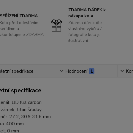
ZDARMA DÁREK k
SEŘÍZENÍ ZDARMA
nákupu kola
Kolo před odesláním
Zdarma dárek dle
seřídíme a
vlastního výběru /
zkontolujeme ZDARMA
fotografie kola je
ilustrativní
etní specifikace
Hodnocení
1
Ko
tní specifikace
eriál: UD full carbon
 zámek, titan šrouby
měr: 27.2, 30.9 31.6 mm
ka: 400 mm
set: 0 mm