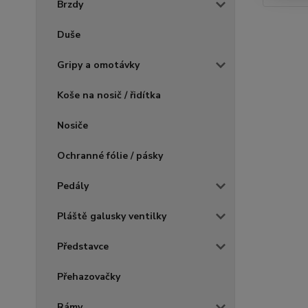
Brzdy
Duše
Gripy a omotávky
Koše na nosič / řidítka
Nosiče
Ochranné fólie / pásky
Pedály
Pláště galusky ventilky
Představce
Přehazovačky
Rámy