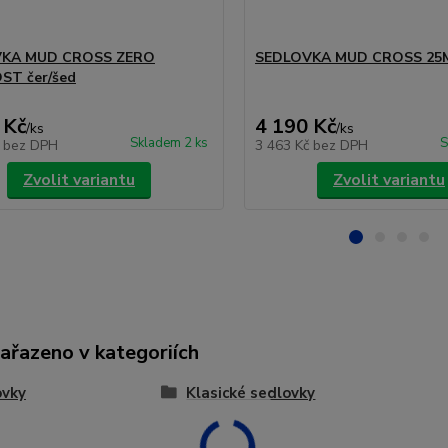
KA MUD CROSS ZERO
SEDLOVKA MUD CROSS 25
ST čer/šed
 Kč
4 190 Kč
/
ks
/
ks
Skladem 2 ks
S
č
bez DPH
3 463 Kč
bez DPH
Zvolit variantu
Zvolit variantu
zařazeno v kategoriích
ovky
Klasické sedlovky