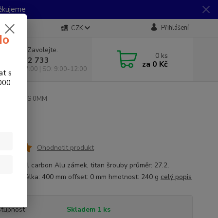
Děkujeme
Přihlášení
CZK
do
 si rady? Zavolejte.
0
ks
 733 792 733
za
0 Kč
10:00-17:00 | SO: 9:00-12:00
at s
.000
UD CROSS 0MM
Ohodnotit produkt
ál: UD full carbon Alu zámek, titan šrouby průměr: 27.2,
1.6 mm délka: 400 mm offset: 0 mm hmotnost: 240 g
celý popis
tupnost
Skladem 1 ks