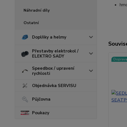
hmo
Náhradní díly
Ostatní
Doplňky a helmy
Souvise
Přestavby elektrokol /
ELEKTRO SADY
Doprav
Speedbox / upravení
rychlosti
Objednávka SERVISU
Půjčovna
Poukazy