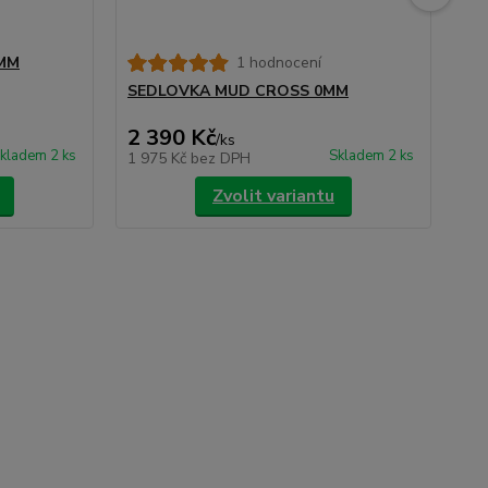
MM
1 hodnocení
Te
Es
SEDLOVKA MUD CROSS 0MM
10
2 390 Kč
4 
/
ks
kladem 2 ks
Skladem 2 ks
1 975 Kč
bez DPH
3 
Zvolit variantu