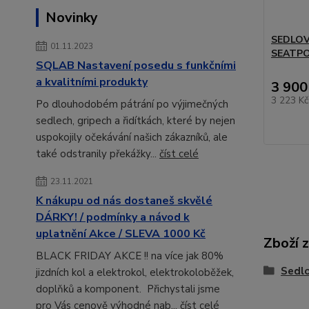
Novinky
SEDLOV
01.11.2023
SEATPO
SQLAB Nastavení posedu s funkčními
a kvalitními produkty
3 900
3 223 K
Po dlouhodobém pátrání po výjimečných
sedlech, gripech a řidítkách, které by nejen
uspokojily očekávání našich zákazníků, ale
také odstranily překážky...
číst celé
23.11.2021
K nákupu od nás dostaneš skvělé
DÁRKY! / podmínky a návod k
uplatnění Akce / SLEVA 1000 Kč
Zboží 
BLACK FRIDAY AKCE !! na více jak 80%
Sedl
jizdních kol a elektrokol, elektrokoloběžek,
doplňků a komponent. Přichystali jsme
pro Vás cenově výhodné nab...
číst celé