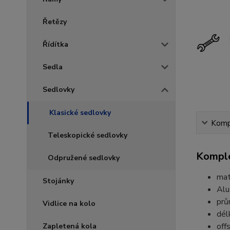
Řetězy
Řídítka
Sedla
Sedlovky
Klasické sedlovky
Kompl
Teleskopické sedlovky
Komple
Odpružené sedlovky
mat
Stojánky
Alu
prů
Vidlice na kolo
dél
off
Zapletená kola