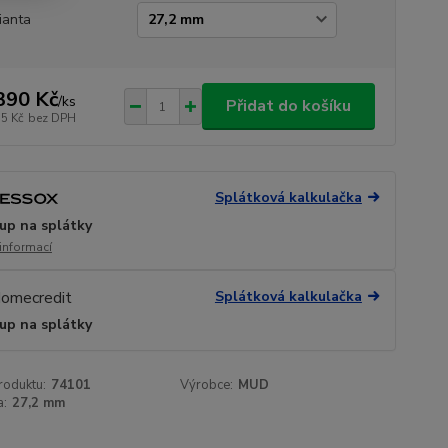
ianta
390 Kč
/
ks
Přidat do košíku
75 Kč
bez DPH
Splátková kalkulačka
up na splátky
 informací
Splátková kalkulačka
up na splátky
roduktu:
74101
Výrobce:
MUD
a:
27,2 mm