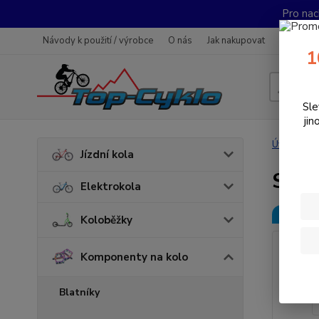
Pro nac
Návody k použití / výrobce
O nás
Jak nakupovat
Obchodn
1
Sle
jin
Úvod
K
Jízdní kola
SED
Elektrokola
Novinka
Koloběžky
Komponenty na kolo
Blatníky