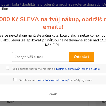
hystání kola / doplňků na prodejně si prosím zavolejte dopředu. 
í podmínky
Kontakty
Reklamace
Ochrana soukromí
Články
000 Kč SLEVA na tvůj nákup, obdržíš 
Nevíte
emailu!
Hledat
+420
PO-PÁ 
va se nevztahuje na již zlevněná kola, kola v akci a nelze kombinov
ou akcí. Slevu lze aplikovat při nákupu na nezlevněné zboží nad 15
Kč s DPH.
omponenty na kolo
Sedlovky
Klasické sedlovky
SEDLOVKA M
Odeslat
LOVKA MUD CROSS 0MM
Přeji si odebírat novinky e-mailem dle
podmínek zpracování osobních údajů
.
materi
Souhlasím se
zpracováním osobních údajů
pro účely registrace.
30.9 3
Zavřít
Dos