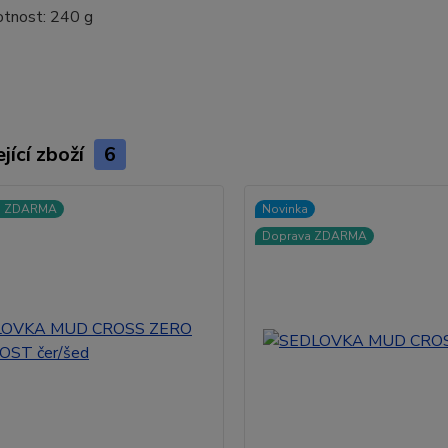
tnost: 240 g
jící zboží
6
a ZDARMA
Novinka
Doprava ZDARMA