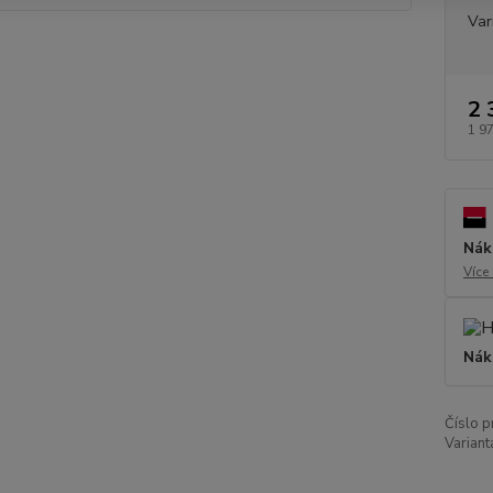
Var
2 
1 9
Nák
Více
Nák
Číslo p
Variant