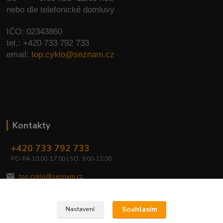
nebo dle telefonické domluvy
IČO: 02343860
tel.: +420 733 792 733
email:
top.cyklo@seznam.cz
Kontakty
+420 733 792 733
PO-PÁ 10:00-17:00 | SO: 9:00-12:00
top.cyklo@seznam.cz
Souhlasím
Nastavení