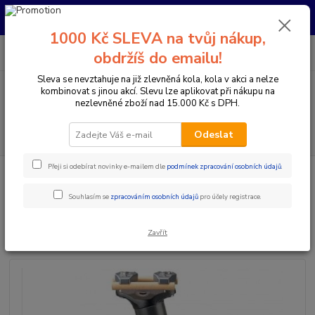
Pro nachystání kola / doplňků na prodejně si prosím zavolejte dopředu.
Děkujeme
1000 Kč SLEVA na tvůj nákup,
0
ks
+420 733 792 733
CZK
obdržíš do emailu!
za
0 Kč
PO-PÁ 10:00-17:00 | SO: 9:00-12:00
Sleva se nevztahuje na již zlevněná kola, kola v akci a nelze
kombinovat s jinou akcí. Slevu lze aplikovat při nákupu na
Menu
nezlevněné zboží nad 15.000 Kč s DPH.
Hledat
Odeslat
Přeji si odebírat novinky e-mailem dle
podmínek zpracování osobních údajů
.
Úvod
Komponenty na kolo
Sedlovky
Klasické sedlovky
SEDLOVKA MUD CROSS ZERO SEATPOST čer/šed
Souhlasím se
zpracováním osobních údajů
pro účely registrace.
SEDLOVKA MUD CROSS ZERO
SEATPOST čer/šed
Zavřít