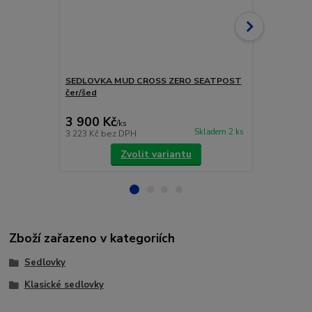
SEDLOVKA MUD CROSS ZERO SEATPOST
Teleskopick
čer/šed
Esterno, 27
105mm
3 900 Kč
4 690 Kč
/
ks
Skladem 2 ks
3 223 Kč
bez DPH
3 876 Kč
bez
Zvolit variantu
Zboží zařazeno v kategoriích
Sedlovky
Klasické sedlovky