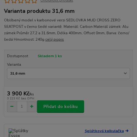
Ohodnotit produkt
Varianta produktu 31,6 mm
Oblíbený model v karbonové verzi SEDLOVKA MUD CROSS ZERO
SEATPOST v černo šedé variantě. Materiál: Carbon Materiál zámek: Alu
zámek Průměr 27,2 a 31,6mm, Délka 400mm, Offset 0mm, Barva: černo/
šedá Hmontnost: 240g
celý popis
Dostupnost
Skladem 1 ks
Varianta
3 900 Kč
/
ks
3 223 Kč
bez DPH
Přidat do košíku
Splátková kalkulačka