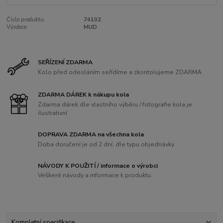
Číslo produktu:
74102
Výrobce:
MUD
SEŘÍZENÍ ZDARMA
Kolo před odesláním seřídíme a zkontolujeme ZDARMA
ZDARMA DÁREK k nákupu kola
Zdarma dárek dle vlastního výběru / fotografie kola je
ilustrativní
DOPRAVA ZDARMA na všechna kola
Doba doručení je od 2 dní, dle typu objednávky
NÁVODY K POUŽITÍ / informace o výrobci
Veškeré návody a informace k produktu.
Kompletní specifikace