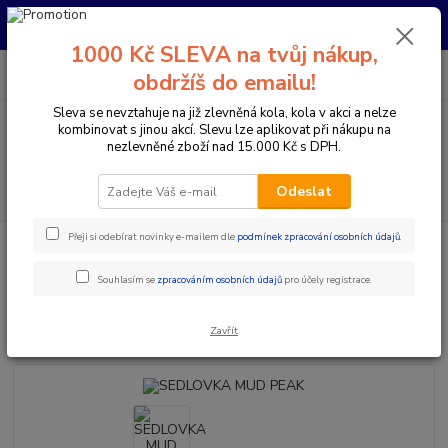
Pro nachystání kola / doplňků na prodejně si prosím zavolejte dopředu.
Děkujeme
1000 Kč SLEVA na tvůj nákup,
0
ks
+420 733 792 733
CZK
obdržíš do emailu!
za
0 Kč
PO-PÁ 10:00-17:00 | SO: 9:00-12:00
Sleva se nevztahuje na již zlevněná kola, kola v akci a nelze
kombinovat s jinou akcí. Slevu lze aplikovat při nákupu na
Menu
nezlevněné zboží nad 15.000 Kč s DPH.
Hledat
Odeslat
Přeji si odebírat novinky e-mailem dle
podmínek zpracování osobních údajů
.
Úvod
Komponenty na kolo
Sedlovky
Klasické sedlovky
SEDLOVKA MUD PEAK
Souhlasím se
zpracováním osobních údajů
pro účely registrace.
SEDLOVKA MUD PEAK
Zavřít
Novinka