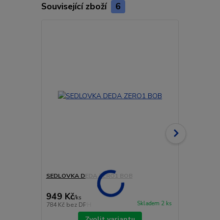
Související zboží
6
Novinka
Doprava ZD
SEDLOVKA DEDA ZERO1 BOB
SEDLOVKA 
TEAM
949 Kč
4 990 Kč
/
ks
Skladem 2 ks
784 Kč
bez DPH
4 124 Kč
bez
Zvolit variantu