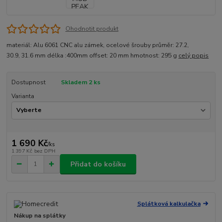
Ohodnotit produkt
materiál: Alu 6061 CNC alu zámek, ocelové šrouby průměr: 27.2,
30.9, 31.6 mm délka :400mm offset: 20 mm hmotnost: 295 g
celý popis
Dostupnost
Skladem 2 ks
Varianta
1 690 Kč
/
ks
1 397 Kč
bez DPH
Přidat do košíku
Splátková kalkulačka
Nákup na splátky