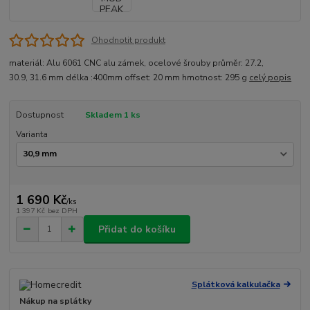
Ohodnotit produkt
materiál: Alu 6061 CNC alu zámek, ocelové šrouby průměr: 27.2,
30.9, 31.6 mm délka :400mm offset: 20 mm hmotnost: 295 g
celý popis
Dostupnost
Skladem 1 ks
Varianta
1 690 Kč
/
ks
1 397 Kč
bez DPH
Přidat do košíku
Splátková kalkulačka
Nákup na splátky