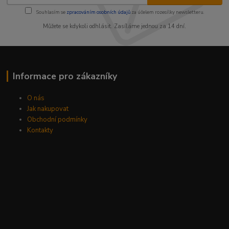
Souhlasím se
zpracováním osobních údajů
za účelem rozesílky newsletteru.
Můžete se kdykoli odhlásit. Zasíláme jednou za 14 dní.
Informace pro zákazníky
O nás
Jak nakupovat
Obchodní podmínky
Kontakty