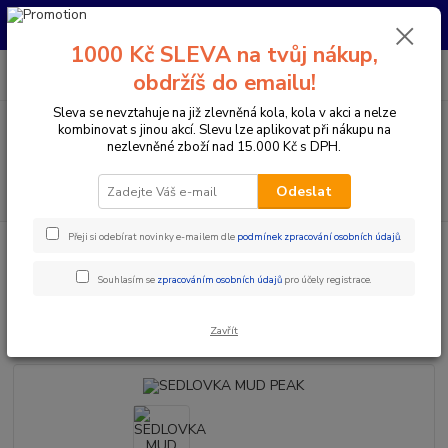
Pro nachystání kola / doplňků na prodejně si prosím zavolejte dopředu.
Děkujeme
1000 Kč SLEVA na tvůj nákup,
0
ks
+420 733 792 733
CZK
obdržíš do emailu!
za
0 Kč
PO-PÁ 10:00-17:00 | SO: 9:00-12:00
Sleva se nevztahuje na již zlevněná kola, kola v akci a nelze
kombinovat s jinou akcí. Slevu lze aplikovat při nákupu na
Menu
nezlevněné zboží nad 15.000 Kč s DPH.
Hledat
Odeslat
Přeji si odebírat novinky e-mailem dle
podmínek zpracování osobních údajů
.
Úvod
Komponenty na kolo
Sedlovky
Klasické sedlovky
SEDLOVKA MUD PEAK
Souhlasím se
zpracováním osobních údajů
pro účely registrace.
SEDLOVKA MUD PEAK
Zavřít
Novinka