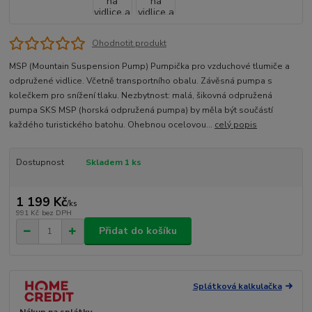
Ohodnotit produkt
MSP (Mountain Suspension Pump) Pumpička pro vzduchové tlumiče a
odpružené vidlice. Včetně transportního obalu. Závěsná pumpa s
kolečkem pro snížení tlaku. Nezbytnost: malá, šikovná odpružená
pumpa SKS MSP (horská odpružená pumpa) by měla být součástí
každého turistického batohu. Ohebnou ocelovou...
celý popis
Dostupnost
Skladem 1 ks
1 199 Kč
/
ks
991 Kč
bez DPH
Přidat do košíku
Splátková kalkulačka