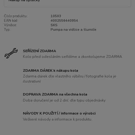
Nákup na splátky
Číslo produktu:
10503
EAN kód:
4002556440954
Výrobce:
SKS
Typ:
Pumpa na vidlice a tlumiče
SEŘÍZENÍ ZDARMA
Kolo před odesláním seřídíme a zkontolujeme ZDARMA
ZDARMA DÁREK k nákupu kola
Zdarma dárek dle vlastního výběru / fotografie kola je
ilustrativní
DOPRAVA ZDARMA na všechna kola
Doba doručení je od 2 dní, dle typu objednávky
NÁVODY K POUŽITÍ / informace o výrobci
Veškeré návody a informace k produktu.