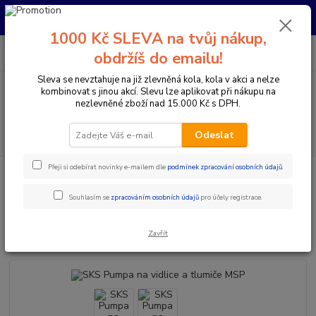
Pro nachystání kola / doplňků na prodejně si prosím zavolejte dopředu.
Děkujeme
1000 Kč SLEVA na tvůj nákup,
0
ks
+420 733 792 733
CZK
obdržíš do emailu!
za
0 Kč
PO-PÁ 10:00-17:00 | SO: 9:00-12:00
Sleva se nevztahuje na již zlevněná kola, kola v akci a nelze
kombinovat s jinou akcí. Slevu lze aplikovat při nákupu na
Menu
nezlevněné zboží nad 15.000 Kč s DPH.
Hledat
Odeslat
Přeji si odebírat novinky e-mailem dle
podmínek zpracování osobních údajů
.
Úvod
Doplňky a helmy
Pumpy / Hustilky mini
Pumpičky - hustilky
SKS Pumpa na vidlice a tlumiče MSP
Souhlasím se
zpracováním osobních údajů
pro účely registrace.
SKS Pumpa na vidlice a tlumiče
MSP
Zavřít