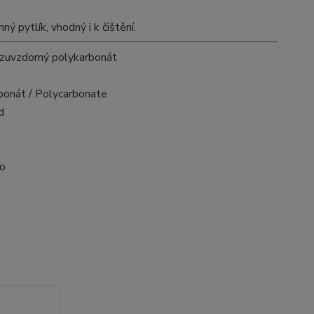
pytlík, vhodný i k čištění.
zuvzdorný polykarbonát
bonát / Polycarbonate
d
vo