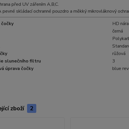
rana před UV zářením A,B,C.
vné skládací ochranné pouzdro a měkký mikrovláknový ochranný 
 čočky
HD nára
černá
Polykar
t
Standar
očky
růžová
e slunečního filtru
3
vá úprava čočky
blue re
jící zboží
2