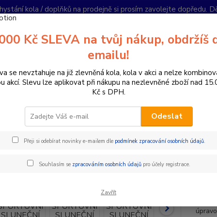
hystání kola / doplňků na prodejně si prosím zavolejte dopředu. 
í podmínky
Kontakty
Reklamace
Ochrana soukromí
Články
000 Kč SLEVA na tvůj nákup, obdržíš 
Nevíte
emailu!
Hledat
+420
PO-PÁ 
va se nevztahuje na již zlevněná kola, kola v akci a nelze kombinov
ou akcí. Slevu lze aplikovat při nákupu na nezlevněné zboží nad 15
Kč s DPH.
oplňky a helmy
Brýle
SPORTOVNÍ SLUNEČNÍ BRÝLE R2 FLUKE A
Odeslat
RTOVNÍ SLUNEČNÍ BRÝLE R2 
Přeji si odebírat novinky e-mailem dle
podmínek zpracování osobních údajů
.
- 15 %
FLUKE 
Souhlasím se
zpracováním osobních údajů
pro účely registrace.
vzhledu
neomez
Zavřít
UV400.
úpravou