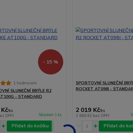
- 15 %
1 hodnocení
SPORTOVNÍ SLUNEČNÍ BRÝ
ROCKET AT098I - STANDA
VNÍ SLUNEČNÍ BRÝLE R2
AT100G - STANDARD
 Kč
2 019 Kč
/
ks
/
ks
Skladem 1 ks
S
ez DPH
1 669 Kč
bez DPH
Přidat do košíku
Přidat do ko