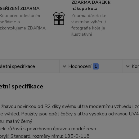
ZDARMA DÁREK k
SEŘÍZENÍ ZDARMA
nákupu kola
Kolo před odesláním
Zdarma dárek dle
seřídíme a
vlastního výběru /
zkontolujeme ZDARMA
fotografie kola je
ilustrativní
etní specifikace
Hodnocení
1
Ko
tní specifikace
žhavou novinkou od R2 díky svému ultra modernímu vzhledu i zorn
e výhled. Použity jsou opět čočky s ultra vysokou ochranou UV
mu: matný černý
ček: růžová s povrchovou úpravou modré revo
brýlí: Standard, rozměry rámu: 135-0-118