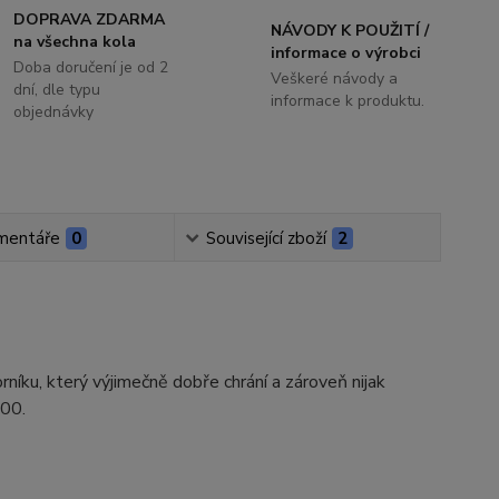
DOPRAVA ZDARMA
NÁVODY K POUŽITÍ /
na všechna kola
informace o výrobci
Doba doručení je od 2
Veškeré návody a
dní, dle typu
informace k produktu.
objednávky
mentáře
0
Související zboží
2
íku, který výjimečně dobře chrání a zároveň nijak
400.