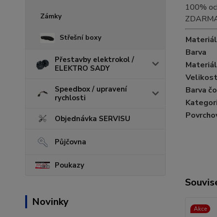
100% och
Zámky
ZDARMA pe
Střešní boxy
Materiál
Barva
Přestavby elektrokol /
Materiál
ELEKTRO SADY
Velikos
Speedbox / upravení
Barva č
rychlosti
Kategori
Povrcho
Objednávka SERVISU
Půjčovna
Poukazy
Souvise
Novinky
Akce