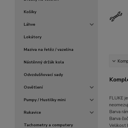
Košíky
Láhve
Lokátory
Maziva na řetěz / vazelína
Kompl
Nástěnný držák kola
Odvzdušňovací sady
Komple
Osvětlení
FLUKE je 
Pumpy / Hustilky mini
neomezuj
Barva rá
Rukavice
Barva čo
Tachometry a computery
Velikost 