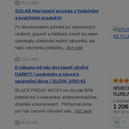
01.11.2023
SQLAB Nastavení posedu s funkčními
a kvalitními produkty
Po dlouhodobém pátrání po výjimečných
sedlech, gripech a řidítkách, které by nejen
uspokojily očekávání našich zákazníků, ale
také odstranily překážky...
číst celé
23.11.2021
K nákupu od nás dostaneš skvělé
DÁRKY! / podmínky a návod k
uplatnění Akce / SLEVA 1000 Kč
SPORTO
BLACK FRIDAY AKCE !! na více jak 80%
FLUKE 
jizdních kol a elektrokol, elektrokoloběžek,
1 419 Kč
doplňků a komponent. Přichystali jsme
1 206
pro Vás cenově výhodné nab...
číst celé
997 Kč
b
01.01.2021