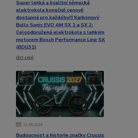
Super lehká a kvalitní německá
elektrokola konečně cenově
dostupná pro každého!!! Karbonový
Bulls Sonic EVO AM SX 1 a SX 2:
Celoodpružená elektrokola s lehkým
motorem Bosch Performance Line SX
(BDU31)
číst celé
21.06.2026
Budoucnost a historie značky Crussis