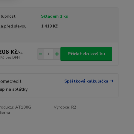
tupnost
Skladem 1 ks
a před slevou
1 419 Kč
206 Kč
/
ks
Přidat do košíku
 Kč
bez DPH
Splátková kalkulačka
up na splátky
roduktu:
AT100G
Výrobce:
R2
černá