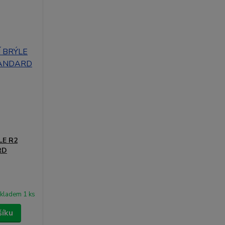
LE R2
RD
kladem 1 ks
šíku