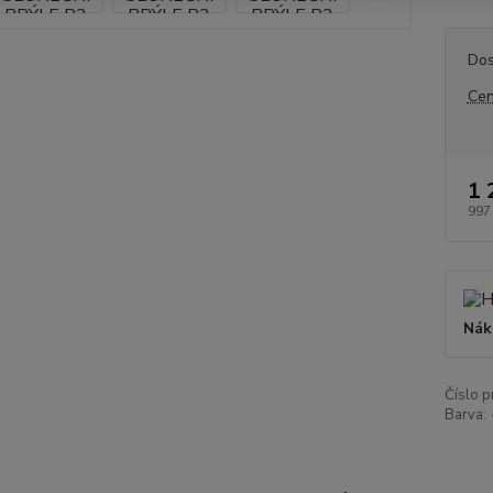
Dos
Cen
1 
997
Nák
Číslo p
Barva: