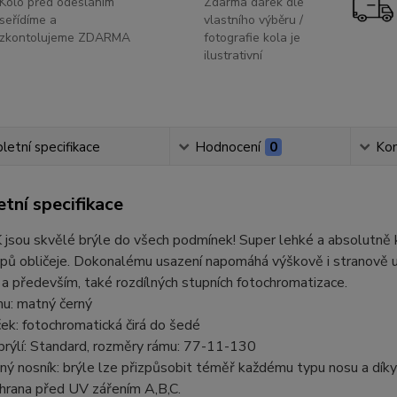
Kolo před odesláním
Zdarma dárek dle
seřídíme a
vlastního výběru /
zkontolujeme ZDARMA
fotografie kola je
ilustrativní
etní specifikace
Hodnocení
0
Ko
tní specifikace
sou skvělé brýle do všech podmínek! Super lehké a absolutně k
ů obličeje. Dokonalému usazení napomáhá výškově i stranově up
a především, také rozdílných stupních fotochromatizace.
mu: matný černý
ek: fotochromatická čirá do šedé
brýlí: Standard, rozměry rámu: 77-11-130
ný nosník: brýle lze přizpůsobit téměř každému typu nosu a dík
rana před UV zářením A,B,C.