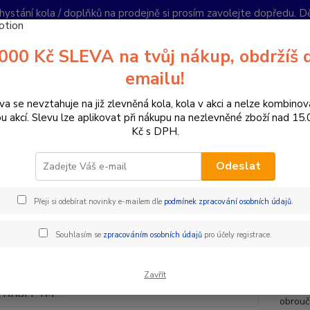
hystání kola / doplňků na prodejně si prosím zavolejte dopředu. 
í podmínky
Kontakty
Reklamace
Ochrana soukromí
Články
000 Kč SLEVA na tvůj nákup, obdržíš 
Nevíte
emailu!
Hledat
+420
PO-PÁ 
va se nevztahuje na již zlevněná kola, kola v akci a nelze kombinov
ou akcí. Slevu lze aplikovat při nákupu na nezlevněné zboží nad 15
Kč s DPH.
oplňky a helmy
Brýle
SPORTOVNÍ SLUNEČNÍ BRÝLE R2 PEAK AT
Odeslat
RTOVNÍ SLUNEČNÍ BRÝLE R2 
Přeji si odebírat novinky e-mailem dle
podmínek zpracování osobních údajů
.
R2 PEA
Souhlasím se
zpracováním osobních údajů
pro účely registrace.
absolu
mnoho 
Zavřít
strano
obrouč