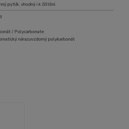
pytlík, vhodný i k čištění.
d
bonát / Polycarbonate
omatický nárazuvzdorný polykarbonát