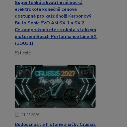
Super lehká a kvalitní německá
elektrokola konečně cenově
dostupná pro každého!!! Karbonový
Bulls Sonic EVO AM SX 1 a SX 2:
Celoodpružená elektrokola s lehkým
motorem Bosch Performance Line SX
(BDU31)
číst celé
21.06.2026
Budoucnost a historie značky Crussis