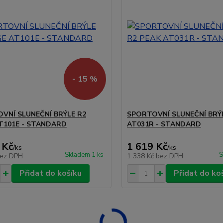
- 15 %
VNÍ SLUNEČNÍ BRÝLE R2
SPORTOVNÍ SLUNEČNÍ BRÝL
T101E - STANDARD
AT031R - STANDARD
 Kč
1 619 Kč
/
ks
/
ks
Skladem 1 ks
S
ez DPH
1 338 Kč
bez DPH
Přidat do košíku
Přidat do ko