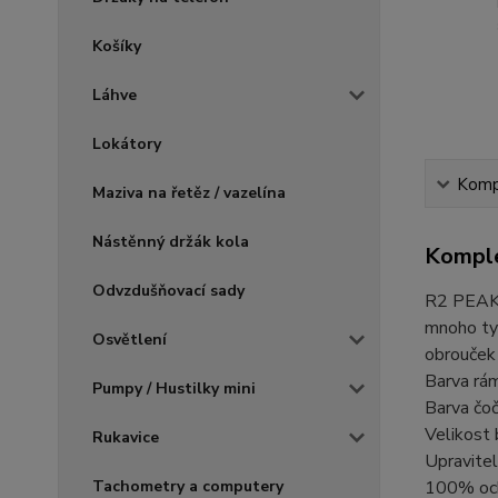
Košíky
Láhve
Lokátory
Kompl
Maziva na řetěz / vazelína
Nástěnný držák kola
Komple
Odvzdušňovací sady
R2 PEAK j
mnoho typ
Osvětlení
obrouček 
Barva rá
Pumpy / Hustilky mini
Barva čoč
Velikost 
Rukavice
Upravitel
Tachometry a computery
100% och