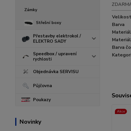
ZDARMA pe
Zámky
Velikos
Střešní boxy
Barva
Materiál
Přestavby elektrokol /
Materiál
ELEKTRO SADY
Barva č
Speedbox / upravení
Kategori
rychlosti
Objednávka SERVISU
Půjčovna
Souvise
Poukazy
Akce
Novinky