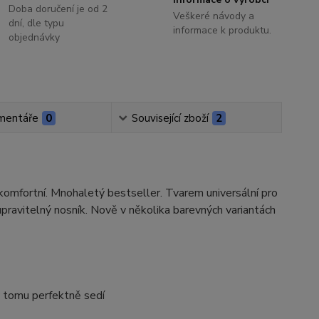
Doba doručení je od 2
Veškeré návody a
dní, dle typu
informace k produktu.
objednávky
mentáře
0
Související zboží
2
omfortní. Mnohaletý bestseller. Tvarem universální pro
ravitelný nosník. Nově v několika barevných variantách
y tomu perfektně sedí