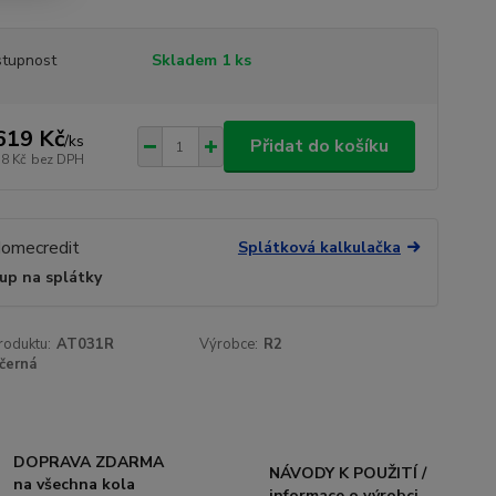
tupnost
Skladem 1 ks
619 Kč
/
ks
Přidat do košíku
38 Kč
bez DPH
Splátková kalkulačka
up na splátky
roduktu:
AT031R
Výrobce:
R2
černá
DOPRAVA ZDARMA
NÁVODY K POUŽITÍ /
na všechna kola
informace o výrobci