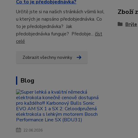
Co to je předobjednávka?
Zboží 
Určitě jste si na našich stránkách všimli kol,
u kterých je napsáno předobjednávka. Co
Brýle
to je předobjednávka? Jak
předobjednávka funguje? Předobje...
číst
celé
Zobrazit všechny novinky
Blog
22.06.2026