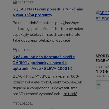
01.11.2023
SQLAB Nastavení posedu s funkčními
a kvalitními produkty
Po dlouhodobém pátrání po výjimečných
sedlech, gripech a řidítkách, které by nejen
uspokojily očekávání našich zákazníků, ale
také odstranily překážky...
číst celé
23.11.2021
SPORTO
K nákupu od nás dostaneš skvělé
EDGE A
DÁRKY! / podmínky a návod k
1 419 Kč
uplatnění Akce / SLEVA 1000 Kč
1 206
997 Kč
b
BLACK FRIDAY AKCE !! na více jak 80%
jizdních kol a elektrokol, elektrokoloběžek,
doplňků a komponent. Přichystali jsme
pro Vás cenově výhodné nab...
číst celé
01.01.2021