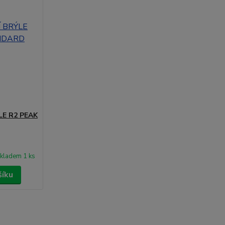
E R2 PEAK
kladem 1 ks
šíku