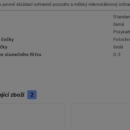
vné skládací ochranné pouzdro a měkký mikrovláknový ochranný 
t
Standar
černá
Polykar
 čočky
Fotochr
očky
šedá
e slunečního filtru
0-3
jící zboží
2