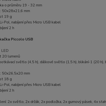
ítka o průměru 19 - 32 mm
st: 50x28x21,6 mm
st 19 g
 Li-Pol, nabíjení přes Micro USB kabel
bíjení 2 h
ikačka Piccolo USB
B LED
st 20 lumenů
potkávací světlo (4,5 h), dálkové světlo (1,5 h), blikání-1 (20 h), bl
st: 50x26,5x20 mm
st 18 g
 Li-Pol, nabíjení přes Micro USB kabel
bíjení 2 h
ení: 2x světlo, 2x držák, 2x podložka, 2x gumový pásek, 4x sta