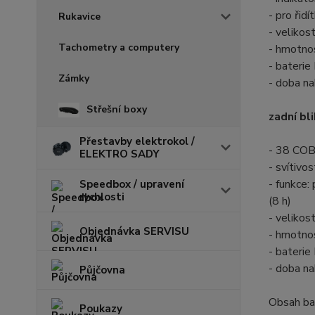
- pro řid
Rukavice
- veliko
Tachometry a computery
- hmotno
- baterie
Zámky
- doba na
Střešní boxy
zadní bl
Přestavby elektrokol /
- 38 CO
ELEKTRO SADY
- svítivo
- funkce: 
Speedbox / upravení
rychlosti
(8 h)
- veliko
Objednávka SERVISU
- hmotno
- baterie
- doba na
Půjčovna
Obsah bal
Poukazy