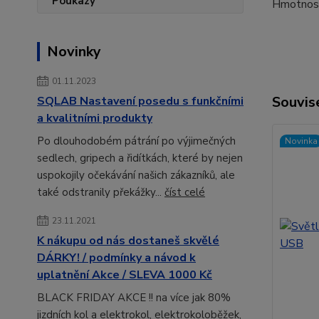
Hmotnost 
Novinky
01.11.2023
Souvise
SQLAB Nastavení posedu s funkčními
a kvalitními produkty
Po dlouhodobém pátrání po výjimečných
Novinka
sedlech, gripech a řidítkách, které by nejen
uspokojily očekávání našich zákazníků, ale
také odstranily překážky...
číst celé
23.11.2021
K nákupu od nás dostaneš skvělé
DÁRKY! / podmínky a návod k
uplatnění Akce / SLEVA 1000 Kč
BLACK FRIDAY AKCE !! na více jak 80%
jizdních kol a elektrokol, elektrokoloběžek,