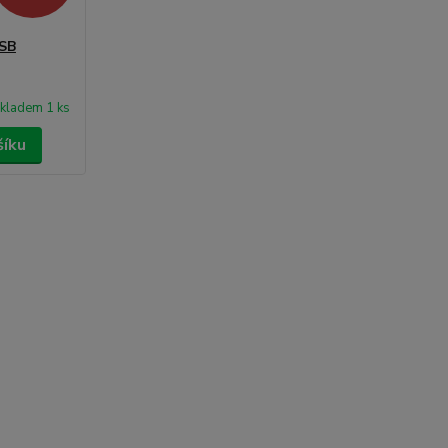
USB
kladem 1 ks
šíku