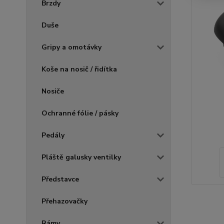
Brzdy
Duše
Gripy a omotávky
Koše na nosič / řidítka
Nosiče
Ochranné fólie / pásky
Pedály
Pláště galusky ventilky
Představce
Přehazovačky
Rámy