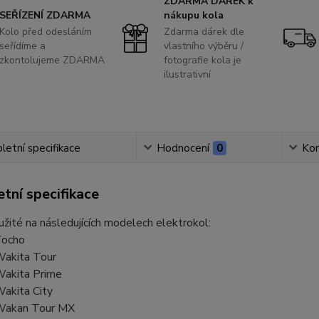
ZDARMA DÁREK k
SEŘÍZENÍ ZDARMA
nákupu kola
Kolo před odesláním
Zdarma dárek dle
seřídíme a
vlastního výběru /
zkontolujeme ZDARMA
fotografie kola je
ilustrativní
etní specifikace
Hodnocení
0
Ko
tní specifikace
žité na následujících modelech elektrokol:
Tocho
akita Tour
akita Prime
akita City
Wakan Tour MX