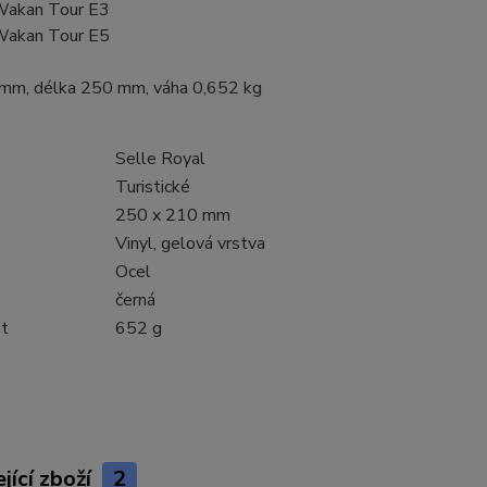
Wakan Tour E3
Wakan Tour E5
 mm, délka 250 mm, váha 0,652 kg
Selle Royal
Turistické
250 x 210 mm
Vinyl, gelová vrstva
Ocel
černá
t
652 g
jící zboží
2