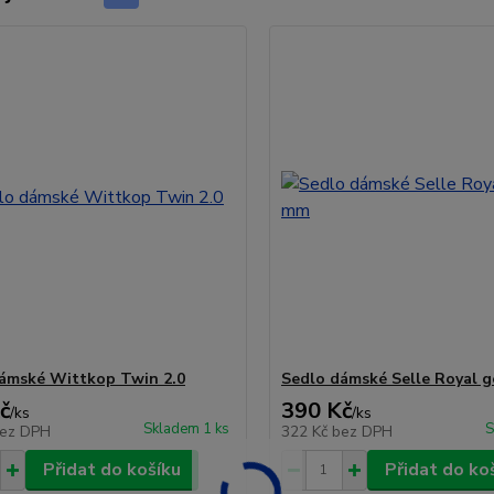
ámské Wittkop Twin 2.0
Sedlo dámské Selle Royal 
č
390 Kč
/
ks
/
ks
Skladem 1 ks
S
ez DPH
322 Kč
bez DPH
Přidat do košíku
Přidat do ko