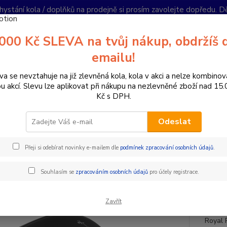
hystání kola / doplňků na prodejně si prosím zavolejte dopředu. 
í podmínky
Kontakty
Reklamace
Ochrana soukromí
Články
000 Kč SLEVA na tvůj nákup, obdržíš 
Nevíte
emailu!
Hledat
+420
PO-PÁ 
va se nevztahuje na již zlevněná kola, kola v akci a nelze kombinov
ou akcí. Slevu lze aplikovat při nákupu na nezlevněné zboží nad 15
Kč s DPH.
omponenty na kolo
Sedla
ergonomické
Sedlo dámské Selle R
Odeslat
o dámské Selle Royal gel 250 
Přeji si odebírat novinky e-mailem dle
podmínek zpracování osobních údajů
.
Sedlo 
Souhlasím se
zpracováním osobních údajů
pro účely registrace.
Tocho
CityA
Zavřít
Tour E
Royal P