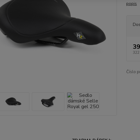
popis
Dos
39
322
Číslo p