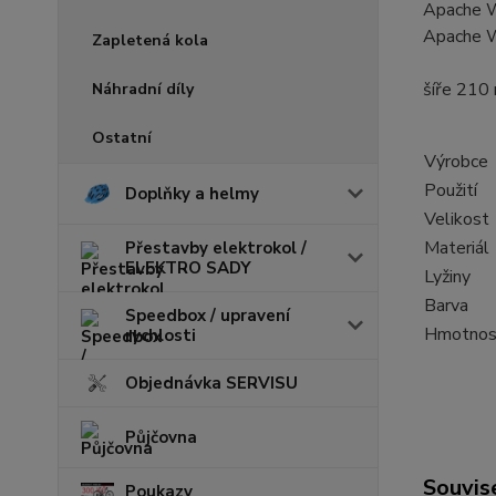
Apache 
Apache 
Zapletená kola
šíře 210
Náhradní díly
Ostatní
Výrobce
Použití
Doplňky a helmy
Velikost
Materiál
Přestavby elektrokol /
ELEKTRO SADY
Lyžiny
Barva
Speedbox / upravení
Hmotnos
rychlosti
Objednávka SERVISU
Půjčovna
Souvise
Poukazy