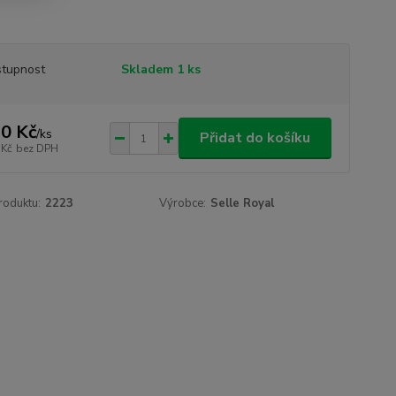
tupnost
Skladem 1 ks
0 Kč
/
ks
Přidat do košíku
 Kč
bez DPH
roduktu:
2223
Výrobce:
Selle Royal