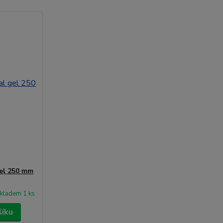
gel 250 mm
kladem 1 ks
šíku