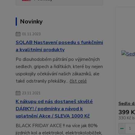
Novinky
01.11.2023
SQLAB Nastavení posedu s funkčními
a kvalitními produkty
Po dlouhodobém pátrání po výjimečných
sedlech, gripech a řidítkách, které by nejen
uspokojily očekávání našich zákazníků, ale
také odstranily překážky...
číst celé
23.11.2021
K nákupu od nás dostaneš skvělé
Sedlo d
DÁRKY! / podmínky a návod k
399 K
uplatnění Akce / SLEVA 1000 Kč
330 Kč
b
BLACK FRIDAY AKCE !! na více jak 80%
jizdních kol a elektrokol, elektrokoloběžek,