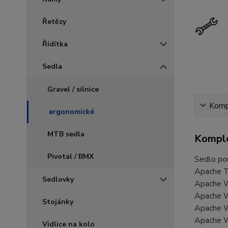
Řetězy
Řídítka
Sedla
Gravel / silnice
Kompl
ergonomické
MTB sedla
Komple
Pivotal / BMX
Sedlo pou
Apache 
Sedlovky
Apache W
Apache W
Stojánky
Apache W
Apache 
Vidlice na kolo