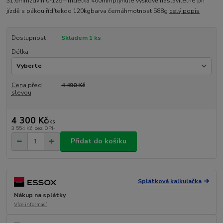
31,6mmzdvih 0-125mmdélka 400mmplynule výškově nastavitelné při
jízdě s pákou řídítekdo 120kgbarva černáhmotnost 588g
celý popis
Dostupnost
Skladem 1 ks
Délka
Cena před
4 490 Kč
slevou
4 300 Kč
/
ks
3 554 Kč
bez DPH
Přidat do košíku
Splátková kalkulačka
Nákup na splátky
Více informací