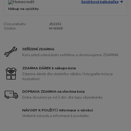
Splátková kalkulačka
Nákup na splátky
Číslo produktu:
252232
Výrobce:
M-WAVE
SEŘÍZENÍ ZDARMA
Kolo před odesláním seřídíme a zkontolujeme ZDARMA
ZDARMA DÁREK k nákupu kola
Zdarma dárek dle vlastního výběru / fotografie kola je
ilustrativní
DOPRAVA ZDARMA na všechna kola
Doba doručení je od 2 dní, dle typu objednávky
NÁVODY K POUŽITÍ / informace o výrobci
Veškeré návody a informace k produktu.