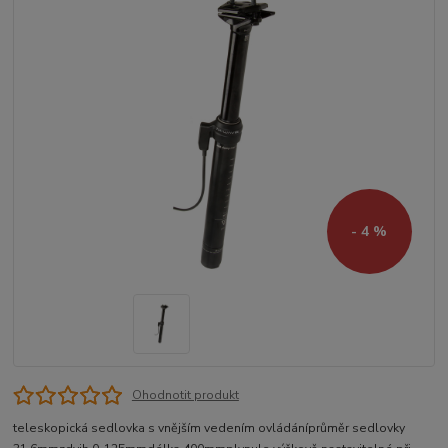
- 4 %
Ohodnotit produkt
teleskopická sedlovka s vnějším vedením ovládáníprůměr sedlovky