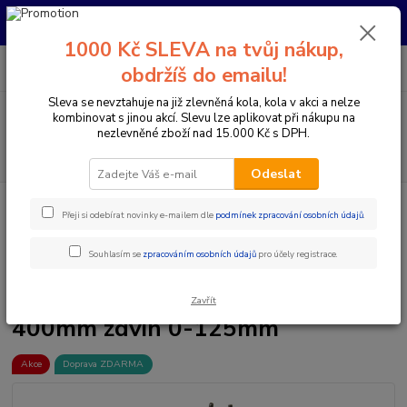
Pro nachystání kola / doplňků na prodejně si prosím zavolejte dopředu.
Děkujeme
1000 Kč SLEVA na tvůj nákup,
0
ks
+420 733 792 733
CZK
obdržíš do emailu!
za
0 Kč
PO-PÁ 10:00-17:00 | SO: 9:00-12:00
Sleva se nevztahuje na již zlevněná kola, kola v akci a nelze
Menu
kombinovat s jinou akcí. Slevu lze aplikovat při nákupu na
nezlevněné zboží nad 15.000 Kč s DPH.
Hledat
Odeslat
Úvod
Komponenty na kolo
Sedlovky
Teleskopické sedlovky
Přeji si odebírat novinky e-mailem dle
podmínek zpracování osobních údajů
.
Sedlovka M-WAVE Levitate C odpružená průměr 31,6mm délka 400mm zdvih 0-
125mm
Souhlasím se
zpracováním osobních údajů
pro účely registrace.
Sedlovka M-WAVE Levitate C
odpružená průměr 31,6mm délka
Zavřít
400mm zdvih 0-125mm
Akce
Doprava ZDARMA