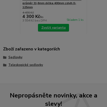
průměr 31,6mm délka 400mm zdvih 0-
125mm
4 490 Kč
4 300 Kč
/
ks
Skladem 1 ks
3 554 Kč
bez DPH
Zvolit variantu
Zboží zařazeno v kategoriích
Sedlovky
Teleskopické sedlovky
Nepropásněte novinky, akce a
slevy!