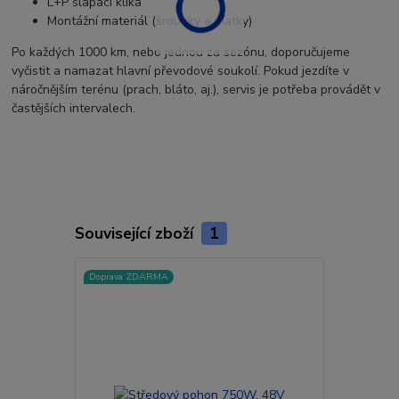
L+P šlapací klika
Montážní materiál (šroubky a matky)
Po každých 1000 km, nebo jednou za sezónu, doporučujeme
vyčistit a namazat hlavní převodové soukolí. Pokud jezdíte v
náročnějším terénu (prach, bláto, aj.), servis je potřeba provádět v
častějších intervalech.
Související zboží
1
Doprava ZDARMA