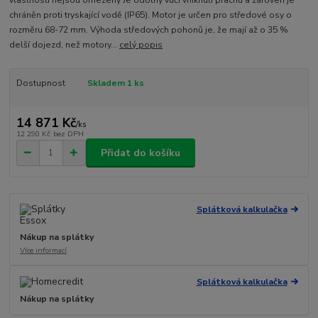
vlastnosti nejsou omezeny Je odolný vůči vniknutí prachu a zároveň je
chráněn proti tryskající vodě (IP65). Motor je určen pro středové osy o
rozměru 68-72 mm. Výhoda středových pohonů je, že mají až o 35 %
delší dojezd, než motory...
celý popis
Dostupnost
Skladem 1 ks
14 871 Kč
/
ks
12 290 Kč
bez DPH
Přidat do košíku
Splátková kalkulačka
Nákup na splátky
Více informací
Splátková kalkulačka
Nákup na splátky