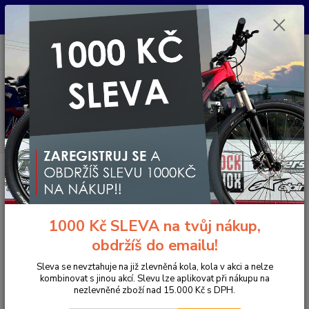
Pro nachystání kola / doplňků na prodejně si prosím zavolejte dopředu.
Děkujeme
0
ks
+420 733 792 733
CZK
za
0 Kč
PO-PÁ 10:00-17:00 | SO: 9:00-12:00
Menu
Hledat
Úvod
Přestavby elektrokol / ELEKTRO SADY
Motor
Středový pohon
750W, 48V
Středový pohon 750W, 48V
1000 Kč SLEVA na tvůj nákup,
Doprava ZDARMA
obdržíš do emailu!
Sleva se nevztahuje na již zlevněná kola, kola v akci a nelze
kombinovat s jinou akcí. Slevu lze aplikovat při nákupu na
nezlevněné zboží nad 15.000 Kč s DPH.