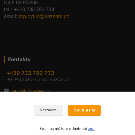
IČO: 02343860
tel.: +420 733 792 733
email:
top.cyklo@seznam.cz
Kontakty
+420 733 792 733
PO-PÁ 10:00-17:00 | SO: 9:00-12:00
top.cyklo@seznam.cz
Souhlasím
Nastavení
Souhlas můžete odmítnout
zde
.
Vytvořeno na
Eshop-rychle.cz