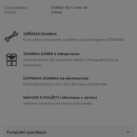
Číslo produktu:
EVBIKE-SET-CMS-48
Výrobce:
Evbike
SEŘÍZENÍ ZDARMA
Kolo před odesláním seřídíme a zkontolujeme ZDARMA
ZDARMA DÁREK k nákupu kola
Zdarma dárek dle vlastního výběru / fotografie kola je
ilustrativní
DOPRAVA ZDARMA na všechna kola
Doba doručení je od 2 dní, dle typu objednávky
NÁVODY K POUŽITÍ / informace o výrobci
Veškeré návody a informace k produktu.
Kompletní specifikace