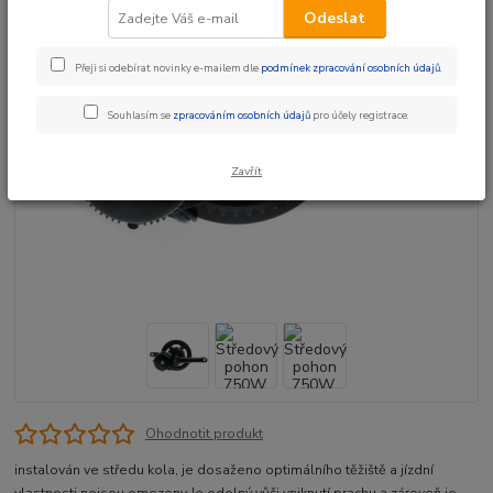
Odeslat
Přeji si odebírat novinky e-mailem dle
podmínek zpracování osobních údajů
.
Souhlasím se
zpracováním osobních údajů
pro účely registrace.
Zavřít
Ohodnotit produkt
instalován ve středu kola, je dosaženo optimálního těžiště a jízdní