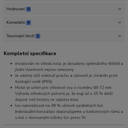
Hodnocení
0
Komentáře
0
Související zboží
1
Kompletní specifikace
instalován ve středu kola, je dosaženo optimálního těžiště a
jízdní vlastnosti nejsou omezeny
Je odolný vůči vniknutí prachu a zároveň je chráněn proti
tryskající vodě (IP65).
Motor je určen pro středové osy o rozměru 68-72 mm.
Výhoda středových pohonů je, že mají až o 35 % delší
dojezd, než motory ve výpletu kola.
lze nainstalovat na 99 % sériově vyráběných kol.
Individuální konzultaci doporučujeme u karbonových rámů a
u kol s vlisovanými ložisky tzv. press fit.