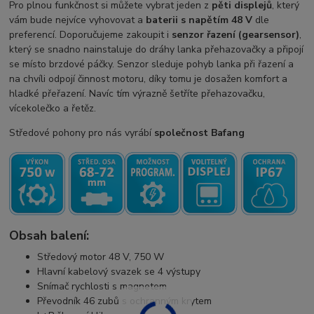
Pro plnou funkčnost si můžete vybrat jeden z
pěti displejů
, který
vám bude nejvíce vyhovovat a
baterii s napětím 48 V
dle
preferencí. Doporučujeme zakoupit i
senzor řazení (gearsensor)
,
který se snadno nainstaluje do dráhy lanka přehazovačky a připojí
se místo brzdové páčky. Senzor sleduje pohyb lanka při řazení a
na chvíli odpojí činnost motoru, díky tomu je dosažen komfort a
hladké přeřazení. Navíc tím výrazně šetříte přehazovačku,
vícekolečko a řetěz.
Středové pohony pro nás vyrábí
společnost Bafang
Obsah balení:
Středový motor 48 V, 750 W
Hlavní kabelový svazek se 4 výstupy
Snímač rychlosti s magnetem
Převodník 46 zubů s ochranným krytem