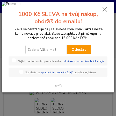
Pro nachystání kola / doplňků na prodejně si prosím zavolejte dopředu.
Děkujeme
1000 Kč SLEVA na tvůj nákup,
0
ks
+420 733 792 733
CZK
obdržíš do emailu!
za
0 Kč
PO-PÁ 10:00-17:00 | SO: 9:00-12:00
Sleva se nevztahuje na již zlevněná kola, kola v akci a nelze
kombinovat s jinou akcí. Slevu lze aplikovat při nákupu na
Menu
nezlevněné zboží nad 15.000 Kč s DPH.
Hledat
Odeslat
Přeji si odebírat novinky e-mailem dle
podmínek zpracování osobních údajů
.
Úvod
Komponenty na kolo
Sedla
MTB sedla
TERRY SEDLO
FIGURA GT MEN
Souhlasím se
zpracováním osobních údajů
pro účely registrace.
TERRY SEDLO FIGURA GT MEN
Zavřít