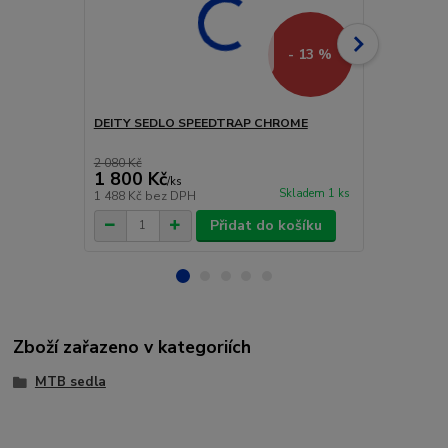
- 13 %
DEITY SEDLO SPEEDTRAP CHROME
ERGON SED
STEALTH M
2 080 Kč
2 519 Kč
1 800 Kč
2 419 Kč
/
ks
Skladem 1 ks
1 488 Kč
bez DPH
1 999 Kč
bez
Přidat do košíku
Zboží zařazeno v kategoriích
MTB sedla