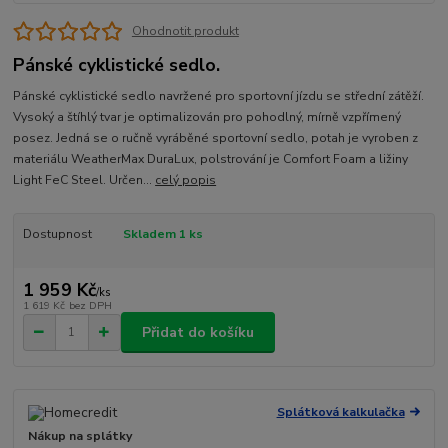
Ohodnotit produkt
Pánské cyklistické sedlo.
Pánské cyklistické sedlo navržené pro sportovní jízdu se střední zátěží.
Vysoký a štíhlý tvar je optimalizován pro pohodlný, mírně vzpřímený
posez. Jedná se o ručně vyráběné sportovní sedlo, potah je vyroben z
materiálu WeatherMax DuraLux, polstrování je Comfort Foam a ližiny
Light FeC Steel. Určen...
celý popis
Dostupnost
Skladem 1 ks
1 959 Kč
/
ks
1 619 Kč
bez DPH
Přidat do košíku
Splátková kalkulačka
Nákup na splátky