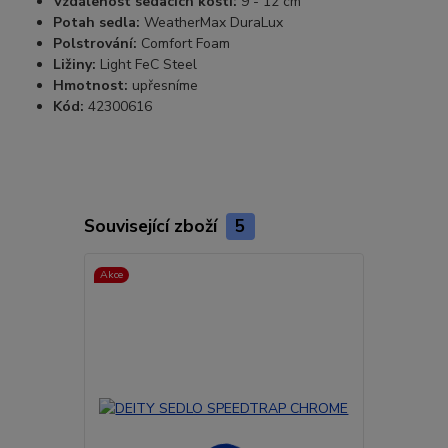
Vzdálenost sedacích kostí:
9 - 12 cm
Potah sedla:
WeatherMax DuraLux
Polstrování:
Comfort Foam
Ližiny:
Light FeC Steel
Hmotnost:
upřesníme
Kód:
42300616
Související zboží
5
Akce
Akce