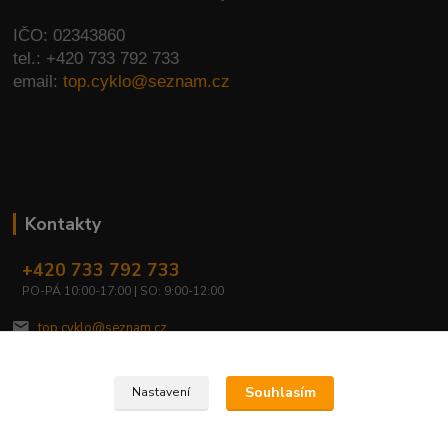
IČO: 02343860
tel.: +420 733 792 733
email:
top.cyklo@seznam.cz
Kontakty
+420 733 792 733
PO-PÁ 10:00-17:00 | SO: 9:00-12:00
top.cyklo@seznam.cz
Souhlasím
Nastavení