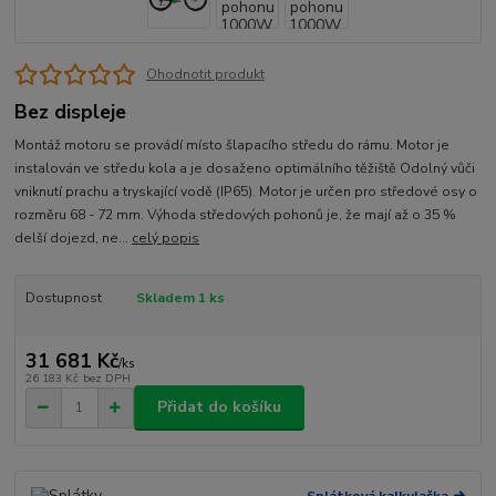
Ohodnotit produkt
Bez displeje
Montáž motoru se provádí místo šlapacího středu do rámu. Motor je
instalován ve středu kola a je dosaženo optimálního těžiště Odolný vůči
vniknutí prachu a tryskající vodě (IP65). Motor je určen pro středové osy o
rozměru 68 - 72 mm. Výhoda středových pohonů je, že mají až o 35 %
delší dojezd, ne...
celý popis
Dostupnost
Skladem 1 ks
31 681 Kč
/
ks
26 183 Kč
bez DPH
Přidat do košíku
Splátková kalkulačka