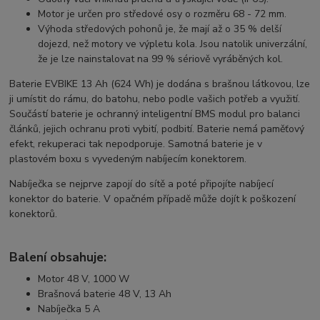
Motor je určen pro středové osy o rozměru 68 - 72 mm.
Výhoda středových pohonů je, že mají až o 35 % delší
dojezd, než motory ve výpletu kola. Jsou natolik univerzální,
že je lze nainstalovat na 99 % sériově vyráběných kol.
Baterie EVBIKE 13 Ah (624 Wh) je dodána s brašnou látkovou, lze
ji umístit do rámu, do batohu, nebo podle vašich potřeb a využití.
Součástí baterie je ochranný inteligentní BMS modul pro balanci
článků, jejich ochranu proti vybití, podbití. Baterie nemá paměťový
efekt, rekuperaci tak nepodporuje. Samotná baterie je v
plastovém boxu s vyvedeným nabíjecím konektorem.
Nabíječka se nejprve zapojí do sítě a poté připojíte nabíjecí
konektor do baterie. V opačném případě může dojít k poškození
konektorů.
Balení obsahuje:
Motor 48 V, 1000 W
Brašnová baterie 48 V, 13 Ah
Nabíječka 5 A