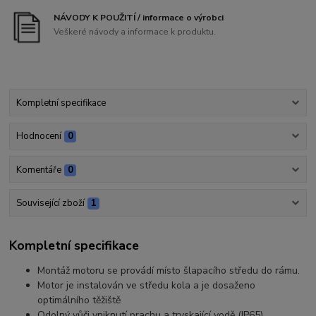
NÁVODY K POUŽITÍ / informace o výrobci
Veškeré návody a informace k produktu.
Kompletní specifikace
Hodnocení
0
Komentáře
0
Související zboží
1
Kompletní specifikace
Montáž motoru se provádí místo šlapacího středu do rámu.
Motor je instalován ve středu kola a je dosaženo
optimálního těžiště
Odolný vůči vniknutí prachu a tryskající vodě (IP65).