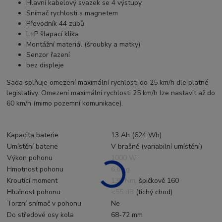
Hlavní kabelový svazek se 4 výstupy
Snímač rychlosti s magnetem
Převodník 44 zubů
L+P šlapací klika
Montážní materiál (šroubky a matky)
Senzor řazení
bez displeje
Sada splňuje omezení maximální rychlosti do 25 km/h dle platné
legislativy. Omezení maximální rychlosti 25 km/h lze nastavit až do
60 km/h (mimo pozemní komunikace).
Kapacita baterie
13 Ah (624 Wh)
Umístění baterie
V brašně (variabilní umístění)
Výkon pohonu
1000 W
Hmotnost pohonu
6,6 kg
Kroutící moment
130 Nm, špičkově 160
Hlučnost pohonu
<55 dB (tichý chod)
Torzní snímač v pohonu
Ne
Do středové osy kola
68-72 mm