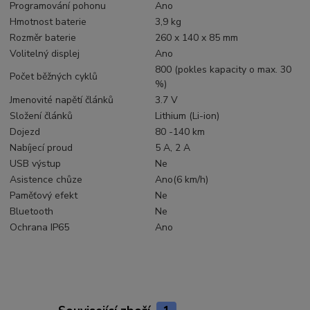
Programování pohonu
Ano
Hmotnost baterie
3,9 kg
Rozměr baterie
260 x 140 x 85 mm
Volitelný displej
Ano
800 (pokles kapacity o max. 30
Počet běžných cyklů
%)
Jmenovité napětí článků
3.7 V
Složení článků
Lithium (Li-ion)
Dojezd
80 -140 km
Nabíjecí proud
5 A, 2 A
USB výstup
Ne
Asistence chůze
Ano(6 km/h)
Paměťový efekt
Ne
Bluetooth
Ne
Ochrana IP65
Ano