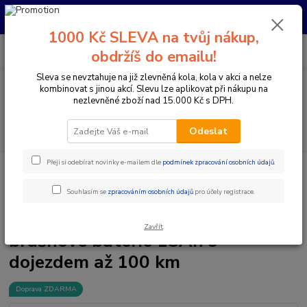
Pro nachystání kola / doplňků na prodejně si prosím zavolejte dopředu.
Děkujeme
1000 Kč SLEVA na tvůj nákup,
0
ks
+420 733 792 733
CZK
obdržíš do emailu!
za
0 Kč
PO-PÁ 10:00-17:00 | SO: 9:00-12:00
Sleva se nevztahuje na již zlevněná kola, kola v akci a nelze
kombinovat s jinou akcí. Slevu lze aplikovat při nákupu na
Menu
nezlevněné zboží nad 15.000 Kč s DPH.
Hledat
Odeslat
Přeji si odebírat novinky e-mailem dle
podmínek zpracování osobních údajů
.
Úvod
Přestavby elektrokol / ELEKTRO SADY
Sady se středovým pohonem
Výkon pohonu 1000W, kapacita brašnové baterie 13Ah s dojezdem až 100
km
Souhlasím se
zpracováním osobních údajů
pro účely registrace.
Výkon pohonu 1000W, kapacita
Zavřít
brašnové baterie 13Ah s
dojezdem až 100 km
Doprava ZDARMA