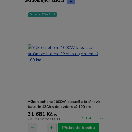
Související zboží
1
Doprava ZDARMA
Výkon pohonu 1000W, kapacita brašnové
baterie 13Ah s dojezdem až 100 km
31 681 Kč
/
ks
Skladem 1 ks
26 183 Kč
bez DPH
Přidat do košíku