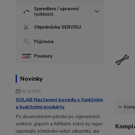
Speedbox / upravení
rychlosti
Objednávka SERVISU
Půjčovna
Poukazy
Novinky
01.11.2023
SQLAB Nastavení posedu s funkčními
a kvalitními produkty
Kompl
Po dlouhodobém pátrání po výjimečných
sedlech, gripech a řidítkách, které by nejen
Komple
uspokojily očekávání našich zákazníků, ale