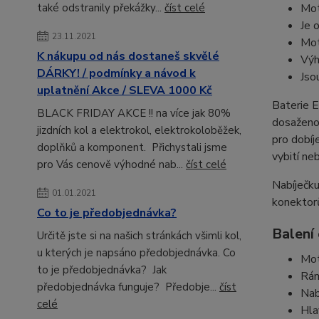
Mot
také odstranily překážky...
číst celé
Je 
23.11.2021
Mot
K nákupu od nás dostaneš skvělé
Výh
DÁRKY! / podmínky a návod k
Jso
uplatnění Akce / SLEVA 1000 Kč
Baterie E
BLACK FRIDAY AKCE !! na více jak 80%
dosaženo 
jizdních kol a elektrokol, elektrokoloběžek,
pro dobíj
doplňků a komponent. Přichystali jsme
vybití ne
pro Vás cenově výhodné nab...
číst celé
Nabíječku
01.01.2021
konektor
Co to je předobjednávka?
Balení
Určitě jste si na našich stránkách všimli kol,
u kterých je napsáno předobjednávka. Co
Mot
to je předobjednávka? Jak
Rám
předobjednávka funguje? Předobje...
číst
Nab
celé
Hla