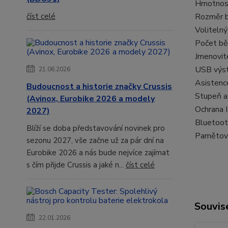
Hmotnos
Rozměr b
číst celé
Volitelný
Počet bě
Jmenovité
USB výs
21.06.2026
Asistenc
Budoucnost a historie značky Crussis
Stupeň a
(Avinox, Eurobike 2026 a modely
Ochrana 
2027)
Bluetoot
Blíží se doba představování novinek pro
Pamětov
sezonu 2027, vše začne už za pár dní na
Eurobike 2026 a nás bude nejvíce zajímat
s čím přijde Crussis a jaké n...
číst celé
Souvise
22.01.2026