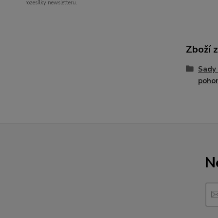
rozesílky newsletteru.
Zboží 
Sady
poho
N