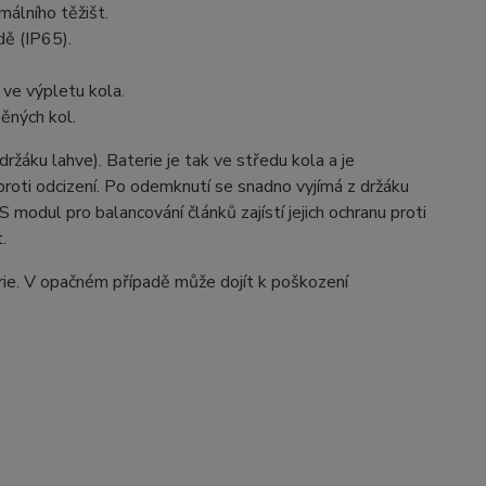
álního těžišt.
dě (IP65).
ve výpletu kola.
běných kol.
žáku lahve). Baterie je tak ve středu kola a je
roti odcizení. Po odemknutí se snadno vyjímá z držáku
 modul pro balancování článků zajístí jejich ochranu proti
.
erie. V opačném případě může dojít k poškození