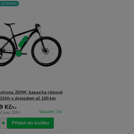
a ZDARMA
ohonu 250W, kapacita rámové
 13Ah s dojezdem až 100 km
9 Kč
/
ks
Skladem 1 ks
Kč
bez DPH
Přidat do košíku