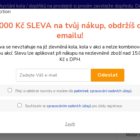
hystání kola / doplňků na prodejně si prosím zavolejte dopředu. 
í podmínky
Kontakty
Reklamace
Ochrana soukromí
Články
000 Kč SLEVA na tvůj nákup, obdržíš 
Nevíte
emailu!
Hledat
+420
PO-PÁ 
va se nevztahuje na již zlevněná kola, kola v akci a nelze kombinov
ou akcí. Slevu lze aplikovat při nákupu na nezlevněné zboží nad 15
Kč s DPH.
řestavby elektrokol / ELEKTRO SADY
Sady se středovým pohonem
Odeslat
n pohonu 250W, kapacita rámov
Přeji si odebírat novinky e-mailem dle
podmínek zpracování osobních údajů
.
00 km
Souhlasím se
zpracováním osobních údajů
pro účely registrace.
 ZDARMA
Bez 
Zavřít
Motor 