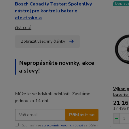
Bosch Capacity Tester: Spolehlivý
Doprav
nástroj pro kontrolu baterie
elektrokola
číst celé
Zobrazit všechny články
Nepropásněte novinky, akce
a slevy!
Výkon p
Můžete se kdykoli odhlásit. Zasíláme
baterie
jednou za 14 dní.
21 16
17 495 
Přihlásit se
Souhlasím se
zpracováním osobních údajů
za účelem