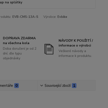
up na splátky
roduktu:
EVB-CMS-13A-S
Výrobce:
Evbike
DOPRAVA ZDARMA
NÁVODY K POUŽITÍ /
na všechna kola
informace o výrobci
Doba doručení je od 2
Veškeré návody a
dní, dle typu
informace k produktu.
objednávky
mentáře
0
Související zboží
1