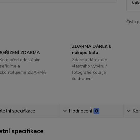
Nák
Číslo p
ZDARMA DÁREK k
SEŘÍZENÍ ZDARMA
nákupu kola
Kolo před odesláním
Zdarma dárek dle
seřídíme a
vlastního výběru /
zkontolujeme ZDARMA
fotografie kola je
ilustrativní
etní specifikace
Hodnocení
0
Ko
tní specifikace