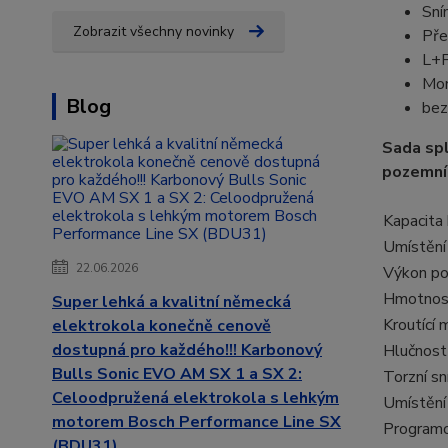
Sní
Zobrazit všechny novinky
Pře
L+P
Mon
Blog
bez
Sada spl
pozemníc
Kapacita 
Umístění
22.06.2026
Výkon p
Hmotnos
Super lehká a kvalitní německá
Kroutící
elektrokola konečně cenově
dostupná pro každého!!! Karbonový
Hlučnost
Bulls Sonic EVO AM SX 1 a SX 2:
Torzní s
Celoodpružená elektrokola s lehkým
Umístění
motorem Bosch Performance Line SX
Programo
(BDU31)