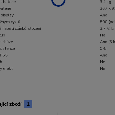
t baterie
3,4 kg
aterie
367 x 9
 display
Ano
žných cyklů
800 (po
 napětí článků, složení
3.7 V, Li
tup
Ne
e chůze
Ano (6 
sistence
0-5
IP65
Ano
h
Ne
ý efekt
Ne
jící zboží
1