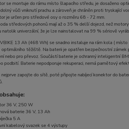
or se montuje do rámu místo šlapacího středu, je dosaženo optim
odolný vůči vniknutí prachu a zároveň je chráněn proti tryskající vo
or je určen pro středové osy o rozměru 68 - 72 mm.
oda středových pohonů mají až o 35 % delší dojezd, než motory 
u natolik univerzální, že je lze nainstalovat na 99 % sériově vyrá
VBIKE 13 Ah (468 Wh) se snadno instaluje na rám kola ( místo dr
optimálního těžiště. Na baterii je opatřen bezpečnostní zámek p
ení nebo pro převoz. Součástí baterie je ochranný inteligentní BMS
bo podbití. Baterie nepodporuje rekuperaci, nemá pamětový efekt
 nejprve zapojte do sítě, poté připojte nabíjecí konektor do bat
ů.
 obsahuje:
or 36 V, 250 W
ová baterie 36 V, 13 Ah
íječka 5 A
vní kabelový svazek se 4 výstupy