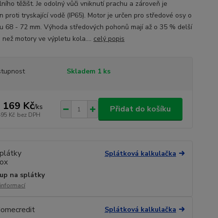
ního těžišt. Je odolný vůči vniknutí prachu a zároveň je
 proti tryskající vodě (IP65). Motor je určen pro středové osy o
u 68 - 72 mm. Výhoda středových pohonů mají až o 35 % delší
 než motory ve výpletu kola....
celý popis
tupnost
Skladem 1 ks
 169 Kč
/
ks
Přidat do košíku
495 Kč
bez DPH
Splátková kalkulačka
up na splátky
 informací
Splátková kalkulačka