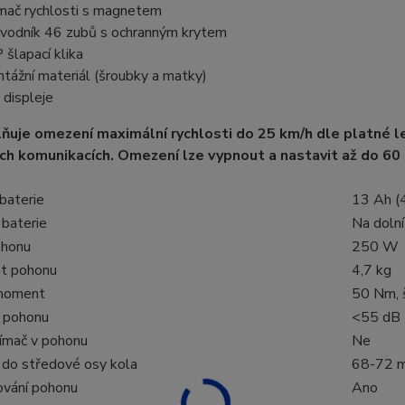
mač rychlosti s magnetem
vodník 46 zubů s ochranným krytem
 šlapací klika
tážní materiál (šroubky a matky)
 displeje
ňuje omezení maximální rychlosti do 25 km/h dle platné le
h komunikacích. Omezení lze vypnout a nastavit až do 6
baterie
13 Ah (
 baterie
Na doln
ohonu
250 W
t pohonu
4,7 kg
 moment
50 Nm, 
 pohonu
<55 dB (
nímač v pohonu
Ne
 do středové osy kola
68-72 
vání pohonu
Ano