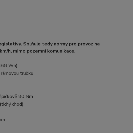
gislativy. Splňuje tedy normy pro provoz na
0 km/h, mimo pozemní komunikace.
468 Wh)
í rámovou trubku
špičkově 80 Nm
tichý chod)
mm