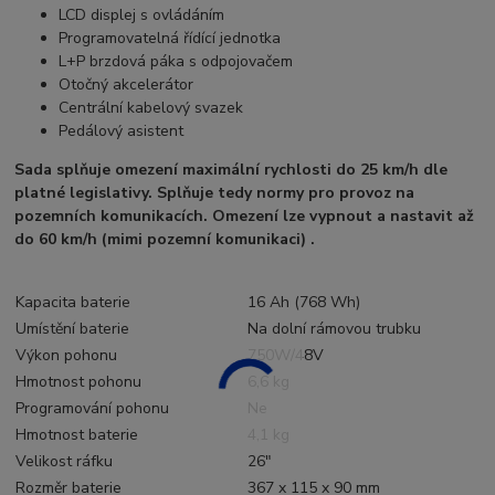
LCD displej s ovládáním
Programovatelná řídící jednotka
L+P brzdová páka s odpojovačem
Otočný akcelerátor
Centrální kabelový svazek
Pedálový asistent
Sada splňuje omezení maximální rychlosti do 25 km/h dle
platné legislativy. Splňuje tedy normy pro provoz na
pozemních komunikacích. Omezení lze vypnout a nastavit až
do 60 km/h (mimi pozemní komunikaci) .
Kapacita baterie
16 Ah (768 Wh)
Umístění baterie
Na dolní rámovou trubku
Výkon pohonu
750W/48V
Hmotnost pohonu
6,6 kg
Programování pohonu
Ne
Hmotnost baterie
4,1 kg
Velikost ráfku
26"
Rozměr baterie
367 x 115 x 90 mm