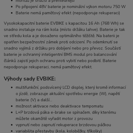
montáž je snazší a přehlednější
Po připojení 48V baterie je nominální výkon motoru 750 W
Baterie nemá paměťový efekt (nepodporuje rekuperaci)
Vysokokapacitní baterie EVBIKE s kapacitou 16 Ah (768 Wh) se
snadno instaluje na rám kola (místo držáku lahve). Baterie je tak
ve středu kola a je dosaženo optimálního těžiště. Na baterii je
opatřen bezpečnostní zámek proti odcizení. Po odemknutí se
snadno vyjímá z držáku pro dobíjení nebo pro převoz. Součástí
baterie je ochranný inteligentní BMS modul pro balancování
článků zajistí jejich ochranu proti vybití nebo podbití. Baterie
nepodporuje rekuperaci, nemá paměťový efekt.
Výhody sady EVBIKE:
multifunkční, podsvícený LCD displej, který kromě informací
o jízdě, zobrazuje aktuální spotřebu energie (W), napětí
baterie (V) a další…
možnost aktivace nebo deaktivace tempomatu
L+P brzdová páka e-brake se spínačem, díky kterému
můžete okamžitě vyřadit motor z provozu
vypnutí nebo zapnutí rekuperace brzdovou páčkou
variabilita přestavby (kola, koloběžky, tříkolky)