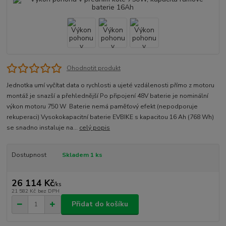
Ohodnotit produkt
Jednotka umí vyčítat data o rychlosti a ujeté vzdálenosti přímo z motoru
montáž je snazší a přehlednější Po připojení 48V baterie je nominální
výkon motoru 750 W Baterie nemá paměťový efekt (nepodporuje
rekuperaci) Vysokokapacitní baterie EVBIKE s kapacitou 16 Ah (768 Wh)
se snadno instaluje na...
celý popis
Dostupnost
Skladem 1 ks
26 114 Kč
/
ks
21 582 Kč
bez DPH
Přidat do košíku