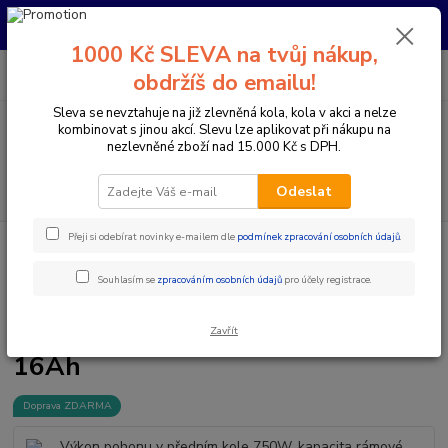
Pro nachystání kola / doplňků na prodejně si prosím zavolejte dopředu.
Děkujeme
1000 Kč SLEVA na tvůj nákup,
0
ks
+420 733 792 733
CZK
obdržíš do emailu!
za
0 Kč
PO-PÁ 10:00-17:00 | SO: 9:00-12:00
Sleva se nevztahuje na již zlevněná kola, kola v akci a nelze
kombinovat s jinou akcí. Slevu lze aplikovat při nákupu na
Menu
nezlevněné zboží nad 15.000 Kč s DPH.
Hledat
Odeslat
Přeji si odebírat novinky e-mailem dle
podmínek zpracování osobních údajů
.
Úvod
Přestavby elektrokol / ELEKTRO SADY
Sady s přímým pohonem
Výkon pohonu v předním kole 750W, kapacita rámové baterie 16Ah
Souhlasím se
zpracováním osobních údajů
pro účely registrace.
Výkon pohonu v předním kole
750W, kapacita rámové baterie
Zavřít
16Ah
Doprava ZDARMA