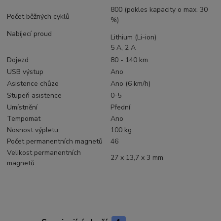
800 (pokles kapacity o max. 30
Počet běžných cyklů
%)
Nabíjecí proud
Lithium (Li-ion)
5 A, 2 A
Dojezd
80 - 140 km
USB výstup
Ano
Asistence chůze
Ano (6 km/h)
Stupeň asistence
0-5
Umístnění
Přední
Tempomat
Ano
Nosnost výpletu
100 kg
Počet permanentních magnetů
46
Velikost permanentních
27 x 13,7 x 3 mm
magnetů