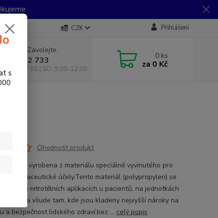
Děkujeme
Přihlášení
CZK
do
 si rady? Zavolejte.
0
ks
 733 792 733
za
0 Kč
10:00-17:00 | SO: 9:00-12:00
at s
.000
nicorn
Ohodnotit produkt
 lahev je vyrobena z materiálu speciálně vyvinutého pro
ké a farmaceutické účely.Tento materiál (polypropylen) se
 např. při nitrotělních aplikacích u pacientů, na jednotkách
ivní péče a všude tam, kde jsou kladeny nejvyšší nároky na
u a bezpečnost lidského zdraví.bez ...
celý popis