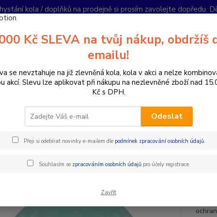
hystání kola / doplňků na prodejně si prosím zavolejte dopředu. 
í podmínky
Kontakty
Reklamace
Ochrana soukromí
Články
000 Kč SLEVA na tvůj nákup, obdržíš 
Nevíte
emailu!
Hledat
+420
PO-PÁ 
va se nevztahuje na již zlevněná kola, kola v akci a nelze kombinov
ou akcí. Slevu lze aplikovat při nákupu na nezlevněné zboží nad 15
Kč s DPH.
oplňky a helmy
Láhve
Dětské láhve
Zdravá lahev 0,5 l Magic U
Odeslat
vá lahev 0,5 l Magic Unicorn
Přeji si odebírat novinky e-mailem dle
podmínek zpracování osobních údajů
.
Zdravá
Souhlasím se
zpracováním osobních údajů
pro účely registrace.
lékařs
využívá
Zavřít
intenz
ochran