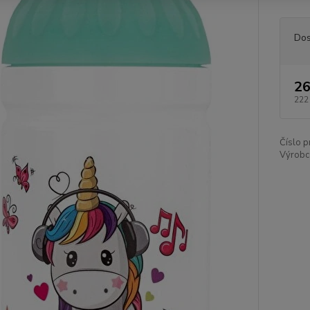
Dos
26
222
Číslo p
Výrobc