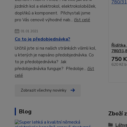
jizdních kol a elektrokol, elektrokoloběžek,
doplňků a komponent. Přichystali jsme
pro Vás cenově výhodné nab...
číst celé
01.01.2021
Co to je předobjednávka?
Řidítka
Určitě jste si na našich stránkách všimli kol,
780/31,
u kterých je napsáno předobjednávka. Co
750 K
to je předobjednávka? Jak
620 Kč
b
předobjednávka funguje? Předobje...
číst
celé
Zobrazit všechny novinky
Blog
Zboží 
Láhv