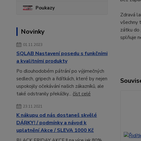
Poukazy
Zdravá la
všechny 
zátku do
Novinky
splňuje n
01.11.2023
SQLAB Nastavení posedu s funkčními
a kvalitními produkty
Po dlouhodobém pátrání po výjimečných
sedlech, gripech a řidítkách, které by nejen
Souvise
uspokojily očekávání našich zákazníků, ale
také odstranily překážky...
číst celé
23.11.2021
K nákupu od nás dostaneš skvělé
DÁRKY! / podmínky a návod k
uplatnění Akce / SLEVA 1000 Kč
BLACK FRIDAY AKCE !! na více jak 80%