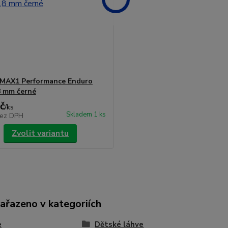
 MAX1 Performance Enduro
8 mm černé
č
/
ks
Skladem 1 ks
ez DPH
Zvolit variantu
zařazeno v kategoriích
e
Dětské láhve