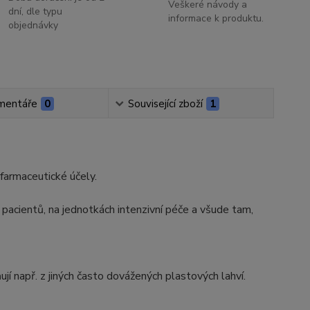
Veškeré návody a
dní, dle typu
informace k produktu.
objednávky
mentáře
0
Související zboží
1
farmaceutické účely.
u pacientů, na jednotkách intenzivní péče a všude tam,
jí např. z jiných často dovážených plastových lahví.