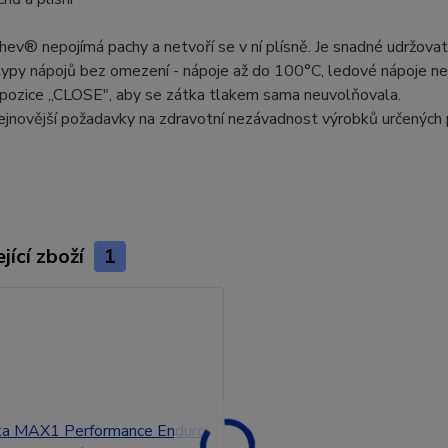
hev® nepojímá pachy a netvoří se v ní plísně. Je snadné udržovat ji
typy nápojů bez omezení - nápoje až do 100°C, ledové nápoje n
 pozice „CLOSE", aby se zátka tlakem sama neuvolňovala.
ejnovější požadavky na zdravotní nezávadnost výrobků určených p
jící zboží
1