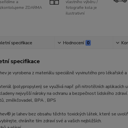
seřídíme a
vlastního výběru /
zkontolujeme ZDARMA
fotografie kola je
ilustrativní
etní specifikace
Hodnocení
0
Ko
tní specifikace
hev je vyrobena z materiálu speciálně vyvinutého pro lékařské a 
eriál (polypropylen) se využívá např. při nitrotělních aplikacích 
kladeny nejvyšší nároky na ochranu a bezpečnost lidského zdraví.
átů, změkčovadel, BPA , BPS
hev® je lahev bez obsahu těchto toxických látek, které se uvolňu
bírejte, chráníte tím zdraví své a vašich nejbližších.
hů a plísní