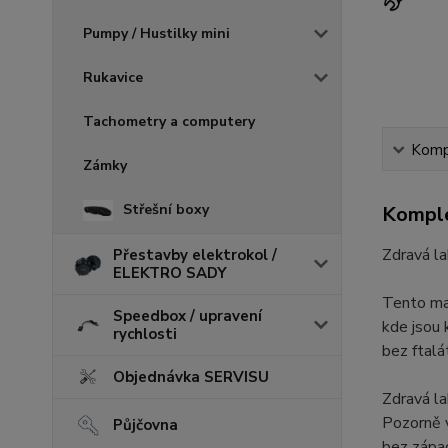
Pumpy / Hustilky mini
Rukavice
Tachometry a computery
Kompl
Zámky
Střešní boxy
Komple
Zdravá la
Přestavby elektrokol /
ELEKTRO SADY
Tento mat
Speedbox / upravení
kde jsou 
rychlosti
bez ftal
Objednávka SERVISU
Zdravá la
Pozorně vy
Půjčovna
bez zápac