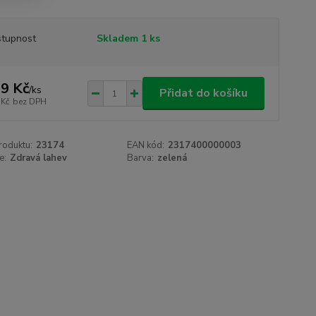
tupnost
Skladem 1 ks
9 Kč
/
ks
Přidat do košíku
 Kč
bez DPH
roduktu:
23174
EAN kód:
2317400000003
e:
Zdravá lahev
Barva:
zelená