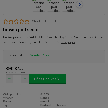
Ohodnotit produkt
brašna pod sedlo
brašna pod sedlo SAHOO-B 131470-M 1l výrobce: Sahoo umístění: pod
sedlovou trubku objem: 1l Barva: modrá
celý popis
Dostupnost
Skladem 1 ks
390 Kč
/
ks
322 Kč
bez DPH
Přidat do košíku
Číslo produktu:
01953
Výrobce:
Sahoo
Barva:
modrá
Typ:
Podsedlová brašna