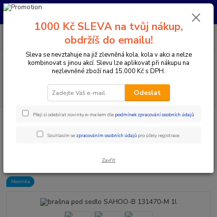
Pro nachystání kola / doplňků na prodejně si prosím zavolejte dopředu.
Děkujeme
1000 Kč SLEVA na tvůj nákup,
0
ks
+420 733 792 733
CZK
obdržíš do emailu!
za
0 Kč
PO-PÁ 10:00-17:00 | SO: 9:00-12:00
Sleva se nevztahuje na již zlevněná kola, kola v akci a nelze
kombinovat s jinou akcí. Slevu lze aplikovat při nákupu na
Menu
nezlevněné zboží nad 15.000 Kč s DPH.
Hledat
Odeslat
Přeji si odebírat novinky e-mailem dle
podmínek zpracování osobních údajů
.
Úvod
Doplňky a helmy
Brašny
brašna pod sedlo SAHOO-B 131470-
M 1l
Souhlasím se
zpracováním osobních údajů
pro účely registrace.
brašna pod sedlo SAHOO-B
131470-M 1l
Zavřít
Novinka