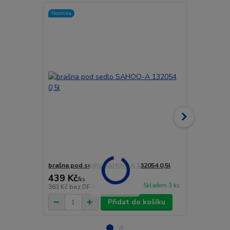
Novinka
Novinka
brašna pod sedlo SAHOO-A 132054 0,5l
brašna pod
439 Kč
390 Kč
/
ks
/
ks
Skladem 3 ks
363 Kč
bez DPH
322 Kč
bez 
Přidat do košíku