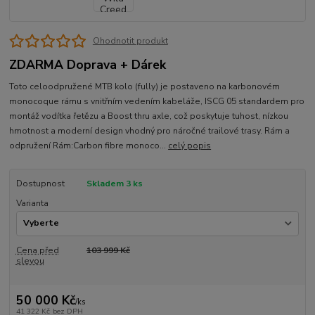
Ohodnotit produkt
ZDARMA Doprava + Dárek
Toto celoodpružené MTB kolo (fully) je postaveno na karbonovém
monocoque rámu s vnitřním vedením kabeláže, ISCG 05 standardem pro
montáž vodítka řetězu a Boost thru axle, což poskytuje tuhost, nízkou
hmotnost a moderní design vhodný pro náročné trailové trasy. Rám a
odpružení Rám:Carbon fibre monoco...
celý popis
Dostupnost
Skladem 3 ks
Varianta
Cena před
103 999 Kč
slevou
50 000 Kč
/
ks
41 322 Kč
bez DPH