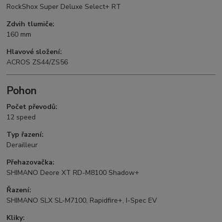
RockShox Super Deluxe Select+ RT
Zdvih tlumiče:
160 mm
Hlavové složení:
ACROS ZS44/ZS56
Pohon
Počet převodů:
12 speed
Typ řazení:
Derailleur
Přehazovačka:
SHIMANO Deore XT RD-M8100 Shadow+
Řazení:
SHIMANO SLX SL-M7100, Rapidfire+, I-Spec EV
Kliky: