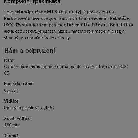
Kompletní specifikace
Toto
celoodpružené MTB kolo (fully)
je postaveno na
karbonovém monocoque rámu
s
vnitřním vedením kabeláže,
ISCG 05 standardem pro montáž vodítka řetězu a Boost thru
axle
, což poskytuje tuhost, nízkou hmotnost a moderní design
vhodný pro náročné trailové trasy.
Rám a odpružení
Rám:
Carbon fibre monocoque, internal cable routing, thru axle, ISCG
05
Materiál rámu:
Carbon
Vidlice:
RockShox Lyrik Select RC
Zdvih vidlice:
160 mm
Tlumič: