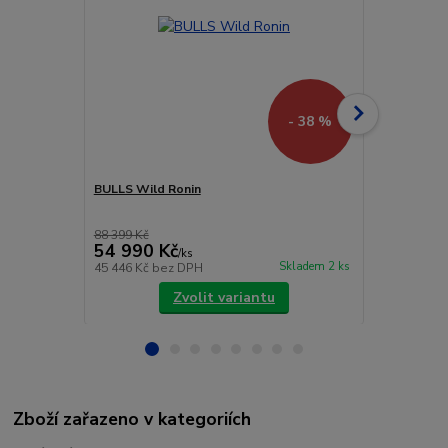
- 38 %
BULLS Wild Ronin
Bulls Sonic
Orange
88 399 Kč
145 799 Kč
54 990 Kč
99 999 
/
ks
Skladem 2 ks
45 446 Kč
bez DPH
82 644 Kč
be
Zvolit variantu
Zboží zařazeno v kategoriích