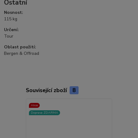
Ostatní
Nosnost:
115 kg
Určení:
Tour
Oblast použití:
Bergen & Offroad
Související zboží
8
Akce
Akce
Doprava ZDARMA
Novinka
Doprava ZD