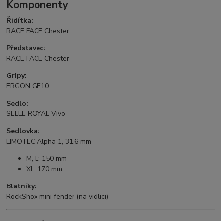
Komponenty
Řidítka:
RACE FACE Chester
Představec:
RACE FACE Chester
Gripy:
ERGON GE10
Sedlo:
SELLE ROYAL Vivo
Sedlovka:
LIMOTEC Alpha 1, 31.6 mm
M, L: 150 mm
XL: 170 mm
Blatníky:
RockShox mini fender (na vidlici)