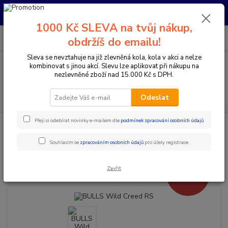
Pro nachystání kola / doplňků na prodejně si prosím zavolejte dopředu.
Děkujeme
1000 Kč SLEVA na tvůj nákup,
0
ks
+420 733 792 733
CZK
obdržíš do emailu!
za
0 Kč
PO-PÁ 10:00-17:00 | SO: 9:00-12:00
Sleva se nevztahuje na již zlevněná kola, kola v akci a nelze
kombinovat s jinou akcí. Slevu lze aplikovat při nákupu na
Menu
nezlevněné zboží nad 15.000 Kč s DPH.
Hledat
Odeslat
Přeji si odebírat novinky e-mailem dle
podmínek zpracování osobních údajů
.
Úvod
Jízdní kola
Celoodpružená kola
Karbonová celoodpružená kola
BULLS Wild Creed RS
Souhlasím se
zpracováním osobních údajů
pro účely registrace.
BULLS Wild Creed RS
Zavřít
- 52 %
Doprava ZDARMA