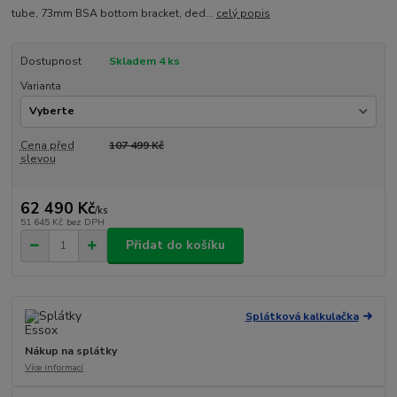
tube, 73mm BSA bottom bracket, ded...
celý popis
Dostupnost
Skladem 4 ks
Varianta
Cena před
107 499 Kč
slevou
62 490 Kč
/
ks
51 645 Kč
bez DPH
Přidat do košíku
Splátková kalkulačka
Nákup na splátky
Více informací