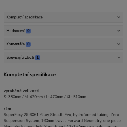
Kompletní specifikace
Hodnocení
0
Komentáře
0
Související zboží
1
Kompletní specifikace
vyráběné velikosti
S: 380mm / M: 420mm / L: 470mm / XL: 510mm
rám
SuperFoxy 29 6061 Alloy Stealth Evo, hydroformed tubing, Zero
Suspension System, 160mm travel, Forward Geometry, one piece
Monoblock upper link, SuperBoost 12x157mm rear axle, tapered