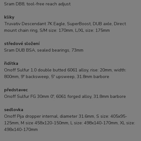
Sram DB8, tool-free reach adjust
kliky
Truvativ Descendant 7K Eagle, SuperBoost, DUB axle, Direct
mount chain ring, S/M size: 170mm, L/XL size: 175mm
středové složení
Sram DUB BSA, sealed bearings, 73mm
řidítka
Onoff Sulfur 1.0 double butted 6061 alloy, rise: 20mm, width:
800mm, 9º backsweep, 5º upsweep, 31.8mm barbore
představec
Onoff Sulfur FG 30mm 0º, 6061 forged alloy, 31.8mm barbore
sedlovka
Onoff Pija dropper internal, diameter 31.6mm, S size: 405x95-
125mm, M size 458x120-150mm, L size: 498x140-170mm, XL size:
498x140-170mm