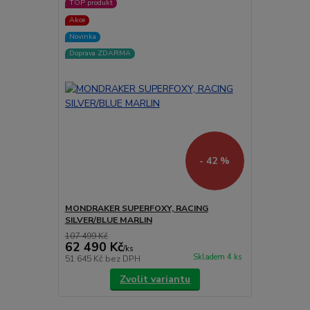
TOP produkt
Akce
Novinka
Doprava ZDARMA
- 42 %
MONDRAKER SUPERFOXY, RACING
SILVER/BLUE MARLIN
107 499 Kč
62 490 Kč
/
ks
Skladem 4 ks
51 645 Kč
bez DPH
Zvolit variantu