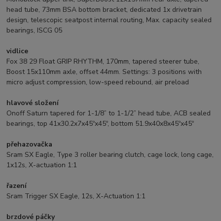
head tube, 73mm BSA bottom bracket, dedicated 1x drivetrain
design, telescopic seatpost internal routing, Max. capacity sealed
bearings, ISCG 05
vidlice
Fox 38 29 Float GRIP RHYTHM, 170mm, tapered steerer tube,
Boost 15x110mm axle, offset 44mm. Settings: 3 positions with
micro adjust compression, low-speed rebound, air preload
hlavové složení
Onoff Saturn tapered for 1-1/8” to 1-1/2” head tube, ACB sealed
bearings, top 41x30.2x7x45ºx45º, bottom 51.9x40x8x45ºx45º
přehazovačka
Sram SX Eagle, Type 3 roller bearing clutch, cage lock, long cage,
1x12s, X-actuation 1:1
řazení
Sram Trigger SX Eagle, 12s, X-Actuation 1:1
brzdové páčky