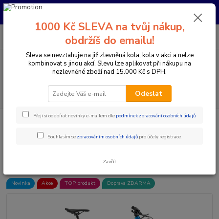
Pro nachystání kola / doplňků na prodejně si prosím zavolejte dopředu.
Děkujeme
1000 Kč SLEVA na tvůj nákup,
0
ks
+420 733 792 733
CZK
obdržíš do emailu!
za
0 Kč
PO-PÁ 10:00-17:00 | SO: 9:00-12:00
Sleva se nevztahuje na již zlevněná kola, kola v akci a nelze
kombinovat s jinou akcí. Slevu lze aplikovat při nákupu na
Menu
nezlevněné zboží nad 15.000 Kč s DPH.
Hledat
Odeslat
Přeji si odebírat novinky e-mailem dle
podmínek zpracování osobních údajů
.
Úvod
Jízdní kola
Celoodpružená kola
Celoodpružená kola 29"
MONDRAKER SUPERFOXY, RACING SILVER/BLUE MARLIN
Souhlasím se
zpracováním osobních údajů
pro účely registrace.
MONDRAKER SUPERFOXY,
RACING SILVER/BLUE MARLIN
Zavřít
Novinka
Akce
TOP produkt
Doprava ZDARMA