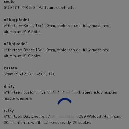
sedlo
SDG BEL-AIR 3.0, LPU foam, steel rails
náboj přední
e*thirteen Boost 15x110mm, triple-sealed, fully machined
aluminum, IS 6 bolts
náboj zadní
e*thirteen Boost 15x110mm, triple-sealed, fully machined
aluminum, IS 6 bolts
kazeta
Sram PG-1210, 11-50T, 12s
dráty
e*thirteen custom Hive triple-butted black steel, alloy nipples,
nipple washers
ráfky
e*thirteen LG1 Enduro, IW30 Hookless, 6069 Welded Aluminum,
30mm internal width, tubeless ready, 28 spokes