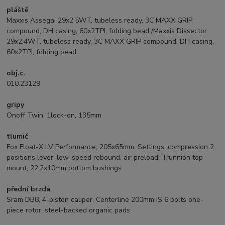
pláště
Maxxis Assegai 29x2.5WT, tubeless ready, 3C MAXX GRIP
compound, DH casing, 60x2TPI, folding bead /Maxxis Dissector
29x2.4WT, tubeless ready, 3C MAXX GRIP compound, DH casing,
60x2TPI, folding bead
obj.c.
010.23129
gripy
Onoff Twin, 1lock-on, 135mm
tlumič
Fox Float-X LV Performance, 205x65mm. Settings: compression 2
positions lever, low-speed rebound, air preload. Trunnion top
mount, 22.2x10mm bottom bushings
přední brzda
Sram DB8, 4-piston caliper, Centerline 200mm IS 6 bolts one-
piece rotor, steel-backed organic pads