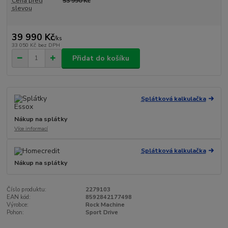
Cena před
53 990 Kč
slevou
39 990 Kč
/
ks
33 050 Kč
bez DPH
Přidat do košíku
Splátková kalkulačka
Nákup na splátky
Více informací
Splátková kalkulačka
Nákup na splátky
Číslo produktu:
2279103
EAN kód:
8592842177498
Výrobce:
Rock Machine
Pohon:
Sport Drive