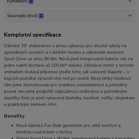
Komentáře
0
Související zboží
1
Kompletní specifikace
Dámské 29“ elektrokolo s plnou výbavou pro dlouhé výlety na
zpevněných cestách a v lehkém terénu a výkonným motorem
Sport Drive se silou 90 Nm. Nová plně integrovaná baterie vás na
jedno nabití dostane až 100 km* daleko. Středový motor s torzním
snímačem dodává přípomoc podle toho, jak usilovně šlapete – v
kopcích pomáhá výrazně více než po rovině. Nový lehký hliníkový
rám jsme zkonstruovali pro snadnou ovladatelnost a pohodlný
posed, ten jsme podpořili odpruženou sedlovkou a pohodlnými
doplňky. Kolo je plně vybavené blatníky, nosičem, světly, stojánkem
a praktickým zámkem AXA.
Benefity
Nová dámská Fun Ride geometrie pro větší komfort a
kontrolu nad kolem v terénu
Pohon Sport Drive s 90 Nm, integrovaná baterie s kapacitou