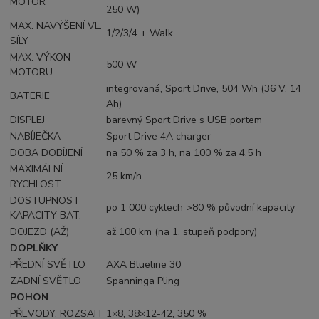
MOTOR
250 W)
MAX. NAVÝŠENÍ VL.
1/2/3/4 + Walk
SÍLY
MAX. VÝKON
500 W
MOTORU
integrovaná, Sport Drive, 504 Wh (36 V, 14
BATERIE
Ah)
DISPLEJ
barevný Sport Drive s USB portem
NABÍJEČKA
Sport Drive 4A charger
DOBA DOBÍJENÍ
na 50 % za 3 h, na 100 % za 4,5 h
MAXIMÁLNÍ
25 km/h
RYCHLOST
DOSTUPNOST
po 1 000 cyklech >80 % původní kapacity
KAPACITY BAT.
DOJEZD (AŽ)
až 100 km (na 1. stupeň podpory)
DOPLŇKY
PŘEDNÍ SVĚTLO
AXA Blueline 30
ZADNÍ SVĚTLO
Spanninga Pling
POHON
PŘEVODY, ROZSAH
1×8, 38×12-42, 350 %