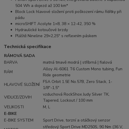
504 Wh a dojezd až 100 km*
Block Lock hlavové složení proti poškození rámu řídítky při
pádu
microSHIFT Acolyte 1×8, 38 × 12-42, 350 %
Hydraulické kotoučové brzdy
Pláště Nineline 29×2,25" s reflexním páskem
Technická specifikace
RÁMOVÁ SADA
BARVA
matná tmavě modrá | stříbrná | fialová
Alloy Al-6061 T6 Custom Mono tubing, Fun
RÁM
Ride geometrie
FSA Orbit 1.5E No.57B, Zero Stack, 1-
HLAVOVÉ SLOŽENÍ
1/8"-1,5"
vzduchová RockShox Judy Silver TK,
VIDLICE/ZDVIH
Tapered, Lockout / 100 mm
VELIKOSTI
M, L
E-BIKE
E-BIKE SYSTEM
Sport Drive, torzní a otáčkový senzor
středový Sport Drive MD250S, 90 Nm (36 V,