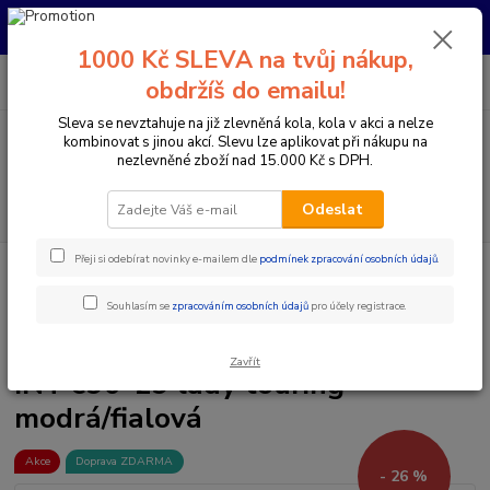
Pro nachystání kola / doplňků na prodejně si prosím zavolejte dopředu.
Děkujeme
1000 Kč SLEVA na tvůj nákup,
0
ks
+420 733 792 733
CZK
obdržíš do emailu!
za
0 Kč
PO-PÁ 10:00-17:00 | SO: 9:00-12:00
Sleva se nevztahuje na již zlevněná kola, kola v akci a nelze
kombinovat s jinou akcí. Slevu lze aplikovat při nákupu na
Menu
nezlevněné zboží nad 15.000 Kč s DPH.
Hledat
Odeslat
Přeji si odebírat novinky e-mailem dle
podmínek zpracování osobních údajů
.
Úvod
Elektrokola
Horská elektrokola
Horská elektrokola s předním
odpružením 29"
Dámská horská elektrokola 29"
Elektrokolo Rock
Machine Storm INT e90-29 lady touring modrá/fialová
Souhlasím se
zpracováním osobních údajů
pro účely registrace.
Elektrokolo Rock Machine Storm
Zavřít
INT e90-29 lady touring
modrá/fialová
Akce
Doprava ZDARMA
- 26 %