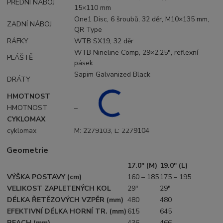
PŘEDNÍ NÁBOJ
15×110 mm
One1 Disc, 6 šroubů, 32 děr, M10×135 mm,
ZADNÍ NÁBOJ
QR Type
RÁFKY
WTB SX19, 32 děr
WTB Nineline Comp, 29×2,25", reflexní
PLÁŠTĚ
pásek
Sapim Galvanized Black
DRÁTY
HMOTNOST
HMOTNOST
–
CYKLOMAX
cyklomax
M: 2279103, L: 2279104
Geometrie
17.0" (M)
19.0" (L)
VÝŠKA POSTAVY (cm)
160 – 185
175 – 195
VELIKOST ZAPLETENÝCH KOL
29"
29"
DÉLKA ŘETĚZOVÝCH VZPĚR (mm)
480
480
EFEKTIVNÍ DÉLKA HORNÍ TR. (mm)
615
645
REACH (mm)
436
466