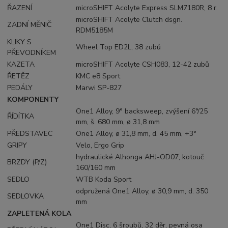
ŘAZENÍ
microSHIFT Acolyte Express SLM7180R, 8 r.
microSHIFT Acolyte Clutch dsgn.
ZADNÍ MĚNIČ
RDM5185M
KLIKY S
Wheel Top ED2L, 38 zubů
PŘEVODNÍKEM
KAZETA
microSHIFT Acolyte CSH083, 12-42 zubů
ŘETĚZ
KMC e8 Sport
PEDÁLY
Marwi SP-827
KOMPONENTY
One1 Alloy, 9° backsweep, zvýšení 6°/25
ŘÍDÍTKA
mm, š. 680 mm, ø 31,8 mm
PŘEDSTAVEC
One1 Alloy, ø 31,8 mm, d. 45 mm, +3°
GRIPY
Velo, Ergo Grip
hydraulické Alhonga AHJ-OD07, kotouč
BRZDY (P/Z)
160/160 mm
SEDLO
WTB Koda Sport
odpružená One1 Alloy, ø 30,9 mm, d. 350
SEDLOVKA
mm
ZAPLETENÁ KOLA
One1 Disc, 6 šroubů, 32 děr, pevná osa