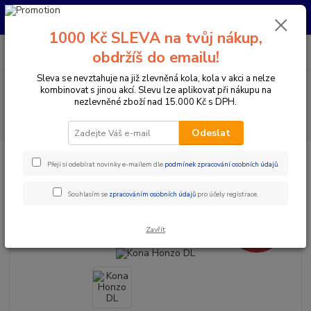
Pro nachystání kola / doplňků na prodejně si prosím zavolejte dopředu.
Děkujeme
1000 Kč SLEVA na tvůj nákup,
0
ks
+420 733 792 733
CZK
obdržíš do emailu!
za
0 Kč
PO-PÁ 10:00-17:00 | SO: 9:00-12:00
Sleva se nevztahuje na již zlevněná kola, kola v akci a nelze
Menu
kombinovat s jinou akcí. Slevu lze aplikovat při nákupu na
nezlevněné zboží nad 15.000 Kč s DPH.
Hledat
Odeslat
Úvod
Jízdní kola
Horská kola
Horská kola s předním odpružením 29"
Přeji si odebírat novinky e-mailem dle
podmínek zpracování osobních údajů
.
Pánská horská kola 29"
Kona Honzo DL
Kona Honzo DL
Souhlasím se
zpracováním osobních údajů
pro účely registrace.
- 7 %
Novinka
Zavřít