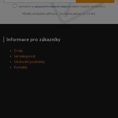
Souhlasím se
zpracováním osobních údajů
za účelem rozesílky newsletteru.
Můžete se kdykoli odhlásit. Zasíláme jednou za 14 dní.
Informace pro zákazníky
O nás
Jak nakupovat
Obchodní podmínky
Kontakty