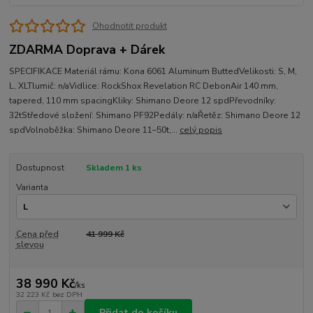
Ohodnotit produkt
ZDARMA Doprava + Dárek
SPECIFIKACE Materiál rámu: Kona 6061 Aluminum ButtedVelikosti: S, M,
L, XLTlumič: n/aVidlice: RockShox Revelation RC DebonAir 140 mm,
tapered, 110 mm spacingKliky: Shimano Deore 12 spdPřevodníky:
32tStředové složení: Shimano PF92Pedály: n/aŘetěz: Shimano Deore 12
spdVolnoběžka: Shimano Deore 11–50t,...
celý popis
Dostupnost
Skladem 1 ks
Varianta
Cena před
41 999 Kč
slevou
38 990 Kč
/
ks
32 223 Kč
bez DPH
Přidat do košíku