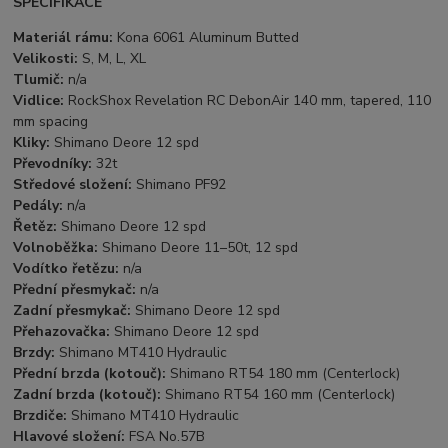
SPECIFIKACE
Materiál rámu:
Kona 6061 Aluminum Butted
Velikosti:
S, M, L, XL
Tlumič:
n/a
Vidlice:
RockShox Revelation RC DebonAir 140 mm, tapered, 110
mm spacing
Kliky:
Shimano Deore 12 spd
Převodníky:
32t
Středové složení:
Shimano PF92
Pedály:
n/a
Řetěz:
Shimano Deore 12 spd
Volnoběžka:
Shimano Deore 11–50t, 12 spd
Vodítko řetězu:
n/a
Přední přesmykač:
n/a
Zadní přesmykač:
Shimano Deore 12 spd
Přehazovačka:
Shimano Deore 12 spd
Brzdy:
Shimano MT410 Hydraulic
Přední brzda (kotouč):
Shimano RT54 180 mm (Centerlock)
Zadní brzda (kotouč):
Shimano RT54 160 mm (Centerlock)
Brzdiče:
Shimano MT410 Hydraulic
Hlavové složení:
FSA No.57B