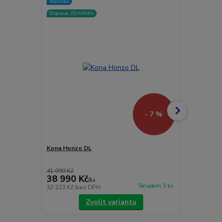
Novinka
TOP produkt
Doprava ZDARMA
Akce
Doprava ZD
- 7 %
Kona Honzo DL
Kona Proces
41 999 Kč
69 999 Kč
38 990 Kč
49 900 
/
ks
Skladem 3 ks
32 223 Kč
bez DPH
41 240 Kč
be
Zvolit variantu