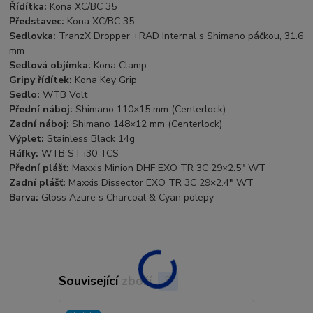
Řídítka:
Kona XC/BC 35
Představec:
Kona XC/BC 35
Sedlovka:
TranzX Dropper +RAD Internal s Shimano páčkou, 31.6
mm
Sedlová objímka:
Kona Clamp
Gripy řídítek:
Kona Key Grip
Sedlo:
WTB Volt
Přední náboj:
Shimano 110×15 mm (Centerlock)
Zadní náboj:
Shimano 148×12 mm (Centerlock)
Výplet:
Stainless Black 14g
Ráfky:
WTB ST i30 TCS
Přední plášť:
Maxxis Minion DHF EXO TR 3C 29×2.5" WT
Zadní plášť:
Maxxis Dissector EXO TR 3C 29×2.4" WT
Barva:
Gloss Azure s Charcoal & Cyan polepy
Související zboží
3