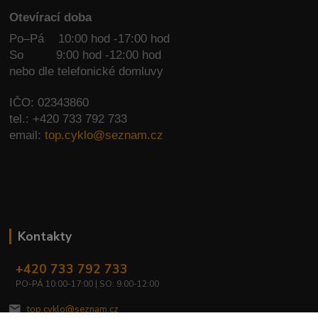
Otevírací doba
Po–Pá 10:00 hod -17:00 hod
So
9:00 hod -12:00 hod
nebo dle telefonické domluvy
IČO: 02343860
tel.: +420 733 792 733
email:
top.cyklo@seznam.cz
Kontakty
+420 733 792 733
PO-PÁ 10:00-17:00 | SO: 9:00-12:00
top.cyklo@seznam.cz