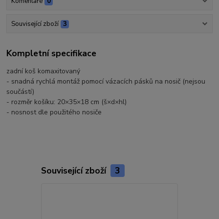
Komentáře
0
Související zboží
3
Kompletní specifikace
zadní koš komaxitovaný
- snadná rychlá montáž pomocí vázacích pásků na nosič (nejsou
součástí)
- rozměr košíku: 20×35×18 cm (š×d×hl)
- nosnost dle použitého nosiče
Související zboží
3