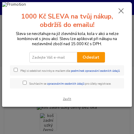
Pro nachystání kola / doplňků na prodejně si prosím zavolejte dopředu.
Děkujeme
1000 Kč SLEVA na tvůj nákup,
0
ks
+420 733 792 733
CZK
obdržíš do emailu!
za
0 Kč
PO-PÁ 10:00-17:00 | SO: 9:00-12:00
Sleva se nevztahuje na již zlevněná kola, kola v akci a nelze
kombinovat s jinou akcí. Slevu lze aplikovat při nákupu na
Menu
nezlevněné zboží nad 15.000 Kč s DPH.
Hledat
Odeslat
Přeji si odebírat novinky e-mailem dle
podmínek zpracování osobních údajů
.
Úvod
Komponenty na kolo
Koše na nosič / řidítka
koš zadní uzký
černý bez oka
Souhlasím se
zpracováním osobních údajů
pro účely registrace.
koš zadní uzký černý bez oka
Zavřít