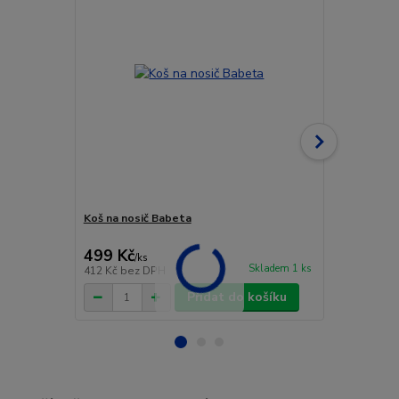
Koš na nosič Babeta
Koš na nosič
poplastova
499 Kč
449 Kč
/
ks
/
ks
Skladem 1 ks
412 Kč
bez DPH
371 Kč
bez 
Přidat do košíku