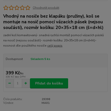
Ohodnotit produkt
Vhodný na nosiče bez klapáku (pružiny), koš se
montuje na nosič pomocí vázacích pásek (nejsou
součástí), rozměr košíku: 20×35×18 cm (š×d×hl)
zadní koš komaxitovaný- snadná rychlá montáž pomocí vázacích pásků
na nosič (nejsou součástí)- rozměr košíku: 20×35×18 cm (š×d×hl)-
nosnost dle použitého nosiče
celý popis
Dostupnost
Skladem 5 ks
399 Kč
/
ks
330 Kč
bez DPH
Přidat do košíku
Číslo produktu:
29398
Výrobce:
MAX1