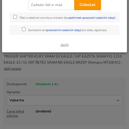
Odeslat
Přeji si odebírat novinky e-mailem dle
podmínek zpracování osobních údajů
.
Ohodnotit produkt
Souhlasím se
zpracováním osobních údajů
pro účely registrace.
ZDARMA Doprava + dárek
PŘEVODY 1x12 SRAM SX RÁM M1110 VIDLICE Suntour SF14 XCR-AIR RL
Zavřít
DS 100 PŘEHAZOVAČKA SRAM SX EAGLE ŘAZENÍ SRAM SX EAGLE
TRIGGER SHIFTER KLIKY SRAM SX EAGLE / 34T KAZETA SRAM PG-1210
EAGLE-12 / 11-50T ŘETĚZ SRAM NX EAGLE BRZDY Shimano MT200 KO...
celý popis
Dostupnost
Skladem 1 ks
Varianta
Cena před
29 990 Kč
slevou