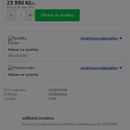
23 990 Kč
/
ks
19 826 Kč
bez DPH
Přidat do košíku
Splátková kalkulačka
Nákup na splátky
Více informací
Splátková kalkulačka
Nákup na splátky
Číslo produktu:
022802108
EAN kód:
022818202
Výrobce:
KTM
SEŘÍZENÍ ZDARMA
Kolo před odesláním seřídíme a zkontolujeme ZDARMA