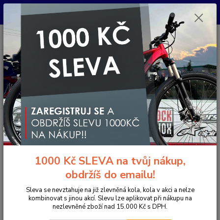
Pro nachystání kola / doplňků na prodejně si prosím zavolejte dopředu.
Děkujeme
0
ks
+420 733 792 733
CZK
za
0 Kč
PO-PÁ 10:00-17:00 | SO: 9:00-12:00
Menu
Hledat
Úvod
Jízdní kola
Horská kola
Horská kola s předním odpružením 29"
KTM ULTRA RIDE 29 fire orange (black)
KTM ULTRA RIDE 29 fire orange
1000 Kč SLEVA na tvůj nákup,
(black)
obdržíš do emailu!
- 20 %
Akce
Doprava ZDARMA
Sleva se nevztahuje na již zlevněná kola, kola v akci a nelze
kombinovat s jinou akcí. Slevu lze aplikovat při nákupu na
nezlevněné zboží nad 15.000 Kč s DPH.