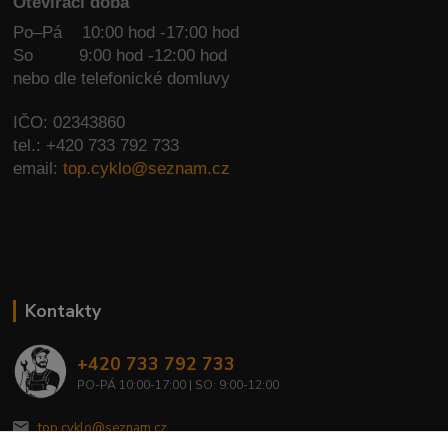
Otevírací doba
Po–Pá 10:00 hod -17:00 hod
So
9:00 hod -12:00 hod
nebo dle telefonické domluvy
IČO: 02343860
tel.: +420 733 792 733
email:
top.cyklo@seznam.cz
Kontakty
+420 733 792 733
PO-PÁ 10:00-17:00 | SO: 9:00-12:00
top.cyklo@seznam.cz