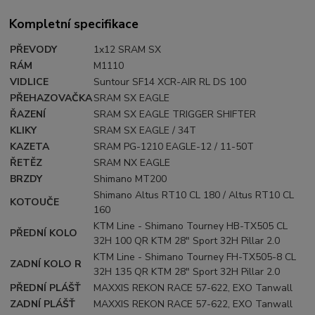
Kompletní specifikace
PŘEVODY
1x12 SRAM SX
RÁM
M1110
VIDLICE
Suntour SF14 XCR-AIR RL DS 100
PŘEHAZOVAČKA
SRAM SX EAGLE
ŘAZENÍ
SRAM SX EAGLE TRIGGER SHIFTER
KLIKY
SRAM SX EAGLE / 34T
KAZETA
SRAM PG-1210 EAGLE-12 / 11-50T
ŘETĚZ
SRAM NX EAGLE
BRZDY
Shimano MT200
Shimano Altus RT10 CL 180 / Altus RT10 CL
KOTOUČE
160
KTM Line - Shimano Tourney HB-TX505 CL
PŘEDNÍ KOLO
32H 100 QR KTM 28" Sport 32H Pillar 2.0
KTM Line - Shimano Tourney FH-TX505-8 CL
ZADNÍ KOLO R
32H 135 QR KTM 28" Sport 32H Pillar 2.0
PŘEDNÍ PLÁŠŤ
MAXXIS REKON RACE 57-622, EXO Tanwall
ZADNÍ PLÁŠŤ
MAXXIS REKON RACE 57-622, EXO Tanwall