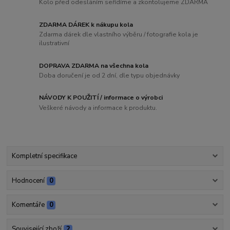
Kolo před odesláním seřídíme a zkontolujeme ZDARMA
ZDARMA DÁREK k nákupu kola
Zdarma dárek dle vlastního výběru / fotografie kola je
ilustrativní
DOPRAVA ZDARMA na všechna kola
Doba doručení je od 2 dní, dle typu objednávky
NÁVODY K POUŽITÍ / informace o výrobci
Veškeré návody a informace k produktu.
Kompletní specifikace
Hodnocení
0
Komentáře
0
Související zboží
2