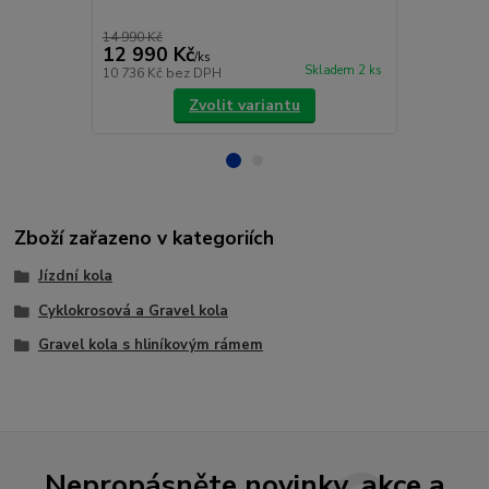
19
ho
14 990 Kč
25 900 Kč
12 990 Kč
15 900 
/
ks
Skladem 2 ks
10 736 Kč
bez DPH
13 140 Kč
be
Zvolit variantu
Zboží zařazeno v kategoriích
Jízdní kola
Cyklokrosová a Gravel kola
Gravel kola s hliníkovým rámem
Nepropásněte novinky, akce a