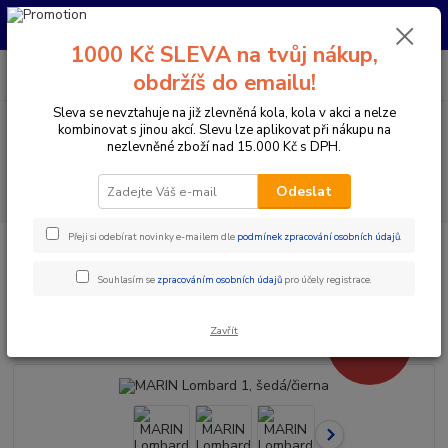
Pro nachystání kola / doplňků na prodejně si prosím zavolejte dopředu.
Děkujeme
1000 Kč SLEVA na tvůj nákup,
0
ks
+420 733 792 733
CZK
obdržíš do emailu!
za
0 Kč
PO-PÁ 10:00-17:00 | SO: 9:00-12:00
Sleva se nevztahuje na již zlevněná kola, kola v akci a nelze
kombinovat s jinou akcí. Slevu lze aplikovat při nákupu na
Menu
nezlevněné zboží nad 15.000 Kč s DPH.
Hledat
Odeslat
Přeji si odebírat novinky e-mailem dle
podmínek zpracování osobních údajů
.
Úvod
Jízdní kola
Cyklokrosová a Gravel kola
MARIN Lombard 1,
šedá/čierna
Souhlasím se
zpracováním osobních údajů
pro účely registrace.
MARIN Lombard 1, šedá/čierna
Zavřít
- 39 %
Akce
Doprava ZDARMA