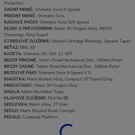
Protection
ZADNÝ MENIČ:
Shimano Sora 9-Speed
PREDNÝ MENIČ:
Shimano Sora
RADIACE PÁČKY:
Shimano Sora 2x9-Speed
KĽUKY S PREVODNÍKMI:
Marin 3D Forged Alloy, 48/32T
Chainrings, Ring Guard
STREDOVÉ ZLOŽENIE:
Sealed Cartridge Bearings, Square Taper
REŤAZ:
KMC X9
KAZETA:
Shimano HG-200, 11-34T
BRZDY PREDNÉ:
Tektro Road Mechanical Disc, 160mm Rotor
BRZDY ZADNÉ:
Tektro Road Mechanical Disc, 160mm Rotor
BRZDOVÉ PÁKY:
Shimano Sora 9-Speed STI
RIADÍTKA:
Marin Butted Alloy, Compact 16º Flared Drop
PREDSTAVEC:
Marin 3D Forged Alloy
MADLÁ:
Marin Microfiber Tape
HLAVOVÉ ZLOŽENIE:
FSA No.8B
SEDLOVKA:
Marin Alloy, 27.2mm
SEDLO:
Marin Beyond Road Concept
PEDÁLE:
Commute Platform