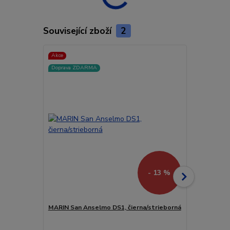
Související zboží
2
Akce
Akce
Doprava ZDARMA
Doprava ZD
- 13 %
MARIN San Anselmo DS1, čierna/strieborná
MARIN Lomba
Sleva 