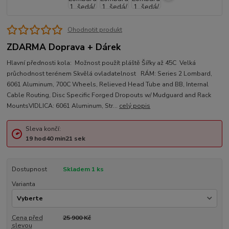
Ohodnotit produkt
ZDARMA Doprava + Dárek
Hlavní přednosti kola: Možnost použít pláště Šířky až 45C Velká
průchodnost terénem Skvělá ovladatelnost RÁM: Series 2 Lombard,
6061 Aluminum, 700C Wheels, Relieved Head Tube and BB, Internal
Cable Routing, Disc Specific Forged Dropouts w/ Mudguard and Rack
MountsVIDLICA: 6061 Aluminum, Str...
celý popis
Sleva končí:
19
hod
40
min
21
sek
Dostupnost
Skladem 1 ks
Varianta
Cena před
25 900 Kč
slevou