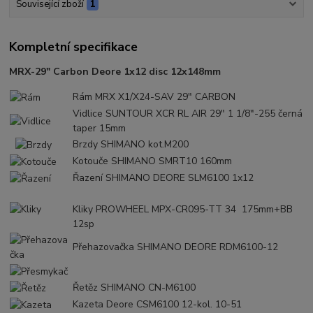
Související zboží
1
Kompletní specifikace
MRX-29" Carbon Deore 1x12 disc 12x148mm
Rám
MRX X1/X24-SAV 29" CARBON
Vidlice
SUNTOUR XCR RL AIR 29" 1 1/8"-255 černá
taper 15mm
Brzdy SHIMANO
kot.M200
Kotouče
SHIMANO SMRT10 160mm
Řazení
SHIMANO DEORE SLM6100 1x12
Kliky
PROWHEEL MPX-CR095-TT 34 175mm+BB
12sp
Přehazovačka
SHIMANO DEORE RDM6100-12
Řetěz
SHIMANO CN-M6100
Kazeta
Deore CSM6100 12-kol. 10-51