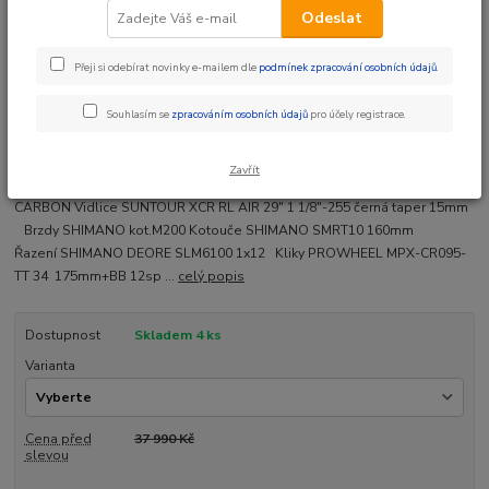
Odeslat
Přeji si odebírat novinky e-mailem dle
podmínek zpracování osobních údajů
.
Ohodnotit produkt
Souhlasím se
zpracováním osobních údajů
pro účely registrace.
ZDARMA Doprava + Dárek
Zavřít
MRX-29" Carbon Deore 1x12 disc 12x148mm Rám MRX X1/X24-SAV 29"
CARBON Vidlice SUNTOUR XCR RL AIR 29" 1 1/8"-255 černá taper 15mm
Brzdy SHIMANO kot.M200 Kotouče SHIMANO SMRT10 160mm
Řazení SHIMANO DEORE SLM6100 1x12 Kliky PROWHEEL MPX-CR095-
TT 34 175mm+BB 12sp ...
celý popis
Dostupnost
Skladem 4 ks
Varianta
Cena před
37 990 Kč
slevou