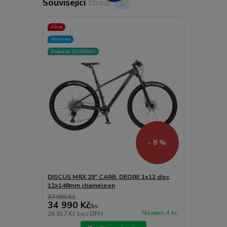
Související zboží
1
Akce
Novinka
Doprava ZDARMA
- 8 %
DISCUS MRX 29" CARB. DEORE 1x12 disc
12x148mm chameleon
37 990 Kč
34 990 Kč
/
ks
Skladem 4 ks
28 917 Kč
bez DPH