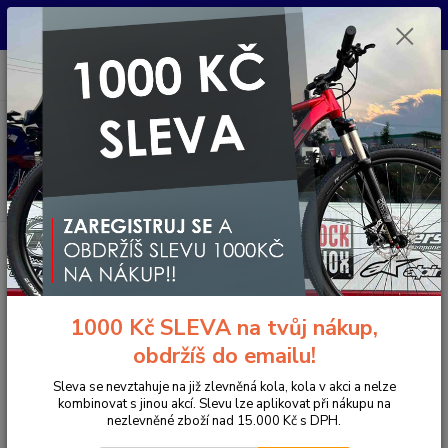
Pro nachystání kola / doplňků na prodejně si prosím zavolejte dopředu.
Děkujeme
0
ks
+420 733 792 733
CZK
za
0 Kč
PO-PÁ 10:00-17:00 | SO: 9:00-12:00
Menu
Hledat
Úvod
Jízdní kola
Horská kola
Horská kola celokarbonová
DISCUS MRX 29" CARB. DEORE 1x12 disc 12x148mm chameleon
DISCUS MRX 29" CARB. DEORE
1000 Kč SLEVA na tvůj nákup,
1x12 disc 12x148mm chameleon
obdržíš do emailu!
Novinka
Akce
Doprava ZDARMA
Sleva se nevztahuje na již zlevněná kola, kola v akci a nelze
- 8 %
kombinovat s jinou akcí. Slevu lze aplikovat při nákupu na
nezlevněné zboží nad 15.000 Kč s DPH.