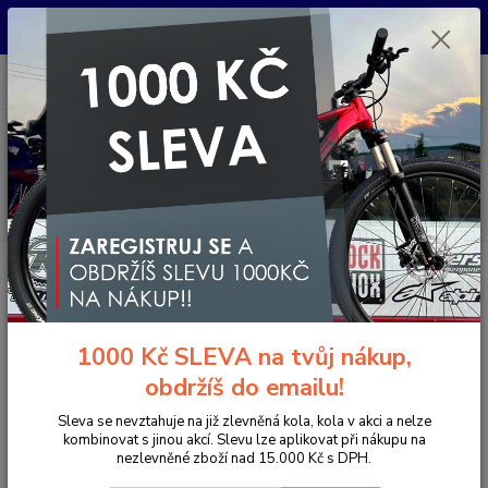
Pro nachystání kola / doplňků na prodejně si prosím zavolejte dopředu.
Děkujeme
0
ks
+420 733 792 733
CZK
za
0 Kč
PO-PÁ 10:00-17:00 | SO: 9:00-12:00
Menu
Hledat
Úvod
Elektrokola
Horská elektrokola
Horská elektrokola s předním
odpružením 29"
Horské elektrokolo MUSCA HT over yellow/grey
Horské elektrokolo MUSCA HT
1000 Kč SLEVA na tvůj nákup,
over yellow/grey
obdržíš do emailu!
- 37 %
Novinka
Akce
TOP produkt
Doprava ZDARMA
Sleva se nevztahuje na již zlevněná kola, kola v akci a nelze
kombinovat s jinou akcí. Slevu lze aplikovat při nákupu na
nezlevněné zboží nad 15.000 Kč s DPH.