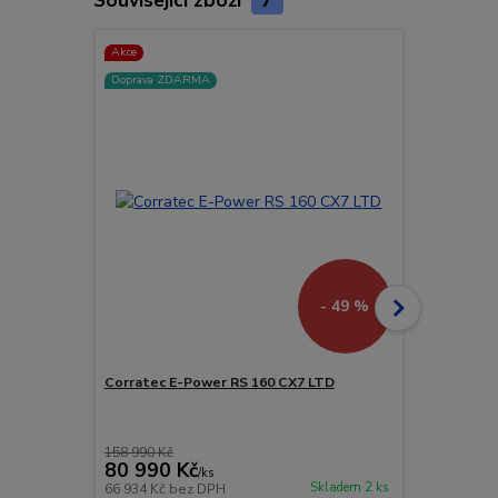
Akce
Akce
Doprava ZDARMA
Novinka
Doprava ZD
- 49 %
Corratec E-Power RS ​​160 CX7 LTD
MUSCA MX l
158 990 Kč
59 990 Kč
80 990 Kč
37 990 
/
ks
Skladem 2 ks
66 934 Kč
bez DPH
31 397 Kč
be