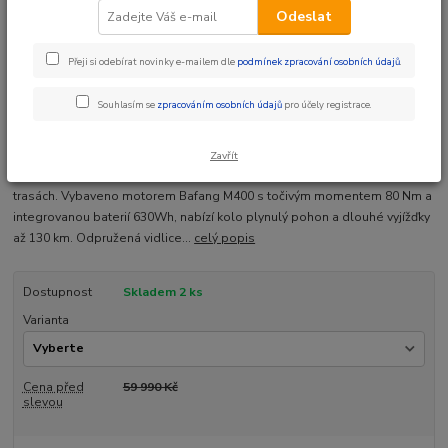
Odeslat
Přeji si odebírat novinky e-mailem dle
podmínek zpracování osobních údajů
.
Ohodnotit produkt
Souhlasím se
zpracováním osobních údajů
pro účely registrace.
ZDARMA Doprava + Dárek
Elektrokolo CANULL Musca MX Overstep je ideální volbou pro ty, kteří
Zavřít
hledají pohodlné a výkonné kolo pro jízdu ve městě i na terénních
trasách. Vybaveno motorem Bafang M400 s točivým momentem 80 Nm a
integrovanou baterií 630Wh, nabízí kolo plynulý pohon a dlouhé vyjížďky
až 130 km. Odpružená vidlice...
celý popis
Dostupnost
Skladem 2 ks
Varianta
Cena před
59 990 Kč
slevou