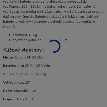
velmi silná baterie je schopna elektrokolo dovézt až do
vzdálenosti 100 - 130 km na jedno jediné nabití. Samozřejmě
velmi závisí na profilu trati, váze jezdce, využití úrovně asistence a
dalších proměnných. Baterie se skládá z článků Li-Ion. Nabíjení
baterie je možné v kole nebo v pohodlí domova (demontáž je
snadná).
hmotnost 3,3 kg
dojezd na jedno nabití 100 - 130 km
Klíčové vlastnosti
Motor:
Bafang M400 (80 Nm)
Baterie:
Levit SP 2.1 (630 Wh)
Vidlice:
Suntour (pružinová)
Velikost kol:
28"
Počet převodů:
1 x 9
Dojezd:
100 - 130 km