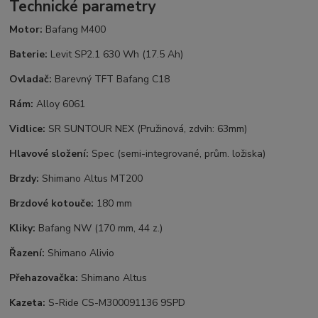
Technické parametry
Motor:
Bafang M400
Baterie:
Levit SP2.1 630 Wh (17.5 Ah)
Ovladač:
Barevný TFT Bafang C18
Rám:
Alloy 6061
Vidlice:
SR SUNTOUR NEX (Pružinová, zdvih: 63mm)
Hlavové složení:
Spec (semi-integrované, prům. ložiska)
Brzdy:
Shimano Altus MT200
Brzdové kotouče:
180 mm
Kliky:
Bafang NW (170 mm, 44 z.)
Řazení:
Shimano Alivio
Přehazovačka:
Shimano Altus
Kazeta:
S-Ride CS-M300091136 9SPD