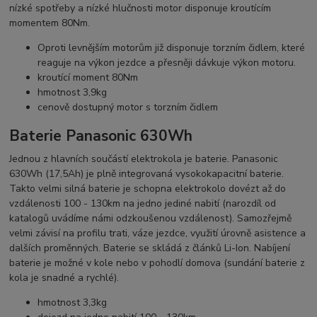
nízké spotřeby a nízké hlučnosti motor disponuje kroutícím
momentem 80Nm.
Oproti levnějším motorům již disponuje torzním čidlem, které
reaguje na výkon jezdce a přesněji dávkuje výkon motoru.
kroutící moment 80Nm
hmotnost 3,9kg
cenově dostupný motor s torzním čidlem
Baterie Panasonic 630Wh
Jednou z hlavních součástí elektrokola je baterie. Panasonic
630Wh (17,5Ah) je plně integrovaná vysokokapacitní baterie.
Takto velmi silná baterie je schopna elektrokolo dovézt až do
vzdálenosti 100 - 130km na jedno jediné nabití (narozdíl od
katalogů uvádíme námi odzkoušenou vzdálenost). Samozřejmě
velmi závisí na profilu trati, váze jezdce, využití úrovně asistence a
dalších proměnných. Baterie se skládá z článků Li-Ion. Nabíjení
baterie je možné v kole nebo v pohodlí domova (sundání baterie z
kola je snadné a rychlé).
hmotnost 3,3kg