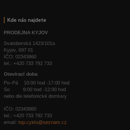
Kde nás najdete
PRODEJNA KYJOV
Svatoborská 1423/101a
Kyjov, 697 01
IČO: 02343860
tel.: +420 733 792 733
Otevírací doba
Po–Pá 10:00 hod -17:00 hod
So
9:00 hod -12:00 hod
nebo dle telefonické domluvy
IČO: 02343860
tel.: +420 733 792 733
email:
top.cyklo@seznam.cz