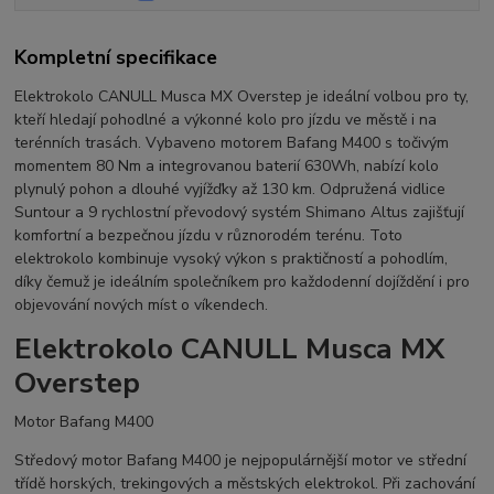
Kompletní specifikace
Elektrokolo CANULL Musca MX Overstep je ideální volbou pro ty,
kteří hledají pohodlné a výkonné kolo pro jízdu ve městě i na
terénních trasách. Vybaveno motorem Bafang M400 s točivým
momentem 80 Nm a integrovanou baterií 630Wh, nabízí kolo
plynulý pohon a dlouhé vyjížďky až 130 km. Odpružená vidlice
Suntour a 9 rychlostní převodový systém Shimano Altus zajišťují
komfortní a bezpečnou jízdu v různorodém terénu. Toto
elektrokolo kombinuje vysoký výkon s praktičností a pohodlím,
díky čemuž je ideálním společníkem pro každodenní dojíždění i pro
objevování nových míst o víkendech.
Elektrokolo CANULL Musca MX
Overstep
Motor Bafang M400
Středový motor Bafang M400 je nejpopulárnější motor ve střední
třídě horských, trekingových a městských elektrokol. Při zachování