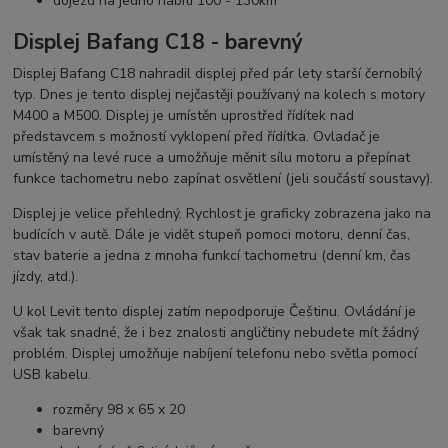
dojezd na jedno nabití 100 - 130km
Displej Bafang C18 - barevný
Displej Bafang C18 nahradil displej před pár lety starší černobílý
typ. Dnes je tento displej nejčastěji používaný na kolech s motory
M400 a M500. Displej je umístěn uprostřed řídítek nad
představcem s možností vyklopení před řídítka. Ovladač je
umístěný na levé ruce a umožňuje měnit sílu motoru a přepínat
funkce tachometru nebo zapínat osvětlení (jeli součástí soustavy).
Displej je velice přehledný. Rychlost je graficky zobrazena jako na
budících v autě. Dále je vidět stupeň pomoci motoru, denní čas,
stav baterie a jedna z mnoha funkcí tachometru (denní km, čas
jízdy, atd.).
U kol Levit tento displej zatím nepodporuje Češtinu. Ovládání je
však tak snadné, že i bez znalosti angličtiny nebudete mít žádný
problém. Displej umožňuje nabíjení telefonu nebo světla pomocí
USB kabelu.
rozměry 98 x 65 x 20
barevný