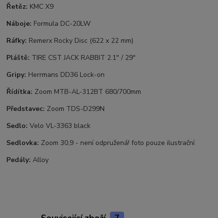
Řetěz:
KMC X9
Náboje:
Formula DC-20LW
Ráfky:
Remerx Rocky Disc (622 x 22 mm)
Pláště:
TIRE CST JACK RABBIT 2.1" / 29"
Gripy:
Herrmans DD36 Lock-on
Řídítka:
Zoom MTB-AL-312BT 680/700mm
Představec:
Zoom TDS-D299N
Sedlo:
Velo VL-3363 black
Sedlovka:
Zoom 30,9 - není odpružená! foto pouze ilustrační
Pedály:
Alloy
Související zboží
7