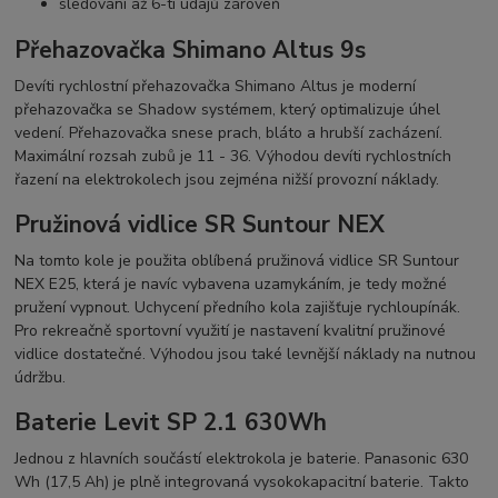
sledování až 6-ti údajů zároveň
Přehazovačka Shimano Altus 9s
Devíti rychlostní přehazovačka Shimano Altus je moderní
přehazovačka se Shadow systémem, který optimalizuje úhel
vedení. Přehazovačka snese prach, bláto a hrubší zacházení.
Maximální rozsah zubů je 11 - 36. Výhodou devíti rychlostních
řazení na elektrokolech jsou zejména nižší provozní náklady.
Pružinová vidlice SR Suntour NEX
Na tomto kole je použita oblíbená pružinová vidlice SR Suntour
NEX E25, která je navíc vybavena uzamykáním, je tedy možné
pružení vypnout. Uchycení předního kola zajišťuje rychloupínák.
Pro rekreačně sportovní využití je nastavení kvalitní pružinové
vidlice dostatečné. Výhodou jsou také levnější náklady na nutnou
údržbu.
Baterie Levit SP 2.1 630Wh
Jednou z hlavních součástí elektrokola je baterie. Panasonic 630
Wh (17,5 Ah) je plně integrovaná vysokokapacitní baterie. Takto