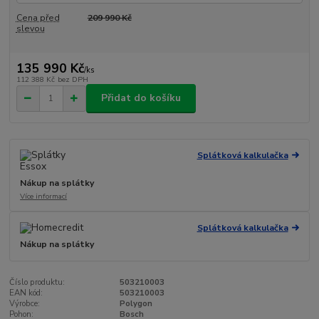
Cena před
209 990 Kč
slevou
135 990 Kč
/
ks
112 388 Kč
bez DPH
Přidat do košíku
Splátková kalkulačka
Nákup na splátky
Více informací
Splátková kalkulačka
Nákup na splátky
Číslo produktu:
503210003
EAN kód:
503210003
Výrobce:
Polygon
Pohon:
Bosch