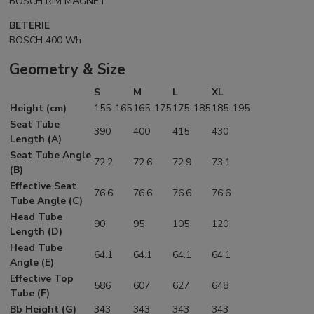
BOSCH RIM MAGNET
BETERIE
BOSCH 400 Wh
Geometry & Size
S
M
L
XL
Height (cm)
155-165
165-175
175-185
185-195
Seat Tube
390
400
415
430
Length (A)
Seat Tube Angle
72.2
72.6
72.9
73.1
(B)
Effective Seat
76.6
76.6
76.6
76.6
Tube Angle (C)
Head Tube
90
95
105
120
Length (D)
Head Tube
64.1
64.1
64.1
64.1
Angle (E)
Effective Top
586
607
627
648
Tube (F)
Bb Height (G)
343
343
343
343