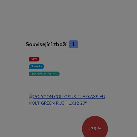
Související zboží
1
Akce
Novinka
Doprava ZDARMA
- 35 %