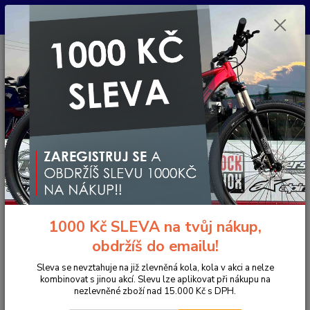
Pro nachystání kola / doplňků na prodejně si prosím zavolejte dopředu.
Děkujeme
0
ks
+420 733 792 733
CZK
za
0 Kč
PO-PÁ 10:00-17:00 | SO: 9:00-12:00
Menu
Hledat
Úvod
Elektrokola
Horská elektrokola
Celoodpružená elektrokola 29"
POLYGON COLLOSUS TLE 0 AXS EU VOLT GREEN RUSH 1X12 29"
POLYGON COLLOSUS TLE 0 AXS
1000 Kč SLEVA na tvůj nákup,
EU VOLT GREEN RUSH 1X12 29"
obdržíš do emailu!
Novinka
Akce
Doprava ZDARMA
Sleva se nevztahuje na již zlevněná kola, kola v akci a nelze
- 35 %
kombinovat s jinou akcí. Slevu lze aplikovat při nákupu na
nezlevněné zboží nad 15.000 Kč s DPH.