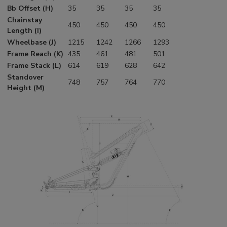
Bb Offset (H)
35
35
35
35
Chainstay
450
450
450
450
Length (I)
Wheelbase (J)
1215
1242
1266
1293
Frame Reach (K)
435
461
481
501
Frame Stack (L)
614
619
628
642
Standover
748
757
764
770
Height (M)