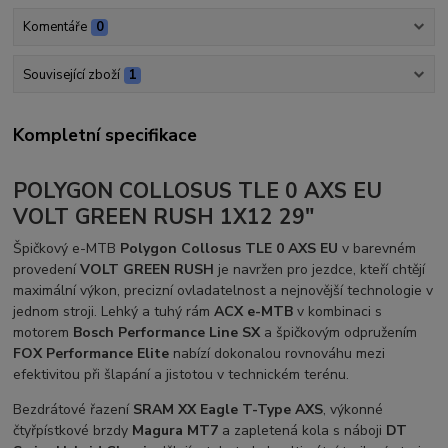
Komentáře
0
Související zboží
1
Kompletní specifikace
POLYGON COLLOSUS TLE 0 AXS EU
VOLT GREEN RUSH 1X12 29"
Špičkový e-MTB
Polygon Collosus TLE 0 AXS EU
v barevném
provedení
VOLT GREEN RUSH
je navržen pro jezdce, kteří chtějí
maximální výkon, precizní ovladatelnost a nejnovější technologie v
jednom stroji. Lehký a tuhý rám
ACX e-MTB
v kombinaci s
motorem
Bosch Performance Line SX
a špičkovým odpružením
FOX Performance Elite
nabízí dokonalou rovnováhu mezi
efektivitou při šlapání a jistotou v technickém terénu.
Bezdrátové řazení
SRAM XX Eagle T-Type AXS
, výkonné
čtyřpístkové brzdy
Magura MT7
a zapletená kola s náboji
DT