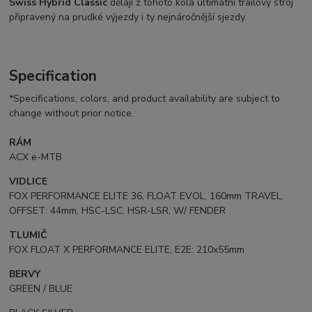
Swiss Hybrid Classic
dělají z tohoto kola ultimátní trailový stroj
připravený na prudké výjezdy i ty nejnáročnější sjezdy.
Specification
*Specifications, colors, and product availability are subject to
change without prior notice.
RÁM
ACX e-MTB
VIDLICE
FOX PERFORMANCE ELITE 36, FLOAT EVOL, 160mm TRAVEL,
OFFSET: 44mm, HSC-LSC, HSR-LSR, W/ FENDER
TLUMIČ
FOX FLOAT X PERFORMANCE ELITE, E2E: 210x55mm
BERVY
GREEN / BLUE