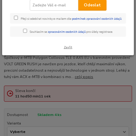
Odeslat
Přeji si odebírat novinky e-mailem dle
podmínek zpracování osobních údajů
.
Ohodnotit produkt
Souhlasím se
zpracováním osobních údajů
pro účely registrace.
ZDARMA Doprava + Dárek
Zavřít
POLYGON COLLOSUS TLE 0 AXS EU VOLT GREEN RUSH 1X12 29"
Špičkový e-MTB Polygon Collosus TLE 0 AXS EU v barevném provedení
VOLT GREEN RUSH je navržen pro jezdce, kteří chtějí maximální výkon,
precizní ovladatelnost a nejnovější technologie v jednom stroji. Lehký a
tuhý rám ACX e-MTB v kombinaci s mo...
celý popis
Sleva končí:
11
hod
50
min
10
sek
Dostupnost
Skladem 4 ks
Varianta