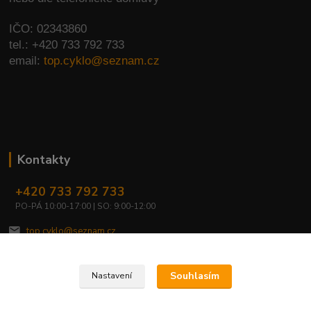
IČO: 02343860
tel.: +420 733 792 733
email:
top.cyklo@seznam.cz
Kontakty
+420 733 792 733
PO-PÁ 10:00-17:00 | SO: 9:00-12:00
top.cyklo@seznam.cz
Souhlasím
Nastavení