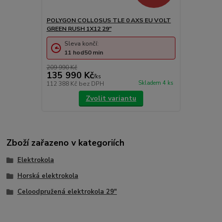
POLYGON COLLOSUS TLE 0 AXS EU VOLT
GREEN RUSH 1X12 29"
Sleva končí:
11
hod
50
min
209 990 Kč
135 990 Kč
/
ks
Skladem 4 ks
112 388 Kč
bez DPH
Zvolit variantu
Zboží zařazeno v kategoriích
Elektrokola
Horská elektrokola
Celoodpružená elektrokola 29"