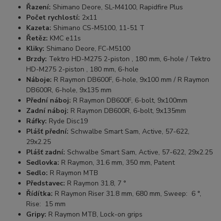
Řazení:
Shimano Deore, SL-M4100, Rapidfire Plus
Počet rychlostí:
2x11
Kazeta:
Shimano CS-M5100, 11-51 T
Řetěz:
KMC e11s
Kliky:
Shimano Deore, FC-M5100
Brzdy:
Tektro HD-M275 2-piston , 180 mm, 6-hole / Tektro
HD-M275 2-piston , 180 mm, 6-hole
Náboje:
R Raymon DB600F, 6-hole, 9x100 mm / R Raymon
DB600R, 6-hole, 9x135 mm
Přední náboj:
R Raymon DB600F, 6-bolt, 9x100mm
Zadní náboj:
R Raymon DB600R, 6-bolt, 9x135mm
Ráfky:
Ryde Disc19
Plášť přední:
Schwalbe Smart Sam, Active, 57-622,
29x2.25
Plášť zadní:
Schwalbe Smart Sam, Active, 57-622, 29x2.25
Sedlovka:
R Raymon, 31.6 mm, 350 mm, Patent
Sedlo:
R Raymon MTB
Představec:
R Raymon 31.8, 7 °
Řídítka:
R Raymon Riser 31.8 mm, 680 mm, Sweep: 6 °,
Rise: 15 mm
Gripy:
R Raymon MTB, Lock-on grips