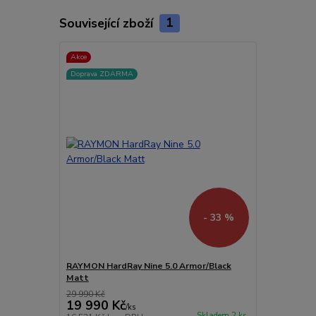
Související zboží
1
Akce
Doprava ZDARMA
- 33 %
RAYMON HardRay Nine 5.0 Armor/Black
Matt
29 990 Kč
19 990 Kč
/
ks
Skladem 2 ks