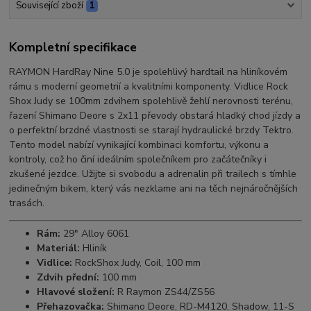
Související zboží
1
Kompletní specifikace
RAYMON HardRay Nine 5.0 je spolehlivý hardtail na hliníkovém
rámu s moderní geometrií a kvalitními komponenty. Vidlice Rock
Shox Judy se 100mm zdvihem spolehlivě žehlí nerovnosti terénu,
řazení Shimano Deore s 2x11 převody obstará hladký chod jízdy a
o perfektní brzdné vlastnosti se starají hydraulické brzdy Tektro.
Tento model nabízí vynikající kombinaci komfortu, výkonu a
kontroly, což ho činí ideálním společníkem pro začátečníky i
zkušené jezdce. Užijte si svobodu a adrenalin při trailech s tímhle
jedinečným bikem, který vás nezklame ani na těch nejnáročnějších
trasách.
Rám:
29" Alloy 6061
Materiál:
Hliník
Vidlice:
RockShox Judy, Coil, 100 mm
Zdvih přední:
100 mm
Hlavové složení:
R Raymon ZS44/ZS56
Přehazovačka:
Shimano Deore, RD-M4120, Shadow, 11-S