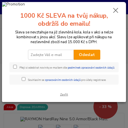
Pro nachystání kola / doplňků na prodejně si prosím zavolejte dopředu.
Děkujeme
1000 Kč SLEVA na tvůj nákup,
0
ks
+420 733 792 733
CZK
obdržíš do emailu!
za
0 Kč
PO-PÁ 10:00-17:00 | SO: 9:00-12:00
Sleva se nevztahuje na již zlevněná kola, kola v akci a nelze
kombinovat s jinou akcí. Slevu lze aplikovat při nákupu na
Menu
nezlevněné zboží nad 15.000 Kč s DPH.
Hledat
Odeslat
Přeji si odebírat novinky e-mailem dle
podmínek zpracování osobních údajů
.
Úvod
Jízdní kola
Horská kola
Horská kola s předním odpružením 29"
Pánská horská kola 29"
RAYMON HardRay Nine 5.0 Armor/Black Matt
Souhlasím se
zpracováním osobních údajů
pro účely registrace.
RAYMON HardRay Nine 5.0
Armor/Black Matt
Zavřít
- 33 %
Akce
Doprava ZDARMA