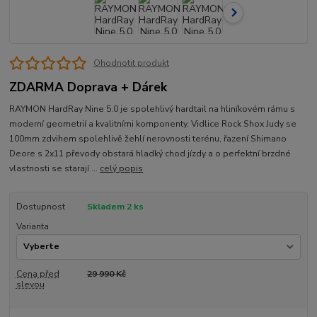
Ohodnotit produkt
ZDARMA Doprava + Dárek
RAYMON HardRay Nine 5.0 je spolehlivý hardtail na hliníkovém rámu s
moderní geometrií a kvalitními komponenty. Vidlice Rock Shox Judy se
100mm zdvihem spolehlivě žehlí nerovnosti terénu, řazení Shimano
Deore s 2x11 převody obstará hladký chod jízdy a o perfektní brzdné
vlastnosti se starají ...
celý popis
Dostupnost
Skladem 2 ks
Varianta
Cena před
29 990 Kč
slevou