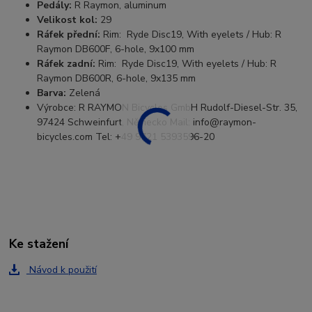
Pedály:
R Raymon, aluminum
Velikost kol:
29
Ráfek přední:
Rim: Ryde Disc19, With eyelets / Hub: R
Raymon DB600F, 6-hole, 9x100 mm
Ráfek zadní:
Rim: Ryde Disc19, With eyelets / Hub: R
Raymon DB600R, 6-hole, 9x135 mm
Barva:
Zelená
Výrobce: R RAYMON Bicycles GmbH Rudolf-Diesel-Str. 35,
97424 Schweinfurt, Německo Mail: info@raymon-
bicycles.com Tel: +49 9721 5393596-20
Ke stažení
Návod k použití