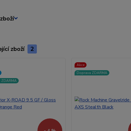
zboží
jící zboží
2
Akce
Doprava ZDARMA
a ZDARMA
- 4 %