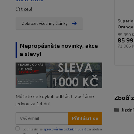
číst celé
Superio
Zobrazit všechny články
Orange
89 990 
85 99
Nepropásněte novinky, akce
71 066 
a slevy!
Můžete se kdykoli odhlásit. Zasíláme
Zboží 
jednou za 14 dní.
Jízdní
Přihlásit se
Souhlasím se
zpracováním osobních údajů
za účelem