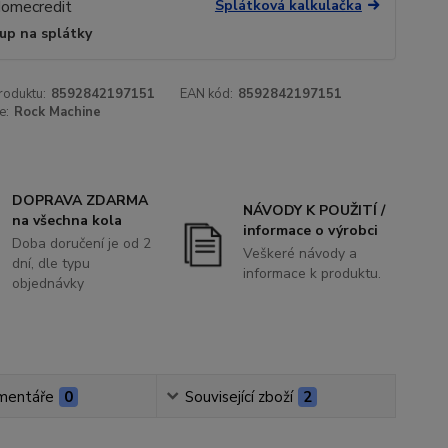
Splátková kalkulačka
up na splátky
roduktu:
8592842197151
EAN kód:
8592842197151
e:
Rock Machine
DOPRAVA ZDARMA
NÁVODY K POUŽITÍ /
na všechna kola
informace o výrobci
Doba doručení je od 2
Veškeré návody a
dní, dle typu
informace k produktu.
objednávky
mentáře
0
Související zboží
2