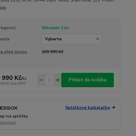
SXG 1251 XPLR, 10–44 zubů Řetěz Sram Rival 12S Předn...
opis
tupnost
Skladem 2 ks
ianta
a před slevou
109 990 Kč
 990 Kč
/
ks
Přidat do košíku
843 Kč
bez DPH
Splátková kalkulačka
up na splátky
 informací