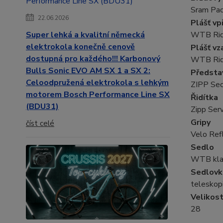
Sram Pa
22.06.2026
Plášť vp
WTB Ridd
Super lehká a kvalitní německá
elektrokola konečně cenově
Plášť vz
dostupná pro každého!!! Karbonový
WTB Ridd
Bulls Sonic EVO AM SX 1 a SX 2:
Předsta
Celoodpružená elektrokola s lehkým
ZIPP Se
motorem Bosch Performance Line SX
Řidítka
(BDU31)
Zipp Ser
Gripy
číst celé
Velo Ref
Sedlo
WTB kla
Sedlovk
teleskop
Velikost
28