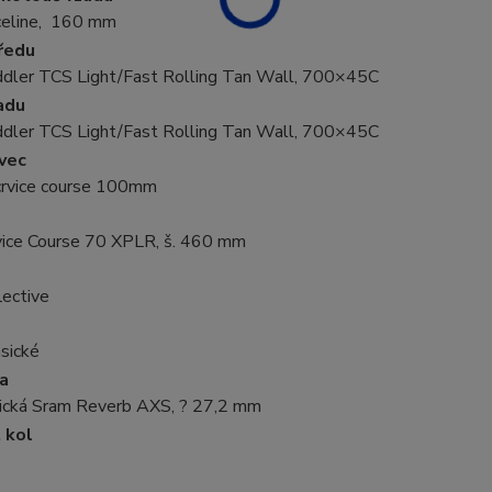
celine, 160 mm
ředu
ler TCS Light/Fast Rolling Tan Wall, 700×45C
adu
ler TCS Light/Fast Rolling Tan Wall, 700×45C
vec
crvice course 100mm
vice Course 70 XPLR, š. 460 mm
lective
sické
a
ická Sram Reverb AXS, ? 27,2 mm
 kol