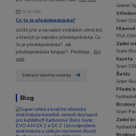
Gravel S
01.01.2021
Středov
Co to je předobjednávka?
Sram DU
Hlavové
Určitě jste si na našich stránkách všimli kol,
FSA Orbi
u kterých je napsáno předobjednávka. Co
Zadní m
to je předobjednávka? Jak
Sram Riv
předobjednávka funguje? Předobje...
číst
Kazeta
celé
Sram CS
Řetěz
Zobrazit všechny novinky
Sram Riv
Přední b
hydrauli
Blog
Brzdový
Sram Pa
Zadní br
hydrauli
Brzdový