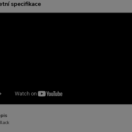
tní specifikace
opis
Black