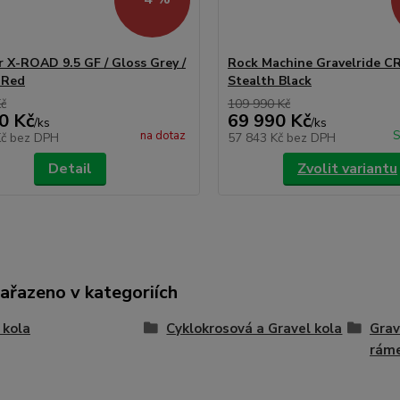
r X-ROAD 9.5 GF / Gloss Grey /
Rock Machine Gravelride C
 Red
Stealth Black
Kč
109 990 Kč
0 Kč
69 990 Kč
/
ks
/
ks
na dotaz
S
Kč
bez DPH
57 843 Kč
bez DPH
Detail
Zvolit variantu
zařazeno v kategoriích
 kola
Cyklokrosová a Gravel kola
Grav
rám