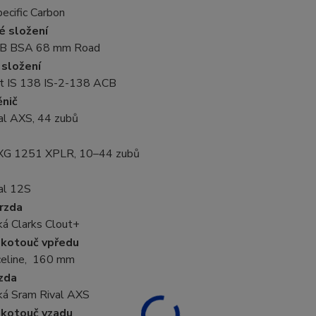
pecific Carbon
é složení
B BSA 68 mm Road
 složení
t IS 138 IS-2-138 ACB
ěnič
al AXS, 44 zubů
XG 1251 XPLR, 10–44 zubů
al 12S
rzda
cká Clarks Clout+
 kotouč vpředu
celine, 160 mm
zda
cká Sram Rival AXS
 kotouč vzadu