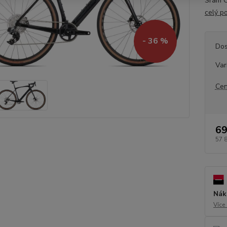
Sram C
celý p
- 36 %
Dos
Var
Cen
69
57 
Nák
Více