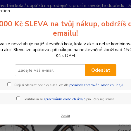
hystání kola / doplňků na prodejně si prosím zavolejte dopředu. 
í podmínky
Kontakty
Reklamace
Ochrana soukromí
Články
000 Kč SLEVA na tvůj nákup, obdržíš 
Nevíte
emailu!
Hledat
+420
PO-PÁ 
va se nevztahuje na již zlevněná kola, kola v akci a nelze kombinov
ou akcí. Slevu lze aplikovat při nákupu na nezlevněné zboží nad 15
Kč s DPH.
ízdní kola
Cyklokrosová a Gravel kola
Gravel kola s karbonovým r
Odeslat
 Machine Gravelride CRB 900 A
Přeji si odebírat novinky e-mailem dle
podmínek zpracování osobních údajů
.
Doprava ZDARMA
ZDA
Souhlasím se
zpracováním osobních údajů
pro účely registrace.
Barva 
Zavřít
složen
138 IS