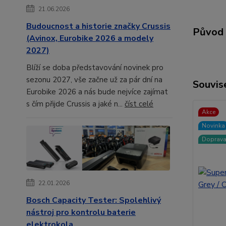
21.06.2026
Budoucnost a historie značky Crussis
Původ 
(Avinox, Eurobike 2026 a modely
2027)
Blíží se doba představování novinek pro
sezonu 2027, vše začne už za pár dní na
Souvise
Eurobike 2026 a nás bude nejvíce zajímat
s čím přijde Crussis a jaké n...
číst celé
Akce
Novinka
Doprav
22.01.2026
Bosch Capacity Tester: Spolehlivý
nástroj pro kontrolu baterie
elektrokola