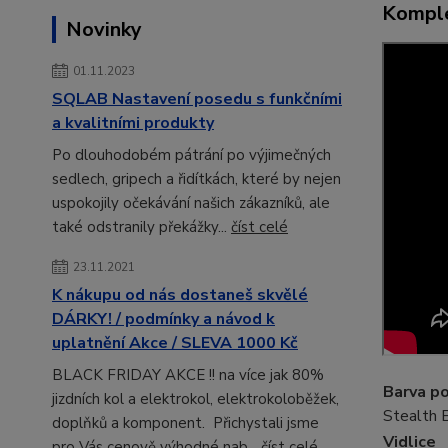
Komple
Novinky
01.11.2023
SQLAB Nastavení posedu s funkčními
a kvalitními produkty
Po dlouhodobém pátrání po výjimečných
sedlech, gripech a řidítkách, které by nejen
uspokojily očekávání našich zákazníků, ale
také odstranily překážky...
číst celé
23.11.2021
K nákupu od nás dostaneš skvělé
DÁRKY! / podmínky a návod k
uplatnění Akce / SLEVA 1000 Kč
BLACK FRIDAY AKCE !! na více jak 80%
Barva p
jizdních kol a elektrokol, elektrokoloběžek,
Stealth 
doplňků a komponent. Přichystali jsme
Vidlice
pro Vás cenově výhodné nab...
číst celé