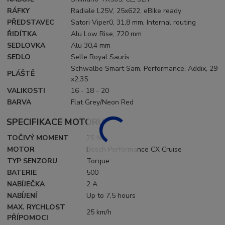
RÁFKY
Radiale L25V, 25x622, eBike ready
PŘEDSTAVEC
Satori Viper0, 31,8 mm, Internal routing
ŘIDÍTKA
Alu Low Rise, 720 mm
SEDLOVKA
Alu 30,4 mm
SEDLO
Selle Royal Sauris
Schwalbe Smart Sam, Performance, Addix, 29
PLÁŠTĚ
x2,35
VALIKOSTI
16 - 18 - 20
BARVA
Flat Grey/Neon Red
SPECIFIKACE MOTORU
TOČIVÝ MOMENT
75 Nm
MOTOR
Bosch Performance CX Cruise
TYP SENZORU
Torque
BATERIE
500
NABÍJEČKA
2 A
NABÍJENÍ
Up to 7,5 hours
MAX. RYCHLOST
25 km/h
PŘÍPOMOCI