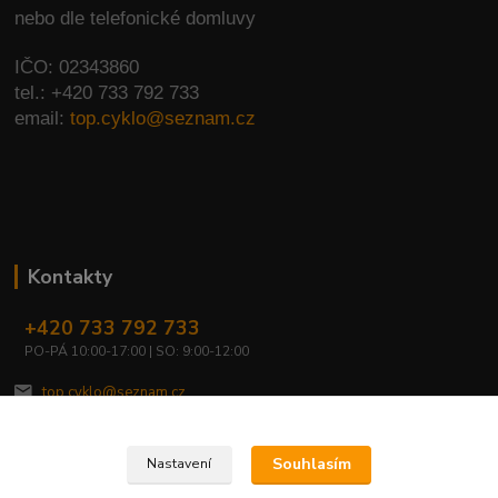
nebo dle telefonické domluvy
IČO: 02343860
tel.: +420 733 792 733
email:
top.cyklo@seznam.cz
Kontakty
+420 733 792 733
PO-PÁ 10:00-17:00 | SO: 9:00-12:00
top.cyklo@seznam.cz
Souhlasím
Nastavení