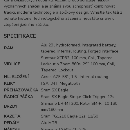
kol a cyklistických doplňků. Accell Group sdružuje několik
významných značek a je známá svou schopností kombinovat
tradici, moderní technologie a špičkový design. Whistle tak těží z
bohaté historie, technologického zázemí a neustálé snahy o
zlepšení jízdního zážitku.
SPECIFIKACE
Alu 29 , hydroformed, integrated battery,
RÁM
tapered, Internal routing, Forged interface
Suntour XCR32, 100 mm, Coil, Tapered,
VIDLICE
Lockout o Zoom 860s, 29”, 100 mm, Coil,
Tapered, Lockout
HL. SLOŽENÍ
Acros AZF-581, 1,5 , Internal routing
KLIKY
FSA, 34T, Megatooth
PŘEHAZOVAČKA
Sram SX Eagle
ŘADÍCÍ PÁČKA
Sram SX Eagle Single Click Trigger, 12s
Shimano BR-MT200, Rotor SM-RT10 180
BRZDY
mm/180 mm
KAZETA
Sram PG1210 Eagle 12s, 11/50
PEDÁLY
Alu MTB
NÁBOJE
Shimano TX505, CL, 32h