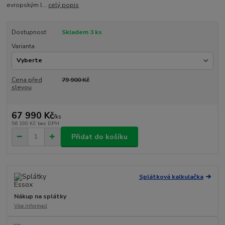
evropským l...
celý popis
Dostupnost
Skladem 3 ks
Varianta
Cena před
79 900 Kč
slevou
67 990 Kč
/
ks
56 190 Kč
bez DPH
Přidat do košíku
Splátková kalkulačka
Nákup na splátky
Více informací