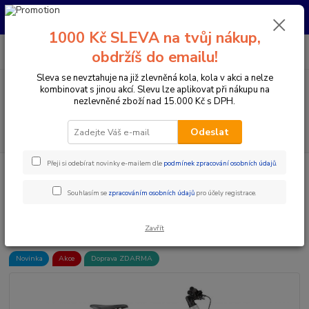
Pro nachystání kola / doplňků na prodejně si prosím zavolejte dopředu.
Děkujeme
1000 Kč SLEVA na tvůj nákup,
0
ks
+420 733 792 733
CZK
obdržíš do emailu!
za
0 Kč
PO-PÁ 10:00-17:00 | SO: 9:00-12:00
Sleva se nevztahuje na již zlevněná kola, kola v akci a nelze
kombinovat s jinou akcí. Slevu lze aplikovat při nákupu na
Menu
nezlevněné zboží nad 15.000 Kč s DPH.
Hledat
Odeslat
Přeji si odebírat novinky e-mailem dle
podmínek zpracování osobních údajů
.
Úvod
Elektrokola
Horská elektrokola
Horská elektrokola s předním
odpružením 29"
Whistle B-Race A8.1 30.4 Flat Grey/Neon Red
Souhlasím se
zpracováním osobních údajů
pro účely registrace.
Whistle B-Race A8.1 30.4 Flat
Grey/Neon Red
Zavřít
Novinka
Akce
Doprava ZDARMA