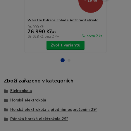
- 19 %
Whistle B-Race Eblade Anthracite/Gold
Whistle O-R
94 990 Kč
79 900 Kč
76 990 Kč
69 900 
/
ks
Skladem 2 ks
63 628 Kč
bez DPH
57 769 Kč
be
Zvolit variantu
Zboží zařazeno v kategoriích
Elektrokola
Horská elektrokola
Horská elektrokola s předním odpružením 29"
Pánská horská elektrokola 29"