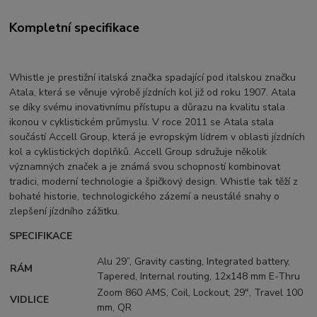
Kompletní specifikace
Whistle je prestižní italská značka spadající pod italskou značku
Atala, která se věnuje výrobě jízdních kol již od roku 1907. Atala
se díky svému inovativnímu přístupu a důrazu na kvalitu stala
ikonou v cyklistickém průmyslu. V roce 2011 se Atala stala
součástí Accell Group, která je evropským lídrem v oblasti jízdních
kol a cyklistických doplňků. Accell Group sdružuje několik
významných značek a je známá svou schopností kombinovat
tradici, moderní technologie a špičkový design. Whistle tak těží z
bohaté historie, technologického zázemí a neustálé snahy o
zlepšení jízdního zážitku.
SPECIFIKACE
Alu 29”, Gravity casting, Integrated battery,
RÁM
Tapered, Internal routing, 12x148 mm E-Thru
Zoom 860 AMS, Coil, Lockout, 29", Travel 100
VIDLICE
mm, QR