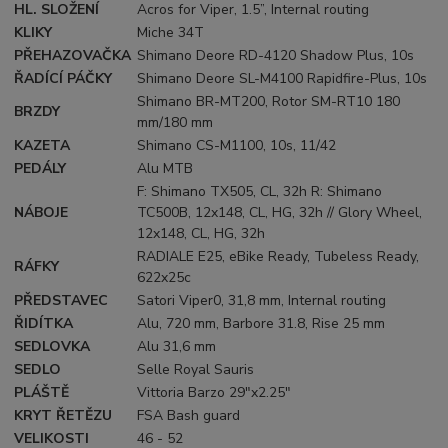
HL. SLOŽENÍ
Acros for Viper, 1.5”, Internal routing
KLIKY
Miche 34T
PŘEHAZOVAČKA
Shimano Deore RD-4120 Shadow Plus, 10s
ŘADÍCÍ PÁČKY
Shimano Deore SL-M4100 Rapidfire-Plus, 10s
Shimano BR-MT200, Rotor SM-RT10 180
BRZDY
mm/180 mm
KAZETA
Shimano CS-M1100, 10s, 11/42
PEDÁLY
Alu MTB
F: Shimano TX505, CL, 32h R: Shimano
NÁBOJE
TC500B, 12x148, CL, HG, 32h // Glory Wheel,
12x148, CL, HG, 32h
RADIALE E25, eBike Ready, Tubeless Ready,
RÁFKY
622x25c
PŘEDSTAVEC
Satori Viper0, 31,8 mm, Internal routing
ŘIDÍTKA
Alu, 720 mm, Barbore 31.8, Rise 25 mm
SEDLOVKA
Alu 31,6 mm
SEDLO
Selle Royal Sauris
PLÁŠTĚ
Vittoria Barzo 29"x2.25"
KRYT ŘETĚZU
FSA Bash guard
VELIKOSTI
46 - 52