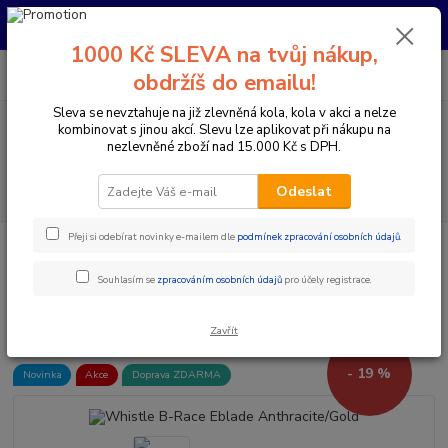
Pro nachystání kola / doplňků na prodejně si prosím zavolejte dopředu.
Děkujeme
1000 Kč SLEVA na tvůj nákup,
0
ks
+420 733 792 733
CZK
obdržíš do emailu!
za
0 Kč
PO-PÁ 10:00-17:00 | SO: 9:00-12:00
Sleva se nevztahuje na již zlevněná kola, kola v akci a nelze
kombinovat s jinou akcí. Slevu lze aplikovat při nákupu na
Menu
nezlevněné zboží nad 15.000 Kč s DPH.
Hledat
Odeslat
Přeji si odebírat novinky e-mailem dle
podmínek zpracování osobních údajů
.
Úvod
Elektrokola
Horská elektrokola
Horská elektrokola s předním
odpružením 29"
Whistle B-Race Eblade Anthracite/Gold
Souhlasím se
zpracováním osobních údajů
pro účely registrace.
Whistle B-Race Eblade
Anthracite/Gold
Zavřít
- 19 %
Novinka
Akce
Doprava ZDARMA