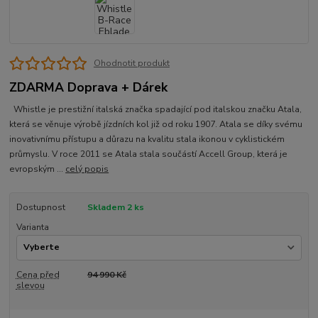
Ohodnotit produkt
ZDARMA Doprava + Dárek
Whistle je prestižní italská značka spadající pod italskou značku Atala,
která se věnuje výrobě jízdních kol již od roku 1907. Atala se díky svému
inovativnímu přístupu a důrazu na kvalitu stala ikonou v cyklistickém
průmyslu. V roce 2011 se Atala stala součástí Accell Group, která je
evropským ...
celý popis
Dostupnost
Skladem 2 ks
Varianta
Cena před
94 990 Kč
slevou