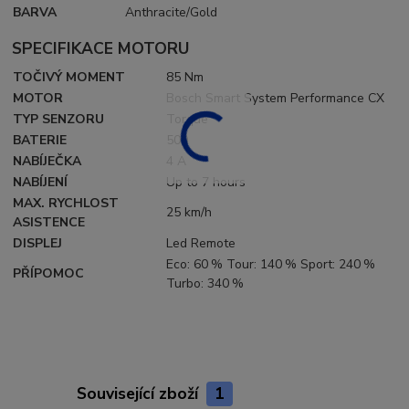
BARVA
Anthracite/Gold
SPECIFIKACE MOTORU
TOČIVÝ MOMENT
85 Nm
MOTOR
Bosch Smart System Performance CX
TYP SENZORU
Torque
BATERIE
500
NABÍJEČKA
4 A
NABÍJENÍ
Up to 7 hours
MAX. RYCHLOST
25 km/h
ASISTENCE
DISPLEJ
Led Remote
Eco: 60 % Tour: 140 % Sport: 240 %
PŘÍPOMOC
Turbo: 340 %
Související zboží
1