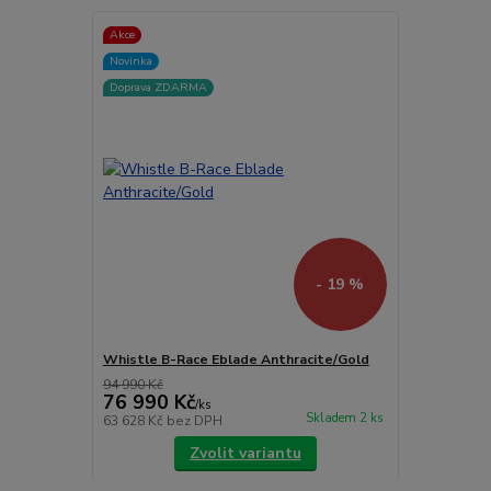
Akce
Novinka
Doprava ZDARMA
- 19 %
Whistle B-Race Eblade Anthracite/Gold
94 990 Kč
76 990 Kč
/
ks
Skladem 2 ks
63 628 Kč
bez DPH
Zvolit variantu