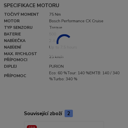
SPECIFIKACE MOTORU
TOČIVÝ MOMENT
75 Nm
MOTOR
Bosch Performance CX Cruise
TYP SENZORU
Torque
BATERIE
500
NABÍJEČKA
2 A
NABÍJENÍ
Up to 7,5 hours
MAX. RYCHLOST
25 km/h
PŘÍPOMOCI
DIPLEJ
PURION
Eco: 60 %Tour: 140 %EMTB: 140 / 340
PŘÍPOMOC
%Turbo: 340 %
Související zboží
2
Akce
Akce