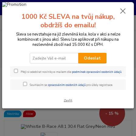
Pro nachystání kola / doplňků na prodejně si prosím zavolejte dopředu.
Děkujeme
1000 Kč SLEVA na tvůj nákup,
0
ks
+420 733 792 733
CZK
obdržíš do emailu!
za
0 Kč
PO-PÁ 10:00-17:00 | SO: 9:00-12:00
Sleva se nevztahuje na již zlevněná kola, kola v akci a nelze
kombinovat s jinou akcí. Slevu lze aplikovat při nákupu na
Menu
nezlevněné zboží nad 15.000 Kč s DPH.
Hledat
Odeslat
Přeji si odebírat novinky e-mailem dle
podmínek zpracování osobních údajů
.
Úvod
Elektrokola
Horská elektrokola
Horská elektrokola s předním
odpružením 29"
Whistle B-Race A8.1 30.4 Flat Grey/Neon Red
Souhlasím se
zpracováním osobních údajů
pro účely registrace.
Whistle B-Race A8.1 30.4 Flat
Grey/Neon Red
Zavřít
- 15 %
Novinka
Akce