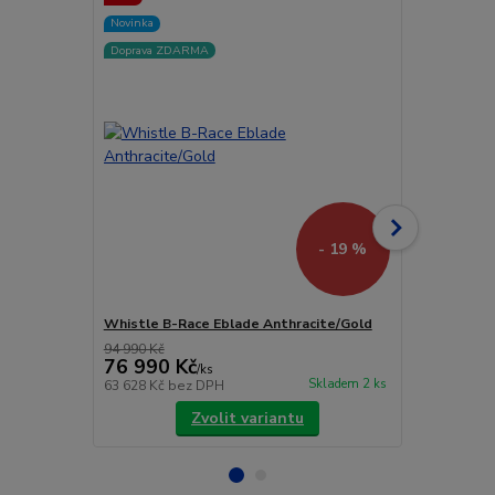
Novinka
Novinka
Doprava ZDARMA
Doprava ZD
- 19 %
Whistle B-Race Eblade Anthracite/Gold
Whistle O-R
94 990 Kč
79 900 Kč
76 990 Kč
69 900 
/
ks
Skladem 2 ks
63 628 Kč
bez DPH
57 769 Kč
be
Zvolit variantu