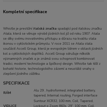
Kompletní specifikace
Whistle je prestižní
italská značka
spadající pod italskou značku
Atala, která se věnuje výrobě jízdních kol již od roku 1907. Atala
se díky svému inovativnímu přístupu a důrazu na kvalitu stala
ikonou v cyklistickém průmyslu. V roce 2011 se Atala stala
součástí Accell Group, která je evropským lídrem v oblasti jízdních
kol a cyklistických doplňků. Accell Group sdružuje několik
významných značek a je známá svou schopností kombinovat
tradici, moderní technologie a špičkový design. Whistle tak těží z
bohaté historie, technologického zázemí a neustálé snahy o
zlepšení jízdního zážitku.
SPECIFIKACE
Alu 29 , hydroformed, integrated battery,
RÁM
tapered, Internal routing, Forged interface
Suntour XCR32, 100 mm, Coil, Tapered,
VIDLICE
Lockout o Zoom 860s, 29”, 100 mm, Coil,