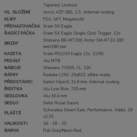
Tapered, Lockout
HL. SLOŽENÍ
Acros AZF-581, 1,5 , Internal routing
KLIKY
FSA, 34T, Megatooth
PŘEHAZOVAČKA
Sram SX Eagle
ŘADÍCÍ PÁČKA
Sram SX Eagle Single Click Trigger, 12s
Shimano BR-MT200, Rotor SM-RT10 180
BRZDY
mm/180 mm
KAZETA
Sram PG1210 Eagle 12s, 11/50
PEDÁLY
Alu MTB
NÁBOJE
Shimano TX505, CL, 32h
RÁFKY
Radiale L25V, 25x622, eBike ready
PŘEDSTAVEC
Satori Viper0, 31,8 mm, Internal routing
ŘIDÍTKA
Alu Low Rise, 720 mm
SEDLOVKA
Alu 30,4 mm
SEDLO
Selle Royal Sauris
Schwalbe Smart Sam, Performance, Addix, 29
PLÁŠTĚ
x2,35
VALIKOSTI
16 - 18 - 20
BARVA
Flat Grey/Neon Red