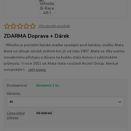
Ohodnotit produkt
ZDARMA Doprava + Dárek
Whistle je prestižní italská značka spadající pod italskou značku Atala,
která se věnuje výrobě jízdních kol již od roku 1907. Atala se díky svému
inovativnímu přístupu a důrazu na kvalitu stala ikonou v cyklistickém
průmyslu. V roce 2011 se Atala stala součástí Accell Group, která je
evropským l...
celý popis
Dostupnost
Skladem 1 ks
Varianta
Cena před
79 900 Kč
slevou