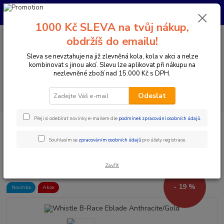
Pro nachystání kola / doplňků na prodejně si prosím zavolejte dopředu.
Děkujeme
1000 Kč SLEVA na tvůj nákup,
0
ks
+420 733 792 733
CZK
obdržíš do emailu!
za
0 Kč
PO-PÁ 10:00-17:00 | SO: 9:00-12:00
Sleva se nevztahuje na již zlevněná kola, kola v akci a nelze
kombinovat s jinou akcí. Slevu lze aplikovat při nákupu na
Menu
nezlevněné zboží nad 15.000 Kč s DPH.
Hledat
Odeslat
Přeji si odebírat novinky e-mailem dle
podmínek zpracování osobních údajů
.
Úvod
Elektrokola
Horská elektrokola
Horská elektrokola s předním
odpružením 29"
Whistle B-Race Eblade Anthracite/Gold
Souhlasím se
zpracováním osobních údajů
pro účely registrace.
Whistle B-Race Eblade
Anthracite/Gold
Zavřít
- 19 %
Novinka
Akce