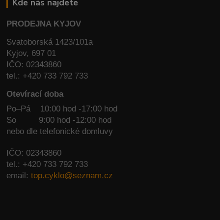
Kde nás najdete
PRODEJNA KYJOV
Svatoborská 1423/101a
Kyjov, 697 01
IČO: 02343860
tel.: +420 733 792 733
Otevírací doba
Po–Pá 10:00 hod -17:00 hod
So
9:00 hod -12:00 hod
nebo dle telefonické domluvy
IČO: 02343860
tel.: +420 733 792 733
email:
top.cyklo@seznam.cz