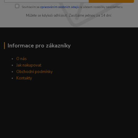
Souhlasím se
zpracováním osobních údajů
za účelem rozesílky newsletteru.
Můžete se kdykoli odhlásit. Zasíláme jednou za 14 dní.
Informace pro zákazníky
O nás
Jak nakupovat
Obchodní podmínky
Kontakty