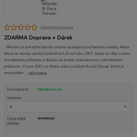
Ohodnotit produkt
ZDARMA Doprava + Dárek
Whistle je prestižní italská značka spadající pod italskou značku Atala,
která se věnuje výrobě jízdních kol již od roku 1907. Atala se díky svému
inovativnímu přístupu a důrazu na kvalitu stala ikonou v cyklistickém
průmyslu. V roce 2011 se Atala stala součástí Accell Group, která je
evropským ...
celý popis
Dostupnost
Skladem 1 ks
Varianta
Cena před
94 990 Kč
slevou