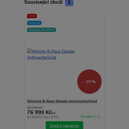
Související zboží
1
Akce
Novinka
Doprava ZDARMA
- 19 %
Whistle B-Race Eblade Anthracite/Gold
94 990 Kč
76 990 Kč
/
ks
Skladem 2 ks
63 628 Kč
bez DPH
Zvolit variantu