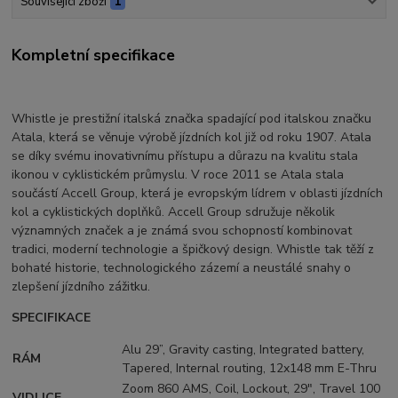
Související zboží
1
Kompletní specifikace
Whistle je prestižní italská značka spadající pod italskou značku
Atala, která se věnuje výrobě jízdních kol již od roku 1907. Atala
se díky svému inovativnímu přístupu a důrazu na kvalitu stala
ikonou v cyklistickém průmyslu. V roce 2011 se Atala stala
součástí Accell Group, která je evropským lídrem v oblasti jízdních
kol a cyklistických doplňků. Accell Group sdružuje několik
významných značek a je známá svou schopností kombinovat
tradici, moderní technologie a špičkový design. Whistle tak těží z
bohaté historie, technologického zázemí a neustálé snahy o
zlepšení jízdního zážitku.
SPECIFIKACE
Alu 29”, Gravity casting, Integrated battery,
RÁM
Tapered, Internal routing, 12x148 mm E-Thru
Zoom 860 AMS, Coil, Lockout, 29", Travel 100
VIDLICE