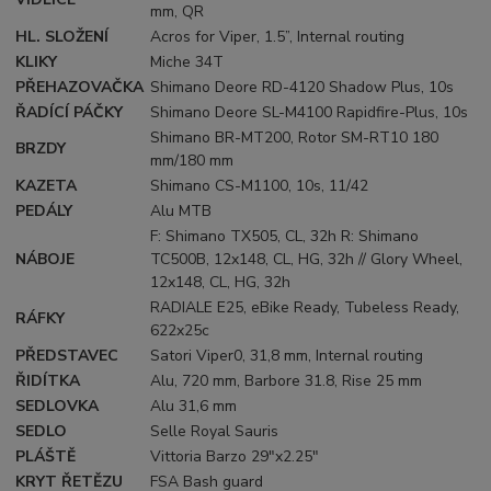
mm, QR
HL. SLOŽENÍ
Acros for Viper, 1.5”, Internal routing
KLIKY
Miche 34T
PŘEHAZOVAČKA
Shimano Deore RD-4120 Shadow Plus, 10s
ŘADÍCÍ PÁČKY
Shimano Deore SL-M4100 Rapidfire-Plus, 10s
Shimano BR-MT200, Rotor SM-RT10 180
BRZDY
mm/180 mm
KAZETA
Shimano CS-M1100, 10s, 11/42
PEDÁLY
Alu MTB
F: Shimano TX505, CL, 32h R: Shimano
NÁBOJE
TC500B, 12x148, CL, HG, 32h // Glory Wheel,
12x148, CL, HG, 32h
RADIALE E25, eBike Ready, Tubeless Ready,
RÁFKY
622x25c
PŘEDSTAVEC
Satori Viper0, 31,8 mm, Internal routing
ŘIDÍTKA
Alu, 720 mm, Barbore 31.8, Rise 25 mm
SEDLOVKA
Alu 31,6 mm
SEDLO
Selle Royal Sauris
PLÁŠTĚ
Vittoria Barzo 29"x2.25"
KRYT ŘETĚZU
FSA Bash guard