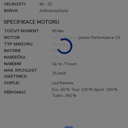
VELIKOSTI
46 - 52
BARVA
Anthracite/Gold
SPECIFIKACE MOTORU
TOČIVÝ MOMENT
85 Nm
MOTOR
Bosch Smart System Performance CX
TYP SENZORU
Torque
BATERIE
500
NABÍJEČKA
4 A
NABÍJENÍ
Up to 7 hours
MAX. RYCHLOST
25 km/h
ASISTENCE
DISPLEJ
Led Remote
Eco: 60 % Tour: 140 % Sport: 240 %
PŘÍPOMOC
Turbo: 340 %