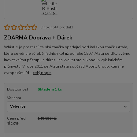
Ohodnotit produkt
ZDARMA Doprava + Dárek
Whistle je prestižní italská značka spadající pod italskou značku Atala,
která se věnuje výrobě jízdních kol již od roku 1907. Atala se díky svému
inovativnímu přístupu a důrazu na kvalitu stala ikonou v cyklistickém
průmyslu. V roce 2011 se Atala stala součástí Accell Group, která je
evropským líd...
celý popis
Dostupnost
Skladem 1 ks
Varianta
Cena před
140 690 Kč
slevou