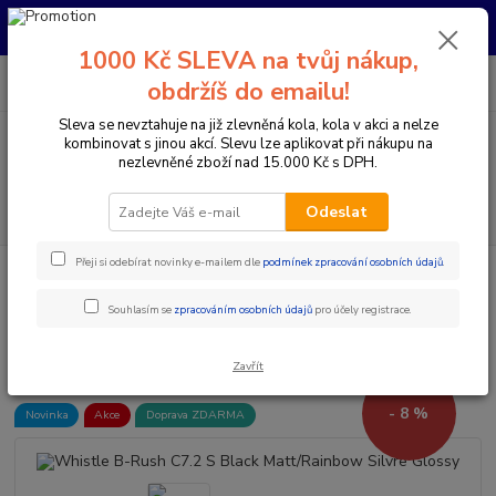
Pro nachystání kola / doplňků na prodejně si prosím zavolejte dopředu.
Děkujeme
1000 Kč SLEVA na tvůj nákup,
0
ks
+420 733 792 733
CZK
obdržíš do emailu!
za
0 Kč
PO-PÁ 10:00-17:00 | SO: 9:00-12:00
Sleva se nevztahuje na již zlevněná kola, kola v akci a nelze
kombinovat s jinou akcí. Slevu lze aplikovat při nákupu na
Menu
nezlevněné zboží nad 15.000 Kč s DPH.
Hledat
Odeslat
Přeji si odebírat novinky e-mailem dle
podmínek zpracování osobních údajů
.
Úvod
Elektrokola
Horská elektrokola
Celoodpružená elektrokola 29"
Whistle B-Rush C7.2 S Black Matt/Rainbow Silvre Glossy
Souhlasím se
zpracováním osobních údajů
pro účely registrace.
Whistle B-Rush C7.2 S Black
Matt/Rainbow Silvre Glossy
Zavřít
- 8 %
Novinka
Akce
Doprava ZDARMA