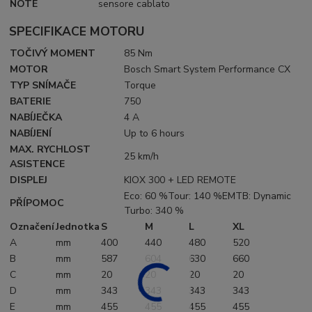
NOTE
sensore cablato
SPECIFIKACE MOTORU
TOČIVÝ MOMENT
85 Nm
MOTOR
Bosch Smart System Performance CX
TYP SNÍMAČE
Torque
BATERIE
750
NABÍJEČKA
4 A
NABÍJENÍ
Up to 6 hours
MAX. RYCHLOST
25 km/h
ASISTENCE
DISPLEJ
KIOX 300 + LED REMOTE
Eco: 60 %Tour: 140 %EMTB: Dynamic
PŘÍPOMOC
Turbo: 340 %
Označení
Jednotka
S
M
L
XL
A
mm
400
440
480
520
B
mm
587
604
630
660
C
mm
20
20
20
20
D
mm
343
343
343
343
E
mm
455
455
455
455