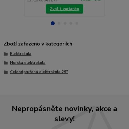
53 719 Kč
bez DPH
107 430 Kč
b
Zvolit variantu
Zboží zařazeno v kategoriích
Elektrokola
Horská elektrokola
Celoodpružená elektrokola 29"
Nepropásněte novinky, akce a
slevy!