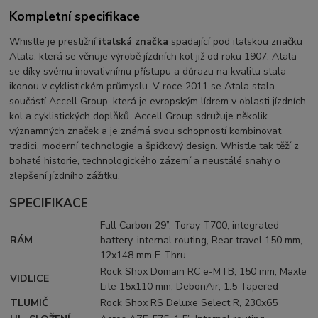
Kompletní specifikace
Whistle je prestižní
italská značka
spadající pod italskou značku
Atala, která se věnuje výrobě jízdních kol již od roku 1907. Atala
se díky svému inovativnímu přístupu a důrazu na kvalitu stala
ikonou v cyklistickém průmyslu. V roce 2011 se Atala stala
součástí Accell Group, která je evropským lídrem v oblasti jízdních
kol a cyklistických doplňků. Accell Group sdružuje několik
významných značek a je známá svou schopností kombinovat
tradici, moderní technologie a špičkový design. Whistle tak těží z
bohaté historie, technologického zázemí a neustálé snahy o
zlepšení jízdního zážitku.
SPECIFIKACE
Full Carbon 29”, Toray T700, integrated
RÁM
battery, internal routing, Rear travel 150 mm,
12x148 mm E-Thru
Rock Shox Domain RC e-MTB, 150 mm, Maxle
VIDLICE
Lite 15x110 mm, DebonAir, 1.5 Tapered
TLUMIČ
Rock Shox RS Deluxe Select R, 230x65