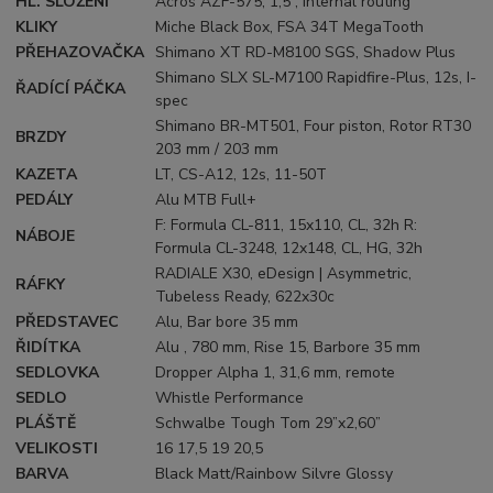
HL. SLOŽENÍ
Acros AZF-575, 1,5”, Internal routing
KLIKY
Miche Black Box, FSA 34T MegaTooth
PŘEHAZOVAČKA
Shimano XT RD-M8100 SGS, Shadow Plus
Shimano SLX SL-M7100 Rapidfire-Plus, 12s, I-
ŘADÍCÍ PÁČKA
spec
Shimano BR-MT501, Four piston, Rotor RT30
BRZDY
203 mm / 203 mm
KAZETA
LT, CS-A12, 12s, 11-50T
PEDÁLY
Alu MTB Full+
F: Formula CL-811, 15x110, CL, 32h R:
NÁBOJE
Formula CL-3248, 12x148, CL, HG, 32h
RADIALE X30, eDesign | Asymmetric,
RÁFKY
Tubeless Ready, 622x30c
PŘEDSTAVEC
Alu, Bar bore 35 mm
ŘIDÍTKA
Alu , 780 mm, Rise 15, Barbore 35 mm
SEDLOVKA
Dropper Alpha 1, 31,6 mm, remote
SEDLO
Whistle Performance
PLÁŠTĚ
Schwalbe Tough Tom 29”x2,60”
VELIKOSTI
16 17,5 19 20,5
BARVA
Black Matt/Rainbow Silvre Glossy