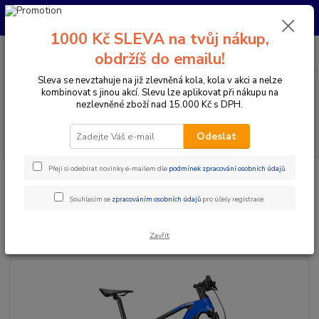
Pro nachystání kola / doplňků na prodejně si prosím zavolejte dopředu.
Děkujeme
1000 Kč SLEVA na tvůj nákup,
0
ks
+420 733 792 733
CZK
obdržíš do emailu!
za
0 Kč
PO-PÁ 10:00-17:00 | SO: 9:00-12:00
Sleva se nevztahuje na již zlevněná kola, kola v akci a nelze
kombinovat s jinou akcí. Slevu lze aplikovat při nákupu na
Menu
nezlevněné zboží nad 15.000 Kč s DPH.
Hledat
Odeslat
Přeji si odebírat novinky e-mailem dle
podmínek zpracování osobních údajů
.
Úvod
Elektrokola
Horská elektrokola
Horská elektrokola s předním
odpružením 29"
Whistle O-Race C7.4 Carbon/Blue
Souhlasím se
zpracováním osobních údajů
pro účely registrace.
Whistle O-Race C7.4 Carbon/Blue
Zavřít
Novinka
Akce