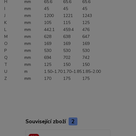
H
mm
65.6
65.6
65.6
I
mm
45
45
45
J
mm
1200
1221
1243
K
mm
105
115
125
L
mm
442.1
459.4
476
M
mm
628
638
647
O
mm
169
169
169
P
mm
530
530
530
Q
mm
694
702
742
T
mm
125
150
150
U
m
1.50–1.70
1.70–1.85
1.85–2.00
Z
mm
170
175
175
Související zboží
2
Akce
Akce