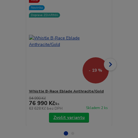
Novinka
Novinka
Doprava ZDARMA
Doprava ZD
- 19 %
Whistle B-Race Eblade Anthracite/Gold
Whistle O-R
94 990 Kč
79 900 Kč
76 990 Kč
69 900 
/
ks
Skladem 2 ks
63 628 Kč
bez DPH
57 769 Kč
be
Zvolit variantu