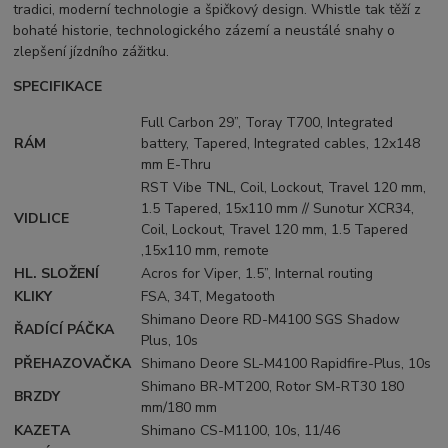
tradici, moderní technologie a špičkový design. Whistle tak těží z
bohaté historie, technologického zázemí a neustálé snahy o
zlepšení jízdního zážitku.
SPECIFIKACE
Full Carbon 29”, Toray T700, Integrated
RÁM
battery, Tapered, Integrated cables, 12x148
mm E-Thru
RST Vibe TNL, Coil, Lockout, Travel 120 mm,
1.5 Tapered, 15x110 mm // Sunotur XCR34,
VIDLICE
Coil, Lockout, Travel 120 mm, 1.5 Tapered
,15x110 mm, remote
HL. SLOŽENÍ
Acros for Viper, 1.5”, Internal routing
KLIKY
FSA, 34T, Megatooth
Shimano Deore RD-M4100 SGS Shadow
ŘADÍCÍ PÁČKA
Plus, 10s
PŘEHAZOVAČKA
Shimano Deore SL-M4100 Rapidfire-Plus, 10s
Shimano BR-MT200, Rotor SM-RT30 180
BRZDY
mm/180 mm
KAZETA
Shimano CS-M1100, 10s, 11/46