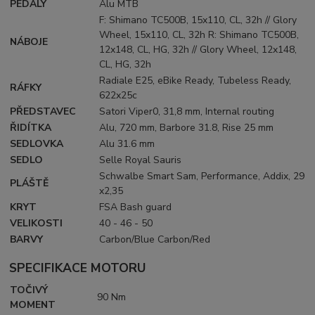
PEDÁLY
Alu MTB
F: Shimano TC500B, 15x110, CL, 32h // Glory
Wheel, 15x110, CL, 32h R: Shimano TC500B,
NÁBOJE
12x148, CL, HG, 32h // Glory Wheel, 12x148,
CL, HG, 32h
Radiale E25, eBike Ready, Tubeless Ready,
RÁFKY
622x25c
PŘEDSTAVEC
Satori Viper0, 31,8 mm, Internal routing
ŘIDÍTKA
Alu, 720 mm, Barbore 31.8, Rise 25 mm
SEDLOVKA
Alu 31.6 mm
SEDLO
Selle Royal Sauris
Schwalbe Smart Sam, Performance, Addix, 29
PLÁŠTĚ
x2,35
KRYT
FSA Bash guard
VELIKOSTI
40 - 46 - 50
BARVY
Carbon/Blue Carbon/Red
SPECIFIKACE MOTORU
TOČIVÝ
90 Nm
MOMENT