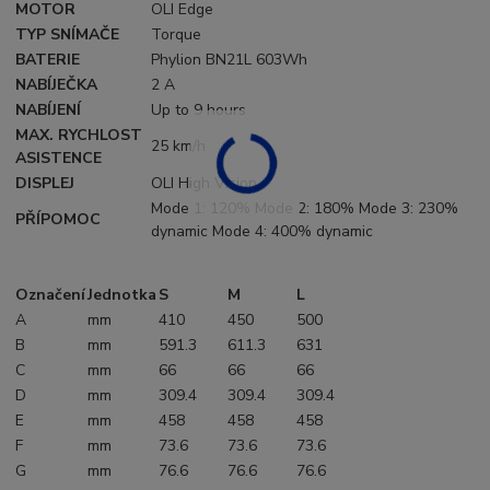
MOTOR
OLI Edge
TYP SNÍMAČE
Torque
BATERIE
Phylion BN21L 603Wh
NABÍJEČKA
2 A
NABÍJENÍ
Up to 9 hours
MAX. RYCHLOST
25 km/h
ASISTENCE
DISPLEJ
OLI High Vision
Mode 1: 120% Mode 2: 180% Mode 3: 230%
PŘÍPOMOC
dynamic Mode 4: 400% dynamic
Označení
Jednotka
S
M
L
A
mm
410
450
500
B
mm
591.3
611.3
631
C
mm
66
66
66
D
mm
309.4
309.4
309.4
E
mm
458
458
458
F
mm
73.6
73.6
73.6
G
mm
76.6
76.6
76.6