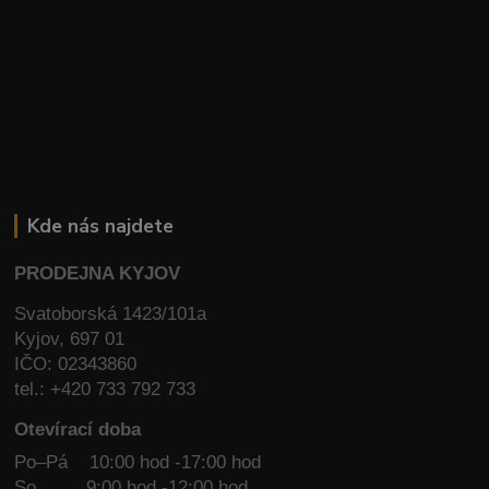
Kde nás najdete
PRODEJNA KYJOV
Svatoborská 1423/101a
Kyjov, 697 01
IČO: 02343860
tel.: +420 733 792 733
Otevírací doba
Po–Pá 10:00 hod -17:00 hod
So
9:00 hod -12:00 hod