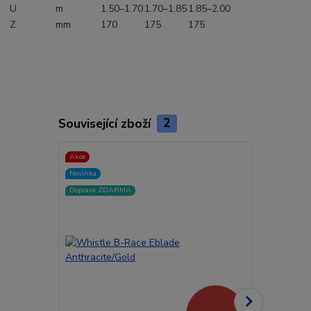
U
m
1.50–1.70
1.70–1.85
1.85–2.00
Z
mm
170
175
175
Související zboží
2
Akce
Akce
Novinka
Novinka
Doprava ZDARMA
Doprava ZD