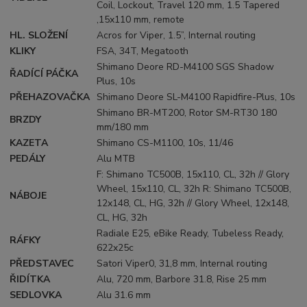
Coil, Lockout, Travel 120 mm, 1.5 Tapered
,15x110 mm, remote
HL. SLOŽENÍ
Acros for Viper, 1.5”, Internal routing
KLIKY
FSA, 34T, Megatooth
Shimano Deore RD-M4100 SGS Shadow
ŘADÍCÍ PÁČKA
Plus, 10s
PŘEHAZOVAČKA
Shimano Deore SL-M4100 Rapidfire-Plus, 10s
Shimano BR-MT200, Rotor SM-RT30 180
BRZDY
mm/180 mm
KAZETA
Shimano CS-M1100, 10s, 11/46
PEDÁLY
Alu MTB
F: Shimano TC500B, 15x110, CL, 32h // Glory
Wheel, 15x110, CL, 32h R: Shimano TC500B,
NÁBOJE
12x148, CL, HG, 32h // Glory Wheel, 12x148,
CL, HG, 32h
Radiale E25, eBike Ready, Tubeless Ready,
RÁFKY
622x25c
PŘEDSTAVEC
Satori Viper0, 31,8 mm, Internal routing
ŘIDÍTKA
Alu, 720 mm, Barbore 31.8, Rise 25 mm
SEDLOVKA
Alu 31.6 mm