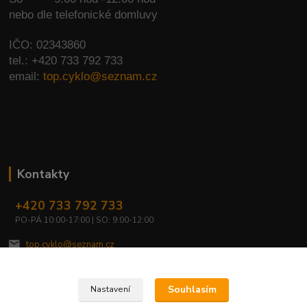
nebo dle telefonické domluvy
IČO: 02343860
tel.: +420 733 792 733
email:
top.cyklo@seznam.cz
Kontakty
+420 733 792 733
PO-PÁ 10:00-17:00 | SO: 9:00-12:00
top.cyklo@seznam.cz
Souhlasím
Nastavení