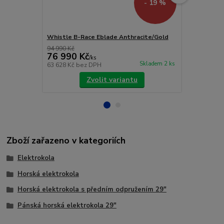
- 19 %
Whistle B-Race Eblade Anthracite/Gold
Whistle O-R
94 990 Kč
79 900 Kč
76 990 Kč
69 900 
/
ks
Skladem 2 ks
63 628 Kč
bez DPH
57 769 Kč
be
Zvolit variantu
Zboží zařazeno v kategoriích
Elektrokola
Horská elektrokola
Horská elektrokola s předním odpružením 29"
Pánská horská elektrokola 29"