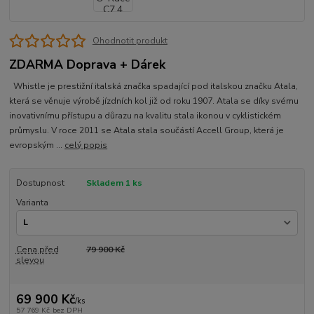
Ohodnotit produkt
ZDARMA Doprava + Dárek
Whistle je prestižní italská značka spadající pod italskou značku Atala,
která se věnuje výrobě jízdních kol již od roku 1907. Atala se díky svému
inovativnímu přístupu a důrazu na kvalitu stala ikonou v cyklistickém
průmyslu. V roce 2011 se Atala stala součástí Accell Group, která je
evropským ...
celý popis
Dostupnost
Skladem 1 ks
Varianta
Cena před
79 900 Kč
slevou
69 900 Kč
/
ks
57 769 Kč
bez DPH