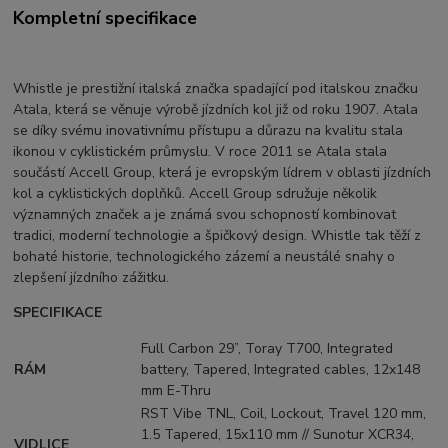
Kompletní specifikace
Whistle je prestižní italská značka spadající pod italskou značku
Atala, která se věnuje výrobě jízdních kol již od roku 1907. Atala
se díky svému inovativnímu přístupu a důrazu na kvalitu stala
ikonou v cyklistickém průmyslu. V roce 2011 se Atala stala
součástí Accell Group, která je evropským lídrem v oblasti jízdních
kol a cyklistických doplňků. Accell Group sdružuje několik
významných značek a je známá svou schopností kombinovat
tradici, moderní technologie a špičkový design. Whistle tak těží z
bohaté historie, technologického zázemí a neustálé snahy o
zlepšení jízdního zážitku.
SPECIFIKACE
Full Carbon 29”, Toray T700, Integrated
RÁM
battery, Tapered, Integrated cables, 12x148
mm E-Thru
RST Vibe TNL, Coil, Lockout, Travel 120 mm,
1.5 Tapered, 15x110 mm // Sunotur XCR34,
VIDLICE