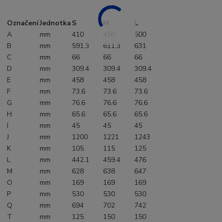
Označení
Jednotka
S
M
L
A
mm
410
450
500
B
mm
591.3
611.3
631
C
mm
66
66
66
D
mm
309.4
309.4
309.4
E
mm
458
458
458
F
mm
73.6
73.6
73.6
G
mm
76.6
76.6
76.6
H
mm
65.6
65.6
65.6
I
mm
45
45
45
J
mm
1200
1221
1243
K
mm
105
115
125
L
mm
442.1
459.4
476
M
mm
628
638
647
O
mm
169
169
169
P
mm
530
530
530
Q
mm
694
702
742
T
mm
125
150
150