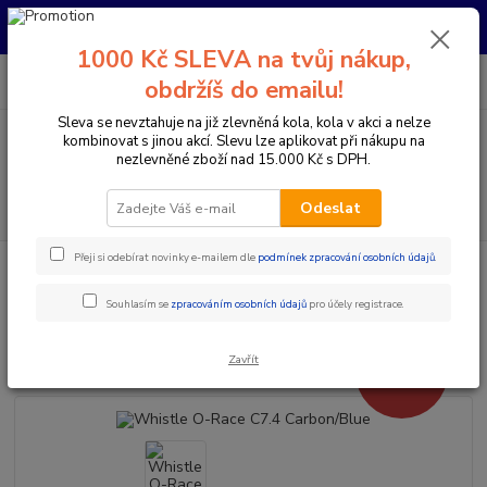
Pro nachystání kola / doplňků na prodejně si prosím zavolejte dopředu.
Děkujeme
1000 Kč SLEVA na tvůj nákup,
0
ks
+420 733 792 733
CZK
obdržíš do emailu!
za
0 Kč
PO-PÁ 10:00-17:00 | SO: 9:00-12:00
Sleva se nevztahuje na již zlevněná kola, kola v akci a nelze
kombinovat s jinou akcí. Slevu lze aplikovat při nákupu na
Menu
nezlevněné zboží nad 15.000 Kč s DPH.
Hledat
Odeslat
Přeji si odebírat novinky e-mailem dle
podmínek zpracování osobních údajů
.
Úvod
Elektrokola
Horská elektrokola
Horská elektrokola s předním
odpružením 29"
Whistle O-Race C7.4 Carbon/Blue
Souhlasím se
zpracováním osobních údajů
pro účely registrace.
Whistle O-Race C7.4 Carbon/Blue
Zavřít
- 13 %
Novinka
Akce