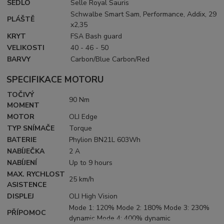
SEDLO
Selle Royal Sauris
Schwalbe Smart Sam, Performance, Addix, 29
PLÁŠTĚ
x2,35
KRYT
FSA Bash guard
VELIKOSTI
40 - 46 - 50
BARVY
Carbon/Blue Carbon/Red
SPECIFIKACE MOTORU
TOČIVÝ
90 Nm
MOMENT
MOTOR
OLI Edge
TYP SNÍMAČE
Torque
BATERIE
Phylion BN21L 603Wh
NABÍJEČKA
2 A
NABÍJENÍ
Up to 9 hours
MAX. RYCHLOST
25 km/h
ASISTENCE
DISPLEJ
OLI High Vision
Mode 1: 120% Mode 2: 180% Mode 3: 230%
PŘÍPOMOC
dynamic Mode 4: 400% dynamic