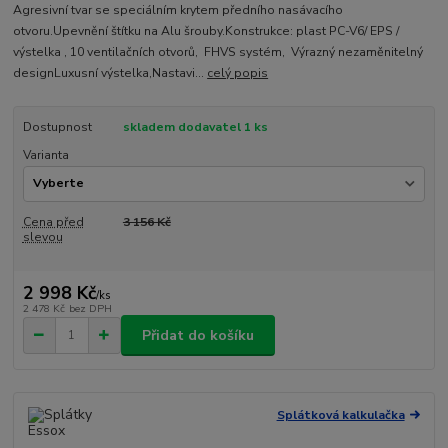
Agresivní tvar se speciálním krytem předního nasávacího
otvoru.Upevnění štítku na Alu šrouby.Konstrukce: plast PC-V6/ EPS /
výstelka , 10 ventilačních otvorů, FHVS systém, Výrazný nezaměnitelný
designLuxusní výstelka,Nastavi...
celý popis
Dostupnost
skladem dodavatel 1 ks
Varianta
Cena před
3 156 Kč
slevou
2 998 Kč
/
ks
2 478 Kč
bez DPH
Přidat do košíku
Splátková kalkulačka