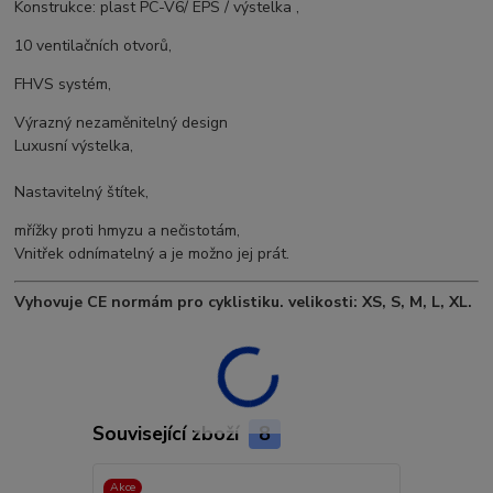
Konstrukce: plast PC-V6/ EPS / výstelka ,
10 ventilačních otvorů,
FHVS systém,
Výrazný nezaměnitelný design
Luxusní výstelka,
Nastavitelný štítek,
mřížky proti hmyzu a nečistotám,
Vnitřek odnímatelný a je možno jej prát.
Vyhovuje CE normám pro cyklistiku. velikosti: XS, S, M, L, XL.
Související zboží
8
Akce
Akce