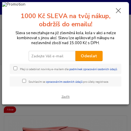
Pro nachystání kola / doplňků na prodejně si prosím zavolejte dopředu.
Děkujeme
1000 Kč SLEVA na tvůj nákup,
0
ks
+420 733 792 733
CZK
obdržíš do emailu!
za
0 Kč
PO-PÁ 10:00-17:00 | SO: 9:00-12:00
Sleva se nevztahuje na již zlevněná kola, kola v akci a nelze
kombinovat s jinou akcí. Slevu lze aplikovat při nákupu na
Menu
nezlevněné zboží nad 15.000 Kč s DPH.
Hledat
Odeslat
Přeji si odebírat novinky e-mailem dle
podmínek zpracování osobních údajů
.
Úvod
Doplňky a helmy
Cyklistické helmy
Integrální helmy
7IDP
- SEVEN (BY ROYAL) HELMA M1 CAMO RED
Souhlasím se
zpracováním osobních údajů
pro účely registrace.
7IDP - SEVEN (BY ROYAL)
HELMA M1 CAMO RED
Zavřít
Akce