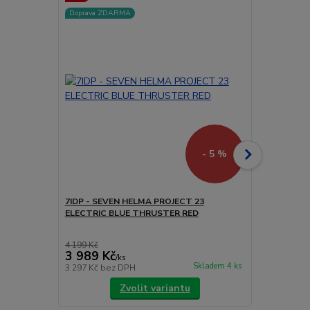
Doprava ZDARMA
- 5 %
7IDP - SEVEN HELMA PROJECT 23
7IDP - SEV
ELECTRIC BLUE THRUSTER RED
THRUSTER 
4 199 Kč
3 156 Kč
3 989 Kč
2 998 Kč
/
ks
Skladem 4 ks
3 297 Kč
bez DPH
2 478 Kč
bez
Zvolit variantu