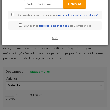
Odeslat
Přeji si odebírat novinky e-mailem dle
podmínek zpracování osobních údajů
.
Ohodnotit produkt
Souhlasím se
zpracováním osobních údajů
pro účely registrace.
Dětská helma
Upevnění štítku na Alu šrouby.Konstrukce: plast PC-V6/ EPS / výstelka , 10
Zavřít
ventilačních otvorů, FHVS systém, Výrazný nezaměnitelný
designLuxusní výstelka,Nastavitelný štítek, mřížky proti hmyzu a
nečistotám,Vnitřek odnímatelný a je možno jej prát. Vyhovuje CE normám
pro cyklistiku. Velikost vychá...
celý popis
Dostupnost
Skladem 1 ks
Varianta
Cena před
3 156 Kč
slevou