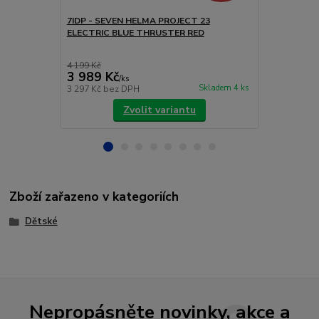
7IDP - SEVEN HELMA PROJECT 23
7IDP - SEV
ELECTRIC BLUE THRUSTER RED
THRUSTER 
4 199 Kč
3 156 Kč
3 989 Kč
2 998 Kč
/
ks
Skladem 4 ks
3 297 Kč
bez DPH
2 478 Kč
bez
Zvolit variantu
Zboží zařazeno v kategoriích
Dětské
Nepropásněte novinky, akce a