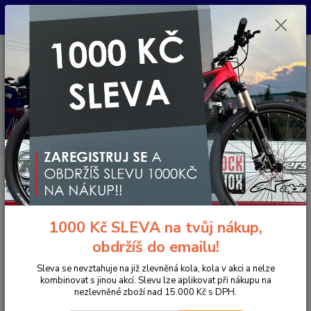
Pro nachystání kola / doplňků na prodejně si prosím zavolejte dopředu.
Děkujeme
0
ks
+420 733 792 733
CZK
za
0 Kč
PO-PÁ 10:00-17:00 | SO: 9:00-12:00
Menu
Hledat
Úvod
Doplňky a helmy
Cyklistické helmy
Integrální helmy
Dětské
7IDP - SEVEN HELMA M1 DĚTSKÁ ACID YELLOW BLACK
7IDP - SEVEN HELMA M1
1000 Kč SLEVA na tvůj nákup,
DĚTSKÁ ACID YELLOW BLACK
obdržíš do emailu!
- 5 %
Akce
Sleva se nevztahuje na již zlevněná kola, kola v akci a nelze
kombinovat s jinou akcí. Slevu lze aplikovat při nákupu na
nezlevněné zboží nad 15.000 Kč s DPH.