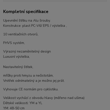
Kompletní specifikace
Upevnění štítku na Alu šrouby.
Konstrukce: plast PC-V6/ EPS / výstelka ,
10 ventilačních otvorů,
FHVS systém,
Výrazný nezaměnitelný design
Luxusní výstelka,
Nastavitelný štítek,
mřížky proti hmyzu a nečistotám,
Vnitřek odnímatelný a je možno jej prát.
Vyhovuje CE normám pro cyklistiku.
Velikost vychází z obvodu hlavy (měřeno nad ušima)
Dětské velikosti: YM a YL
YM: 48-50 cm