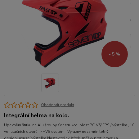
- 5 %
Ohodnotit produkt
Integrální helma na kolo.
Upevnění štítku na Alu šrouby.Konstrukce: plast PC-V6/ EPS / výstelka , 10
ventilačních otvorů, FHVS systém, Výrazný nezaměnitelný
designLuxusní výstelka,Nastavitelný štítek, mřížky proti hmyzu a