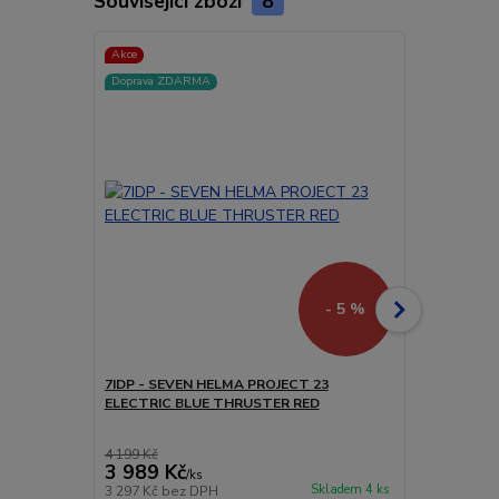
Související zboží
8
Akce
Akce
Doprava ZDARMA
- 5 %
7IDP - SEVEN HELMA PROJECT 23
7IDP - SEV
ELECTRIC BLUE THRUSTER RED
THRUSTER 
4 199 Kč
3 156 Kč
3 989 Kč
2 998 Kč
/
ks
Skladem 4 ks
3 297 Kč
bez DPH
2 478 Kč
bez