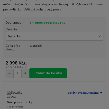
nečistotám,Vnitřek odnímatelný a je možno jej prát. Vyhovuje CE normám
pro cyklistiku. Velikost vychá...
celý popis
Dostupnost
skladem dodavatel 3 ks
Varianta
Cena před
3 156 Kč
slevou
2 998 Kč
/
ks
2 478 Kč
bez DPH
Přidat do košíku
Splátková kalkulačka
Nákup na splátky
Více informací