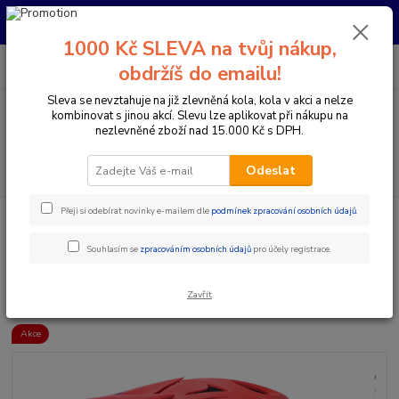
Pro nachystání kola / doplňků na prodejně si prosím zavolejte dopředu.
Děkujeme
1000 Kč SLEVA na tvůj nákup,
0
ks
+420 733 792 733
CZK
obdržíš do emailu!
za
0 Kč
PO-PÁ 10:00-17:00 | SO: 9:00-12:00
Sleva se nevztahuje na již zlevněná kola, kola v akci a nelze
kombinovat s jinou akcí. Slevu lze aplikovat při nákupu na
Menu
nezlevněné zboží nad 15.000 Kč s DPH.
Hledat
Odeslat
Přeji si odebírat novinky e-mailem dle
podmínek zpracování osobních údajů
.
Úvod
Doplňky a helmy
Cyklistické helmy
Integrální helmy
7IDP
- SEVEN HELMA M1 THRUSTER RED BLACK
Souhlasím se
zpracováním osobních údajů
pro účely registrace.
7IDP - SEVEN HELMA M1
THRUSTER RED BLACK
Zavřít
Akce