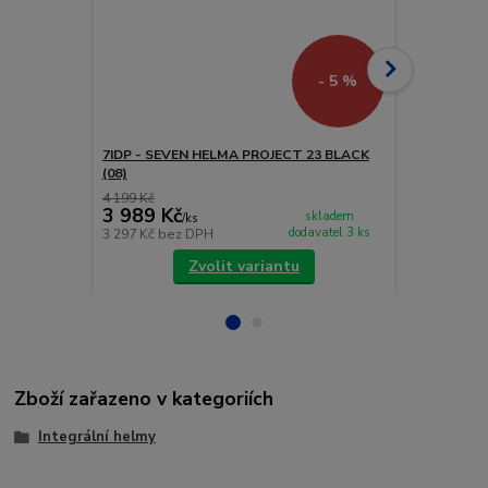
- 5 %
7IDP - SEVEN HELMA PROJECT 23 BLACK
7IDP - SEV
(08)
CAMO (06)
4 199 Kč
4 199 Kč
3 989 Kč
3 989 Kč
skladem
/
ks
dodavatel 3 ks
3 297 Kč
bez DPH
3 297 Kč
bez
Zvolit variantu
Zboží zařazeno v kategoriích
Integrální helmy