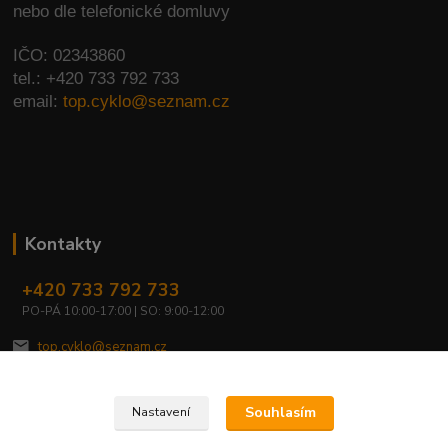
nebo dle telefonické domluvy
IČO: 02343860
tel.: +420 733 792 733
email:
top.cyklo@seznam.cz
Kontakty
+420 733 792 733
PO-PÁ 10:00-17:00 | SO: 9:00-12:00
top.cyklo@seznam.cz
Souhlasím
Nastavení