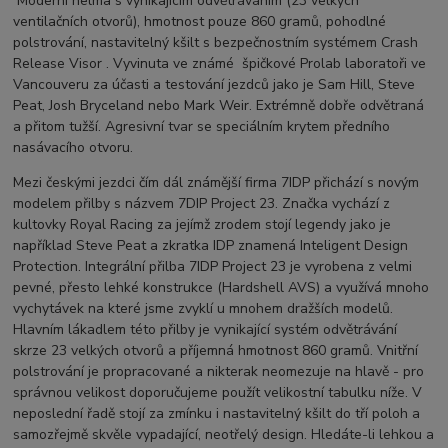
Moderní helma s vynikajícím odvětráváním (23 velkých
ventilačních otvorů), hmotnost pouze 860 gramů, pohodlné
polstrování, nastavitelný kšilt s bezpečnostním systémem Crash
Release Visor . Vyvinuta ve známé špičkové Prolab laboratoři ve
Vancouveru za účasti a testování jezdců jako je Sam Hill, Steve
Peat, Josh Bryceland nebo Mark Weir. Extrémně dobře odvětraná
a přitom tužší. Agresivní tvar se speciálním krytem předního
nasávacího otvoru.
Mezi českými jezdci čím dál známější firma 7IDP přichází s novým
modelem přilby s názvem 7DIP Project 23. Značka vychází z
kultovky Royal Racing za jejímž zrodem stojí legendy jako je
například Steve Peat a zkratka IDP znamená Inteligent Design
Protection. Integrální přilba 7IDP Project 23 je vyrobena z velmi
pevné, přesto lehké konstrukce (Hardshell AVS) a využívá mnoho
vychytávek na které jsme zvyklí u mnohem dražších modelů.
Hlavním lákadlem této přilby je vynikající systém odvětrávání
skrze 23 velkých otvorů a příjemná hmotnost 860 gramů. Vnitřní
polstrování je propracované a nikterak neomezuje na hlavě - pro
správnou velikost doporučujeme použít velikostní tabulku níže. V
neposlední řadě stojí za zmínku i nastavitelný kšilt do tří poloh a
samozřejmě skvěle vypadající, neotřelý design. Hledáte-li lehkou a