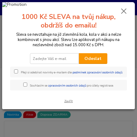
Pro nachystání kola / doplňků na prodejně si prosím zavolejte dopředu.
Děkujeme
1000 Kč SLEVA na tvůj nákup,
0
ks
+420 733 792 733
CZK
obdržíš do emailu!
za
0 Kč
PO-PÁ 10:00-17:00 | SO: 9:00-12:00
Sleva se nevztahuje na již zlevněná kola, kola v akci a nelze
kombinovat s jinou akcí. Slevu lze aplikovat při nákupu na
Menu
nezlevněné zboží nad 15.000 Kč s DPH.
Hledat
Odeslat
Přeji si odebírat novinky e-mailem dle
podmínek zpracování osobních údajů
.
Úvod
Doplňky a helmy
Cyklistické helmy
Integrální helmy
7IDP
- SEVEN HELMA PROJECT 23 ARMY CAMO (06)
Souhlasím se
zpracováním osobních údajů
pro účely registrace.
7IDP - SEVEN HELMA PROJECT
23 ARMY CAMO (06)
Zavřít
Novinka
Akce
Doprava ZDARMA