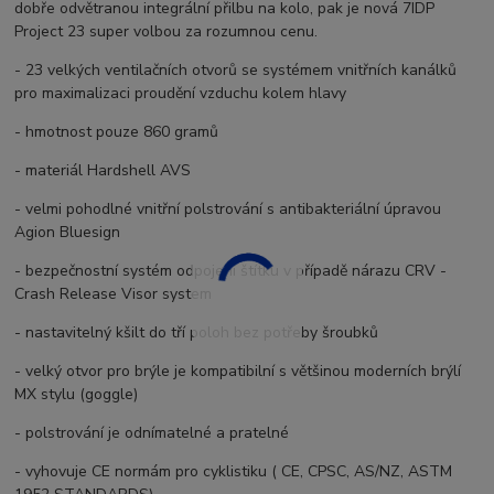
dobře odvětranou integrální přilbu na kolo, pak je nová 7IDP
Project 23 super volbou za rozumnou cenu.
- 23 velkých ventilačních otvorů se systémem vnitřních kanálků
pro maximalizaci proudění vzduchu kolem hlavy
- hmotnost pouze 860 gramů
- materiál Hardshell AVS
- velmi pohodlné vnitřní polstrování s antibakteriální úpravou
Agion Bluesign
- bezpečnostní systém odpojení štítku v případě nárazu CRV -
Crash Release Visor system
- nastavitelný kšilt do tří poloh bez potřeby šroubků
- velký otvor pro brýle je kompatibilní s většinou moderních brýlí
MX stylu (goggle)
- polstrování je odnímatelné a pratelné
- vyhovuje CE normám pro cyklistiku ( CE, CPSC, AS/NZ, ASTM