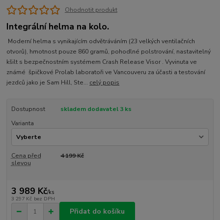
Ohodnotit produkt
Integrální helma na kolo.
Moderní helma s vynikajícím odvětráváním (23 velkých ventilačních
otvorů), hmotnost pouze 860 gramů, pohodlné polstrování, nastavitelný
kšilt s bezpečnostním systémem Crash Release Visor . Vyvinuta ve
známé špičkové Prolab laboratoři ve Vancouveru za účasti a testování
jezdců jako je Sam Hill, Ste...
celý popis
Dostupnost
skladem dodavatel 3 ks
Varianta
Cena před
4 199 Kč
slevou
3 989 Kč
/
ks
3 297 Kč
bez DPH
Přidat do košíku