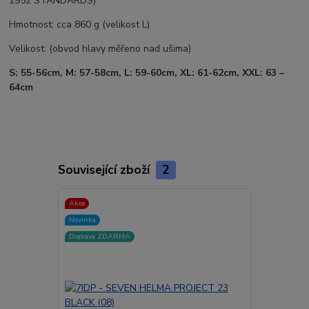
1952 STANDARDS)
Hmotnost: cca 860 g (velikost L)
Velikost: (obvod hlavy měřeno nad ušima)
S: 55-56cm, M: 57-58cm, L: 59-60cm, XL: 61-62cm, XXL: 63 –
64cm
Související zboží
2
Akce
Akce
Novinka
Novinka
Doprava ZDARMA
Doprava ZD