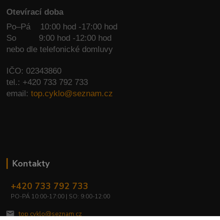
Otevírací doba
Po–Pá 10:00 hod -17:00 hod
So
9:00 hod -12:00 hod
nebo dle telefonické domluvy
IČO: 02343860
tel.: +420 733 792 733
email:
top.cyklo@seznam.cz
Kontakty
+420 733 792 733
PO-PÁ 10:00-17:00 | SO: 9:00-12:00
top.cyklo@seznam.cz