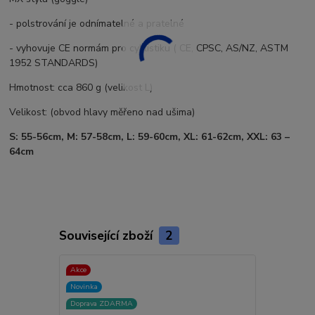
- polstrování je odnímatelné a pratelné
- vyhovuje CE normám pro cyklistiku ( CE, CPSC, AS/NZ, ASTM
1952 STANDARDS)
Hmotnost: cca 860 g (velikost L)
Velikost: (obvod hlavy měřeno nad ušima)
S: 55-56cm, M: 57-58cm, L: 59-60cm, XL: 61-62cm, XXL: 63 –
64cm
Související zboží
2
Akce
Akce
Novinka
Novinka
Doprava ZDARMA
Doprava ZD