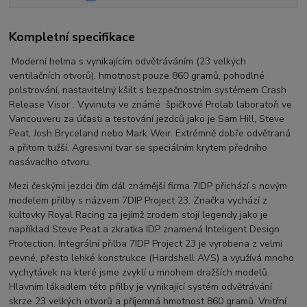
Kompletní specifikace
Moderní helma s vynikajícím odvětráváním (23 velkých
ventilačních otvorů), hmotnost pouze 860 gramů, pohodlné
polstrování, nastavitelný kšilt s bezpečnostním systémem Crash
Release Visor . Vyvinuta ve známé špičkové Prolab laboratoři ve
Vancouveru za účasti a testování jezdců jako je Sam Hill, Steve
Peat, Josh Bryceland nebo Mark Weir. Extrémně dobře odvětraná
a přitom tužší. Agresivní tvar se speciálním krytem předního
nasávacího otvoru.
Mezi českými jezdci čím dál známější firma 7IDP přichází s novým
modelem přilby s názvem 7DIP Project 23. Značka vychází z
kultovky Royal Racing za jejímž zrodem stojí legendy jako je
například Steve Peat a zkratka IDP znamená Inteligent Design
Protection. Integrální přilba 7IDP Project 23 je vyrobena z velmi
pevné, přesto lehké konstrukce (Hardshell AVS) a využívá mnoho
vychytávek na které jsme zvyklí u mnohem dražších modelů.
Hlavním lákadlem této přilby je vynikající systém odvětrávání
skrze 23 velkých otvorů a příjemná hmotnost 860 gramů. Vnitřní