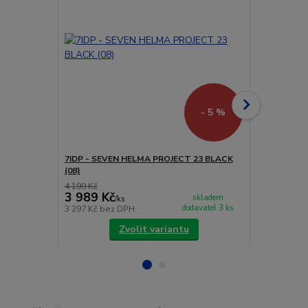
- 5 %
7IDP - SEVEN HELMA PROJECT 23 BLACK
7IDP - SEV
(08)
CAMO (06)
4 199 Kč
4 199 Kč
3 989 Kč
3 989 Kč
skladem
/
ks
dodavatel 3 ks
3 297 Kč
bez DPH
3 297 Kč
bez
Zvolit variantu