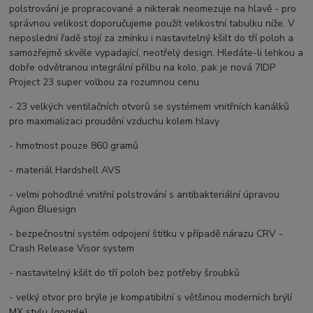
polstrování je propracované a nikterak neomezuje na hlavě - pro
správnou velikost doporučujeme použít velikostní tabulku níže. V
neposlední řadě stojí za zmínku i nastavitelný kšilt do tří poloh a
samozřejmě skvěle vypadající, neotřelý design. Hledáte-li lehkou a
dobře odvětranou integrální přilbu na kolo, pak je nová 7IDP
Project 23 super volbou za rozumnou cenu.
- 23 velkých ventilačních otvorů se systémem vnitřních kanálků
pro maximalizaci proudění vzduchu kolem hlavy
- hmotnost pouze 860 gramů
- materiál Hardshell AVS
- velmi pohodlné vnitřní polstrování s antibakteriální úpravou
Agion Bluesign
- bezpečnostní systém odpojení štítku v případě nárazu CRV -
Crash Release Visor system
- nastavitelný kšilt do tří poloh bez potřeby šroubků
- velký otvor pro brýle je kompatibilní s většinou moderních brýlí
MX stylu (goggle)