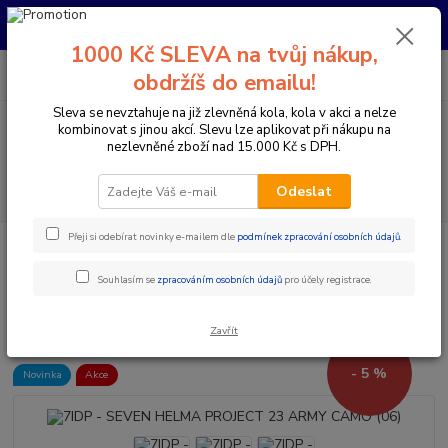
Pro nachystání kola / doplňků na prodejně si prosím zavolejte dopředu.
Děkujeme
1000 Kč SLEVA na tvůj nákup,
0
ks
+420 733 792 733
CZK
obdržíš do emailu!
za
0 Kč
PO-PÁ 10:00-17:00 | SO: 9:00-12:00
Sleva se nevztahuje na již zlevněná kola, kola v akci a nelze
kombinovat s jinou akcí. Slevu lze aplikovat při nákupu na
Menu
nezlevněné zboží nad 15.000 Kč s DPH.
Hledat
Odeslat
Přeji si odebírat novinky e-mailem dle
podmínek zpracování osobních údajů
.
Úvod
Doplňky a helmy
Cyklistické helmy
Integrální helmy
7IDP
- SEVEN HELMA PROJECT 23 ARMY CAMO (06)
Souhlasím se
zpracováním osobních údajů
pro účely registrace.
7IDP - SEVEN HELMA PROJECT
23 ARMY CAMO (06)
Zavřít
- 5 %
Novinka
Akce