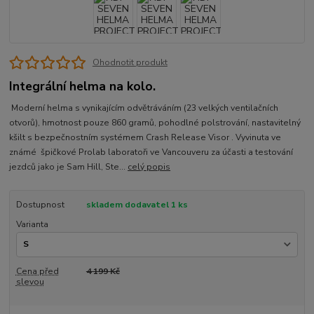
Ohodnotit produkt
Integrální helma na kolo.
Moderní helma s vynikajícím odvětráváním (23 velkých ventilačních
otvorů), hmotnost pouze 860 gramů, pohodlné polstrování, nastavitelný
kšilt s bezpečnostním systémem Crash Release Visor . Vyvinuta ve
známé špičkové Prolab laboratoři ve Vancouveru za účasti a testování
jezdců jako je Sam Hill, Ste...
celý popis
Dostupnost
skladem dodavatel 1 ks
Varianta
Cena před
4 199 Kč
slevou