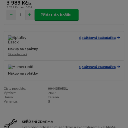
3 989 Kč
/
ks
3 297 Kč
bez DPH
Přidat do košíku
Splátková kalkulačka
Nákup na splátky
Více informací
Splátková kalkulačka
Nákup na splátky
Číslo produktu:
0044350531
Výrobce:
7IDP
Barva:
zelená
Varianta:
S
SEŘÍZENÍ ZDARMA
Kolo před odesláním seřídíme a zkontolujeme ZDARMA