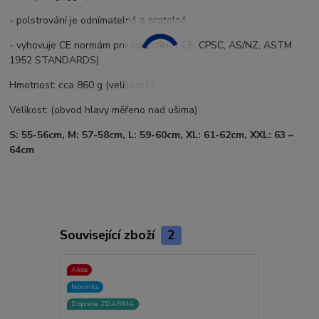
- polstrování je odnímatelné a pratelné
- vyhovuje CE normám pro cyklistiku ( CE, CPSC, AS/NZ, ASTM
1952 STANDARDS)
Hmotnost: cca 860 g (velikost L)
Velikost: (obvod hlavy měřeno nad ušima)
S: 55-56cm, M: 57-58cm, L: 59-60cm, XL: 61-62cm, XXL: 63 –
64cm
Související zboží
2
Akce
Akce
Novinka
Novinka
Doprava ZDARMA
Doprava ZD