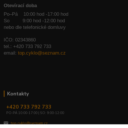
Otevírací doba
Po–Pá 10:00 hod -17:00 hod
So
9:00 hod -12:00 hod
nebo dle telefonické domluvy
IČO: 02343860
tel.: +420 733 792 733
email:
top.cyklo@seznam.cz
Kontakty
+420 733 792 733
PO-PÁ 10:00-17:00 | SO: 9:00-12:00
top.cyklo@seznam.cz