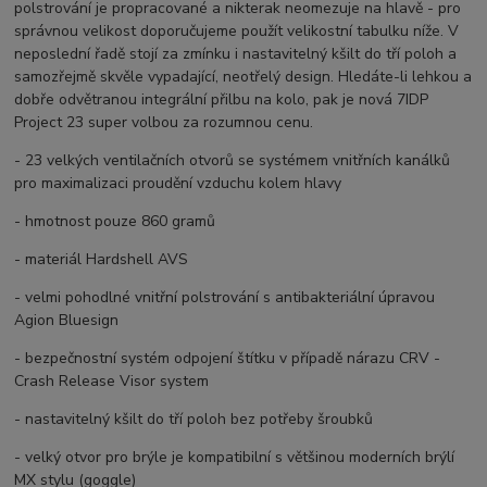
polstrování je propracované a nikterak neomezuje na hlavě - pro
správnou velikost doporučujeme použít velikostní tabulku níže. V
neposlední řadě stojí za zmínku i nastavitelný kšilt do tří poloh a
samozřejmě skvěle vypadající, neotřelý design. Hledáte-li lehkou a
dobře odvětranou integrální přilbu na kolo, pak je nová 7IDP
Project 23 super volbou za rozumnou cenu.
- 23 velkých ventilačních otvorů se systémem vnitřních kanálků
pro maximalizaci proudění vzduchu kolem hlavy
- hmotnost pouze 860 gramů
- materiál Hardshell AVS
- velmi pohodlné vnitřní polstrování s antibakteriální úpravou
Agion Bluesign
- bezpečnostní systém odpojení štítku v případě nárazu CRV -
Crash Release Visor system
- nastavitelný kšilt do tří poloh bez potřeby šroubků
- velký otvor pro brýle je kompatibilní s většinou moderních brýlí
MX stylu (goggle)