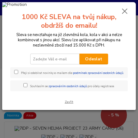
Pro nachystání kola / doplňků na prodejně si prosím zavolejte dopředu.
Děkujeme
1000 Kč SLEVA na tvůj nákup,
0
ks
+420 733 792 733
CZK
obdržíš do emailu!
za
0 Kč
PO-PÁ 10:00-17:00 | SO: 9:00-12:00
Sleva se nevztahuje na již zlevněná kola, kola v akci a nelze
kombinovat s jinou akcí. Slevu lze aplikovat při nákupu na
Menu
nezlevněné zboží nad 15.000 Kč s DPH.
Hledat
Odeslat
Přeji si odebírat novinky e-mailem dle
podmínek zpracování osobních údajů
.
Úvod
Doplňky a helmy
Cyklistické helmy
Integrální helmy
7IDP
- SEVEN HELMA PROJECT 23 ARMY CAMO (06)
Souhlasím se
zpracováním osobních údajů
pro účely registrace.
7IDP - SEVEN HELMA PROJECT
23 ARMY CAMO (06)
Zavřít
- 5 %
Novinka
Akce