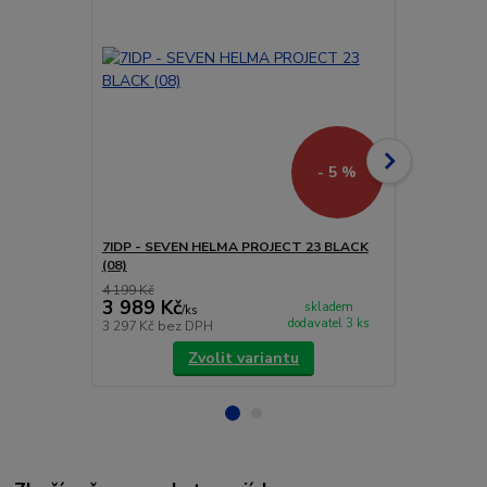
- 5 %
7IDP - SEVEN HELMA PROJECT 23 BLACK
7IDP - SEV
(08)
CAMO (06)
4 199 Kč
4 199 Kč
3 989 Kč
3 989 Kč
skladem
/
ks
dodavatel 3 ks
3 297 Kč
bez DPH
3 297 Kč
bez
Zvolit variantu