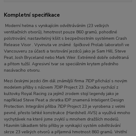
Kompletní specifikace
Moderní helma s vynikajícím odvětráváním (23 velkých
ventilačních otvorů), hmotnost pouze 860 gramů, pohodlné
polstrování, nastavitelný kšilt s bezpečnostním systémem Crash
Release Visor . Vyvinuta ve známé špičkové Prolab laboratoři ve
Vancouveru za účasti a testování jezdců jako je Sam Hill, Steve
Peat, Josh Bryceland nebo Mark Weir. Extrémně dobře odvětraná
a přitom tužší. Agresivní tvar se speciálním krytem předního
nasávacího otvoru.
Mezi českými jezdci čím dál známější firma 7IDP přichází s novým
modelem přilby s názvem 7DIP Project 23. Značka vychází z
kultovky Royal Racing za jejímž zrodem stojí legendy jako je
například Steve Peat a zkratka IDP znamená Inteligent Design
Protection. Integrální přilba 7IDP Project 23 je vyrobena z velmi
pevné, přesto lehké konstrukce (Hardshell AVS) a využívá mnoho
vychytávek na které jsme zvyklí u mnohem dražších modelů.
Hlavním lákadlem této přilby je vynikající systém odvětrávání
skrze 23 velkých otvorů a příjemná hmotnost 860 gramů. Vnitřní