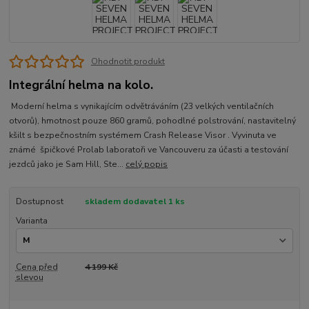
Ohodnotit produkt
Integrální helma na kolo.
Moderní helma s vynikajícím odvětráváním (23 velkých ventilačních
otvorů), hmotnost pouze 860 gramů, pohodlné polstrování, nastavitelný
kšilt s bezpečnostním systémem Crash Release Visor . Vyvinuta ve
známé špičkové Prolab laboratoři ve Vancouveru za účasti a testování
jezdců jako je Sam Hill, Ste...
celý popis
Dostupnost
skladem dodavatel 1 ks
Varianta
Cena před
4 199 Kč
slevou