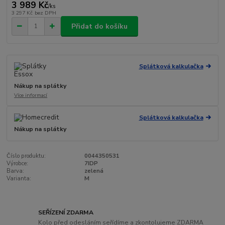
3 989 Kč
/
ks
3 297 Kč
bez DPH
Přidat do košíku
Splátková kalkulačka
Nákup na splátky
Více informací
Splátková kalkulačka
Nákup na splátky
Číslo produktu:
0044350531
Výrobce:
7IDP
Barva:
zelená
Varianta:
M
SEŘÍZENÍ ZDARMA
Kolo před odesláním seřídíme a zkontolujeme ZDARMA