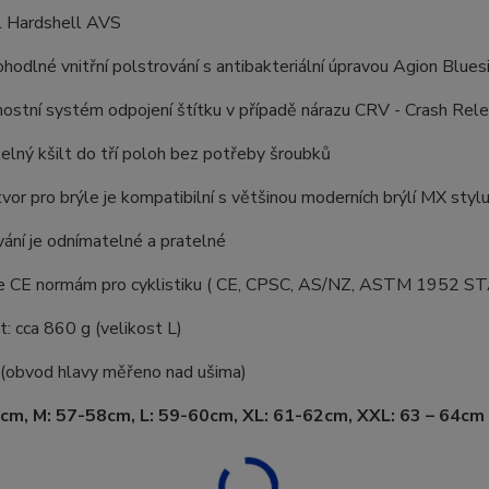
ál Hardshell AVS
ohodlné vnitřní polstrování s antibakteriální úpravou Agion Blues
ostní systém odpojení štítku v případě nárazu CRV - Crash Rel
telný kšilt do tří poloh bez potřeby šroubků
tvor pro brýle je kompatibilní s většinou moderních brýlí MX styl
vání je odnímatelné a pratelné
je CE normám pro cyklistiku ( CE, CPSC, AS/NZ, ASTM 1952
 cca 860 g (velikost L)
 (obvod hlavy měřeno nad ušima)
cm, M: 57-58cm, L: 59-60cm, XL: 61-62cm, XXL: 63 – 64cm