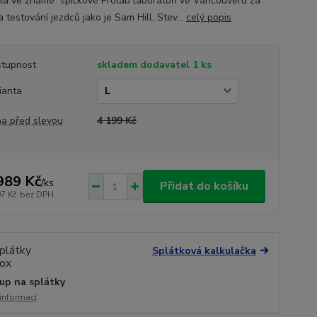
ta ve známé špičkové Prolab laboratoři ve Vancouveru za
a testování jezdců jako je Sam Hill, Stev...
celý popis
tupnost
skladem dodavatel 1 ks
ianta
a před slevou
4 199 Kč
989 Kč
/
ks
Přidat do košíku
97 Kč
bez DPH
Splátková kalkulačka
up na splátky
 informací