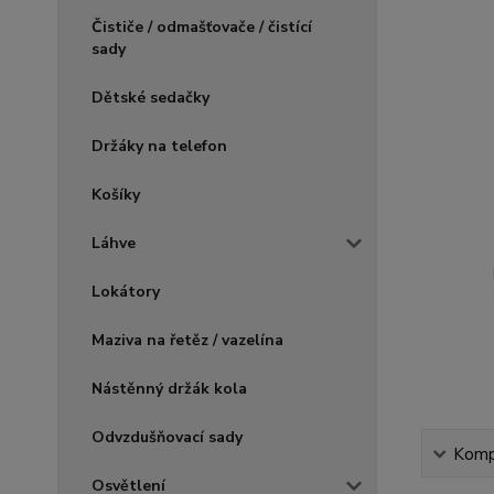
Čističe / odmašťovače / čistící
sady
Dětské sedačky
Držáky na telefon
Košíky
Láhve
Lokátory
Maziva na řetěz / vazelína
Nástěnný držák kola
Odvzdušňovací sady
Kompl
Osvětlení