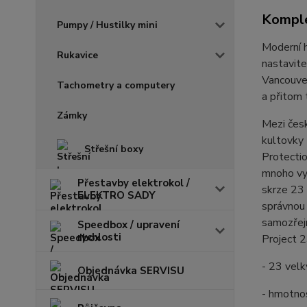
Komple
Pumpy / Hustilky mini
Moderní h
Rukavice
nastavite
Vancouver
Tachometry a computery
a přitom 
Zámky
Mezi česk
kultovky 
Střešní boxy
Protectio
mnoho vyc
Přestavby elektrokol /
skrze 23 
ELEKTRO SADY
správnou 
samozřejm
Speedbox / upravení
rychlosti
Project 
- 23 velk
Objednávka SERVISU
- hmotno