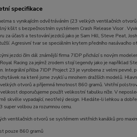
tní specifikace
elma s vynikajícím odvětráváním (23 velkých ventilačních otvor
lný kšilt s bezpečnostním systémem Crash Release Visor . Vyvi
u za účasti a testování jezdců jako je Sam Hill, Steve Peat, J
tužší. Agresivní tvar se speciálním krytem předního nasávacího o
ými jezdci čím dál známější firma 7IDP přichází s novým modele
Royal Racing za jejímž zrodem stojí legendy jako je například S
n. Integrální přilba 7IDP Project 23 je vyrobena z velmi pevné,
hytávek na které jsme zvyklí u mnohem dražších modelů. Hlavním
velkých otvorů a příjemná hmotnost 860 gramů. Vnitřní polstrov
velikost doporučujeme použít velikostní tabulku níže. V neposledn
ě skvěle vypadající, neotřelý design. Hledáte-li lehkou a dobře 
23 super volbou za rozumnou cenu.
ých ventilačních otvorů se systémem vnitřních kanálků pro maxi
st pouze 860 gramů