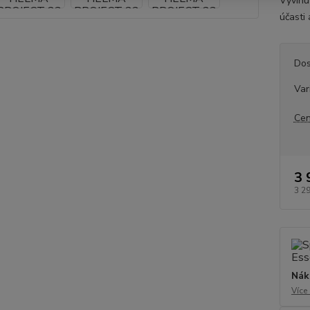
Vyvinu
účasti 
Dos
Var
Cen
3 
3 2
Nák
Více