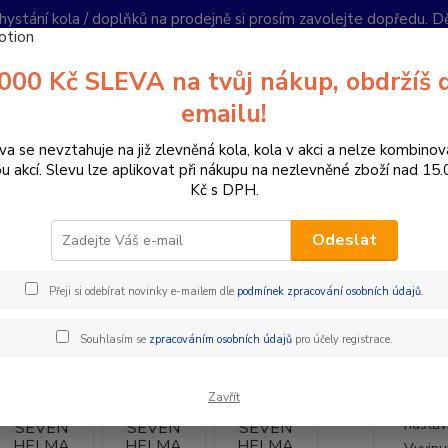
hystání kola / doplňků na prodejně si prosím zavolejte dopředu. 
í podmínky
Kontakty
Reklamace
Ochrana soukromí
Články
000 Kč SLEVA na tvůj nákup, obdržíš 
Nevíte
emailu!
Hledat
+420
PO-PÁ 
va se nevztahuje na již zlevněná kola, kola v akci a nelze kombinov
ou akcí. Slevu lze aplikovat při nákupu na nezlevněné zboží nad 15
Kč s DPH.
oplňky a helmy
Cyklistické helmy
Integrální helmy
7IDP - SEV
Odeslat
P - SEVEN HELMA PROJECT 23 
Přeji si odebírat novinky e-mailem dle
podmínek zpracování osobních údajů
.
Akce
- 5 %
Inte
Souhlasím se
zpracováním osobních údajů
pro účely registrace.
Modern
Zavřít
otvorů
nastav