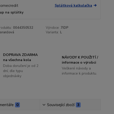
Splátková kalkulačka
up na splátky
roduktu:
0044350532
Výrobce:
7IDP
oranžová
Varianta:
L
DOPRAVA ZDARMA
NÁVODY K POUŽITÍ /
na všechna kola
informace o výrobci
Doba doručení je od 2
Veškeré návody a
dní, dle typu
informace k produktu.
objednávky
mentáře
0
Související zboží
3