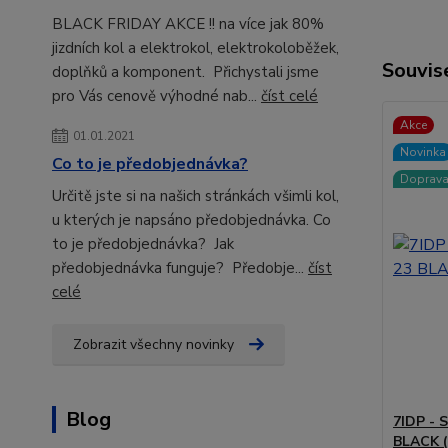
BLACK FRIDAY AKCE !! na více jak 80%
jizdních kol a elektrokol, elektrokoloběžek,
Souvise
doplňků a komponent. Přichystali jsme
pro Vás cenově výhodné nab...
číst celé
Akce
01.01.2021
Novinka
Co to je předobjednávka?
Doprav
Určitě jste si na našich stránkách všimli kol,
u kterých je napsáno předobjednávka. Co
to je předobjednávka? Jak
předobjednávka funguje? Předobje...
číst
celé
Zobrazit všechny novinky
Blog
7IDP -
BLACK (