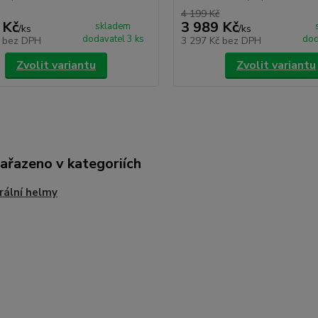
4 199 Kč
 Kč
3 989 Kč
skladem
/
ks
/
ks
dodavatel 3 ks
dod
č
bez DPH
3 297 Kč
bez DPH
Zvolit variantu
Zvolit variantu
zařazeno v kategoriích
rální helmy