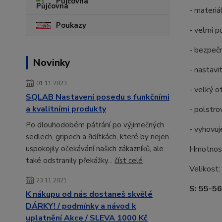
Půjčovna
- materi
Poukazy
- velmi p
- bezpečn
Novinky
- nastavi
01.11.2023
- velký o
SQLAB Nastavení posedu s funkčními
a kvalitními produkty
- polstro
Po dlouhodobém pátrání po výjimečných
- vyhovu
sedlech, gripech a řidítkách, které by nejen
uspokojily očekávání našich zákazníků, ale
Hmotnost:
také odstranily překážky...
číst celé
Velikost:
23.11.2021
S: 55-56
K nákupu od nás dostaneš skvělé
DÁRKY! / podmínky a návod k
uplatnění Akce / SLEVA 1000 Kč