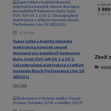
4 199 Kč
3 989
3 297 K
22.06.2026
Super lehká a kvalitní německá
elektrokola konečně cenově
dostupná pro každého!!! Karbonový
Zboží 
Bulls Sonic EVO AM SX 1 a SX 2:
Celoodpružená elektrokola s lehkým
Integ
motorem Bosch Performance Line SX
(BDU31)
číst celé