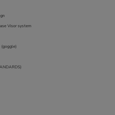
ign
ease Visor system
u (goggle)
 STANDARDS)