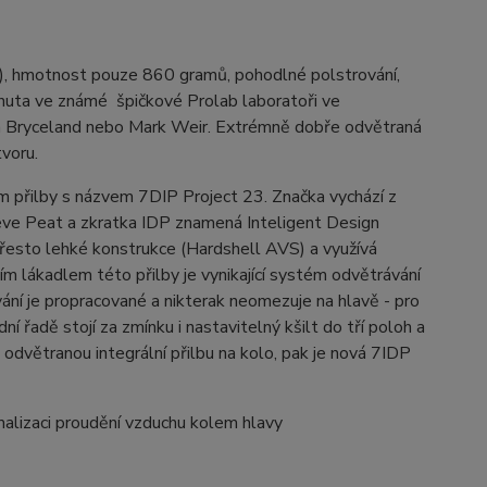
ů), hmotnost pouze 860 gramů, pohodlné polstrování,
nuta ve známé špičkové Prolab laboratoři ve
osh Bryceland nebo Mark Weir. Extrémně dobře odvětraná
tvoru.
m přilby s názvem 7DIP Project 23. Značka vychází z
teve Peat a zkratka IDP znamená Inteligent Design
 přesto lehké konstrukce (Hardshell AVS) a využívá
 lákadlem této přilby je vynikající systém odvětrávání
ání je propracované a nikterak neomezuje na hlavě - pro
í řadě stojí za zmínku i nastavitelný kšilt do tří poloh a
odvětranou integrální přilbu na kolo, pak je nová 7IDP
malizaci proudění vzduchu kolem hlavy