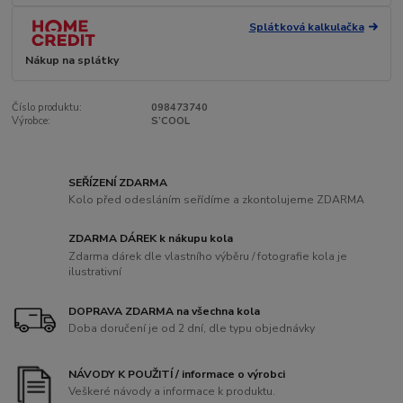
Splátková kalkulačka
Nákup na splátky
Číslo produktu:
098473740
Výrobce:
S’COOL
SEŘÍZENÍ ZDARMA
Kolo před odesláním seřídíme a zkontolujeme ZDARMA
ZDARMA DÁREK k nákupu kola
Zdarma dárek dle vlastního výběru / fotografie kola je
ilustrativní
DOPRAVA ZDARMA na všechna kola
Doba doručení je od 2 dní, dle typu objednávky
NÁVODY K POUŽITÍ / informace o výrobci
Veškeré návody a informace k produktu.