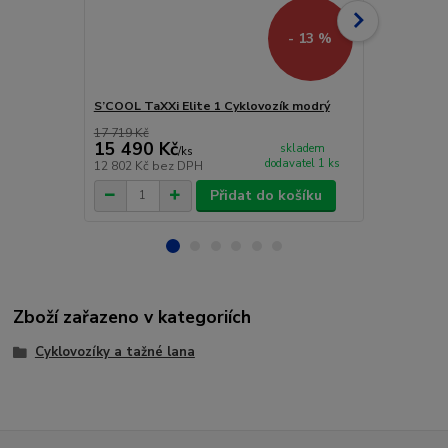
- 13 %
S’COOL TaXXi Elite 1 Cyklovozík modrý
S’COOL TaXX
17 719 Kč
19 105 Kč
15 490 Kč
16 590 
skladem
/
ks
dodavatel 1 ks
12 802 Kč
bez DPH
13 711 Kč
be
Přidat do košíku
Zboží zařazeno v kategoriích
Cyklovozíky a tažné lana