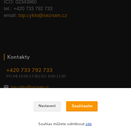
IČO: 02343860
tel.: +420 733 792 733
email:
top.cyklo@seznam.cz
Kontakty
+420 733 792 733
PO-PÁ 10:00-17:00 | SO: 9:00-12:00
top.cyklo@seznam.cz
Souhlasím
Nastavení
Souhlas můžete odmítnout
zde
.
Vytvořeno na
Eshop-rychle.cz