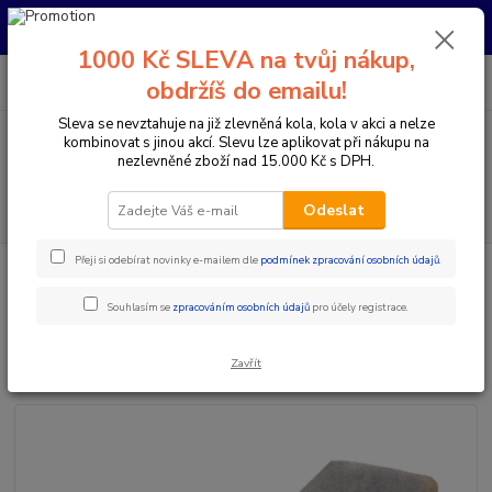
Pro nachystání kola / doplňků na prodejně si prosím zavolejte dopředu.
Děkujeme
1000 Kč SLEVA na tvůj nákup,
0
ks
+420 733 792 733
CZK
obdržíš do emailu!
za
0 Kč
PO-PÁ 10:00-17:00 | SO: 9:00-12:00
Sleva se nevztahuje na již zlevněná kola, kola v akci a nelze
kombinovat s jinou akcí. Slevu lze aplikovat při nákupu na
Menu
nezlevněné zboží nad 15.000 Kč s DPH.
Hledat
Odeslat
Přeji si odebírat novinky e-mailem dle
podmínek zpracování osobních údajů
.
Úvod
Doplňky a helmy
Cyklovozíky a tažné lana
S’COOL TaXXi
Miminkovník do cyklovozíku
Souhlasím se
zpracováním osobních údajů
pro účely registrace.
S’COOL TaXXi Miminkovník do
cyklovozíku
Zavřít