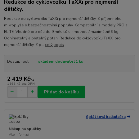
Redukce do cyklovozíku TaXXi pro nejmenší
dětičky.
Redukce do cyklovozíku TaXXi pro nejmenší dětičky. Z příjemného
mikroplyše s bezpečnostními popruhy. Kompatibilní s modely PRO a
ELITE. Vhodné pro děti do 9 měsíců s hmotností maximálně 9 kg.
Odnímatelný a pratelný potah. Redukce do cyklovozíku TaXXi pro
nejmenší dětičky. Z p...
celý popis
Dostupnost
skladem dodavatel 1 ks
2 419 Kč
/
ks
1 999 Kč
bez DPH
Přidat do košíku
Splátková kalkulačka
Nákup na splátky
Více informací