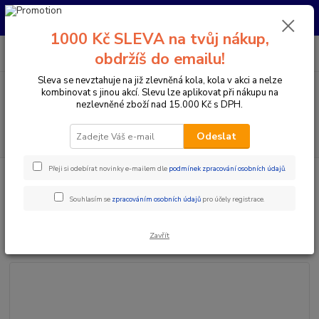
Pro nachystání kola / doplňků na prodejně si prosím zavolejte dopředu.
Děkujeme
1000 Kč SLEVA na tvůj nákup,
0
ks
+420 733 792 733
CZK
obdržíš do emailu!
za
0 Kč
PO-PÁ 10:00-17:00 | SO: 9:00-12:00
Sleva se nevztahuje na již zlevněná kola, kola v akci a nelze
kombinovat s jinou akcí. Slevu lze aplikovat při nákupu na
Menu
nezlevněné zboží nad 15.000 Kč s DPH.
Hledat
Odeslat
Přeji si odebírat novinky e-mailem dle
podmínek zpracování osobních údajů
.
Úvod
Komponenty na kolo
Řídítka
Průměr 31,8 mm
DEITY
ŘÍDÍTKA BRENDOG BF 31,8 MM - ORANGE
Souhlasím se
zpracováním osobních údajů
pro účely registrace.
DEITY ŘÍDÍTKA BRENDOG BF
31,8 MM - ORANGE
Zavřít