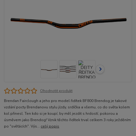
Ohodnotit produkt
Brendan Fairclough a jeho pro model řidítek BF800 Brendog je takové
vzdání pocty Brendanovu stylu jízdy, srdíčka a všemu, co do světa kolem
kol přinesl. Ten kdo si je koupí, by měl jezdit s hrdostí, pokorou a
úsměvem jako Brendog! Vznik těchto řidítek trval celkem 3 roky ježděním
po "svěťácích". Výs...
celý popis