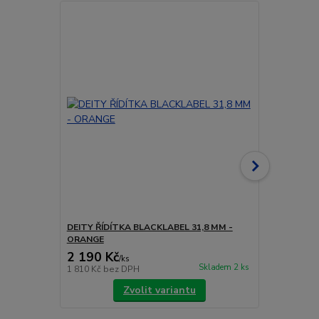
DEITY ŘÍDÍTKA BLACKLABEL 31,8 MM -
DEITY ŘÍDÍ
ORANGE
2 190 Kč
2 190 Kč
/
ks
Skladem 2 ks
1 810 Kč
bez DPH
1 810 Kč
bez
Zvolit variantu