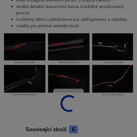
ohyb 8 stupňů směrem k jezdci, 5 stupňů nahoru
skvělá detailní dvouvrstvá barva a leštěný anodizovaný
povrch
rozšířený střed u představce pro větší pevnost a stabilitu
značky pro přesné umístění brzd
Související zboží
6