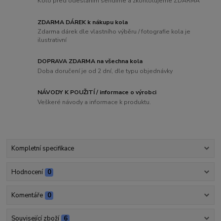
Kolo před odesláním seřídíme a zkontolujeme ZDARMA
ZDARMA DÁREK k nákupu kola
Zdarma dárek dle vlastního výběru / fotografie kola je
ilustrativní
DOPRAVA ZDARMA na všechna kola
Doba doručení je od 2 dní, dle typu objednávky
NÁVODY K POUŽITÍ / informace o výrobci
Veškeré návody a informace k produktu.
Kompletní specifikace
Hodnocení
0
Komentáře
0
Související zboží
6