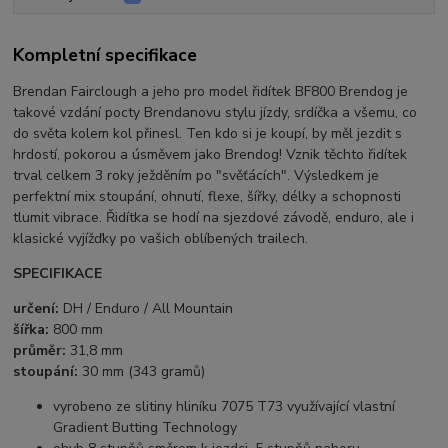
Kompletní specifikace
Brendan Fairclough a jeho pro model řidítek BF800 Brendog je
takové vzdání pocty Brendanovu stylu jízdy, srdíčka a všemu, co
do světa kolem kol přinesl. Ten kdo si je koupí, by měl jezdit s
hrdostí, pokorou a úsměvem jako Brendog! Vznik těchto řidítek
trval celkem 3 roky ježděním po "svěťácích". Výsledkem je
perfektní mix stoupání, ohnutí, flexe, šířky, délky a schopnosti
tlumit vibrace. Řidítka se hodí na sjezdové závodě, enduro, ale i
klasické vyjížďky po vašich oblíbených trailech.
SPECIFIKACE
určení:
DH / Enduro / All Mountain
šířka:
800 mm
průměr:
31,8 mm
stoupání:
30 mm (343 gramů)
vyrobeno ze slitiny hliníku 7075 T73 využívající vlastní
Gradient Butting Technology