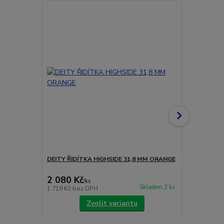
DEITY ŘIDÍTKA HIGHSIDE 31,8 MM ORANGE
EASTON ŘID
2 080 Kč
2 330 Kč
/
ks
Skladem 2 ks
1 719 Kč
bez DPH
1 926 Kč
bez
Zvolit variantu