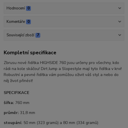
Hodnocení
0
Komentáře
0
Související zboží
7
Kompletní specifikace
Zbrusu nové řidítka HIGHSIDE 760 jsou určeny pro všechny, kdo
rádi na kole skáčou! Dirt Jump a Slopestyle mají tyto řidítka v krvi!
Robustní a pevné řidítka vám pomůžou oživit váš styl a nebo do
něj život přinést!
SPECIFIKACE
šířka:
760 mm
průměr:
31,8 mm
stoupání:
50 mm (323 gramů) a 80 mm (334 gramů)