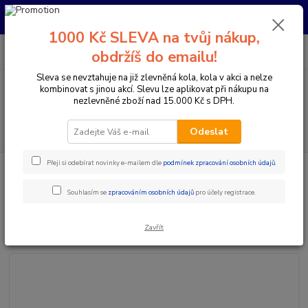
Pro nachystání kola / doplňků na prodejně si prosím zavolejte dopředu.
Děkujeme
1000 Kč SLEVA na tvůj nákup,
0
ks
+420 733 792 733
CZK
obdržíš do emailu!
za
0 Kč
PO-PÁ 10:00-17:00 | SO: 9:00-12:00
Sleva se nevztahuje na již zlevněná kola, kola v akci a nelze
kombinovat s jinou akcí. Slevu lze aplikovat při nákupu na
Menu
nezlevněné zboží nad 15.000 Kč s DPH.
Hledat
Odeslat
Přeji si odebírat novinky e-mailem dle
podmínek zpracování osobních údajů
.
Úvod
Komponenty na kolo
Řídítka
Průměr 31,8 mm
DEITY
ŘIDÍTKA HIGHSIDE 31,8 MM ORANGE
Souhlasím se
zpracováním osobních údajů
pro účely registrace.
DEITY ŘIDÍTKA HIGHSIDE 31,8
MM ORANGE
Zavřít