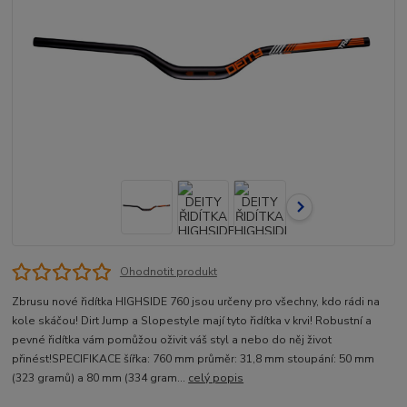
Ohodnotit produkt
Zbrusu nové řidítka HIGHSIDE 760 jsou určeny pro všechny, kdo rádi na
kole skáčou! Dirt Jump a Slopestyle mají tyto řidítka v krvi! Robustní a
pevné řidítka vám pomůžou oživit váš styl a nebo do něj život
přinést!SPECIFIKACE šířka: 760 mm průměr: 31,8 mm stoupání: 50 mm
(323 gramů) a 80 mm (334 gram...
celý popis