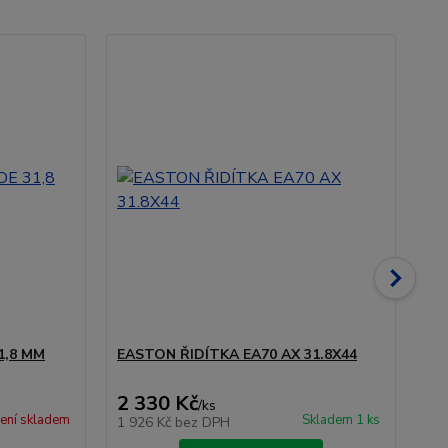
D
1,8 MM
EASTON ŘIDÍTKA EA70 AX 31.8X44
EA
- D
2 330 Kč
5 
/
ks
ení skladem
Skladem 1 ks
1 926 Kč
bez DPH
4 