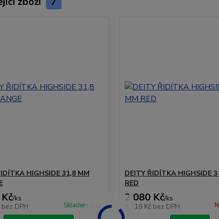
jící zboží
7
ŘIDÍTKA HIGHSIDE 31,8 MM
DEITY ŘIDÍTKA HIGHSIDE 3
E
RED
 Kč
2 080 Kč
/
ks
/
ks
Skladem 2 ks
N
č
bez DPH
1 719 Kč
bez DPH