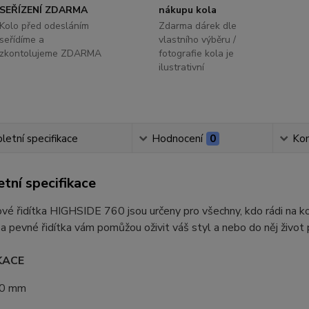
SEŘÍZENÍ ZDARMA
nákupu kola
Kolo před odesláním
Zdarma dárek dle
seřídíme a
vlastního výběru /
zkontolujeme ZDARMA
fotografie kola je
ilustrativní
etní specifikace
Hodnocení
0
Ko
tní specifikace
vé řidítka HIGHSIDE 760 jsou určeny pro všechny, kdo rádi na kole
a pevné řidítka vám pomůžou oživit váš styl a nebo do něj život 
KACE
0 mm