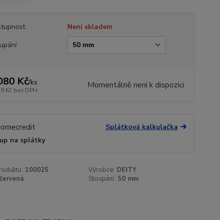
tupnost
Není skladem
upání
080 Kč
/
ks
Momentálně není k dispozici
19 Kč
bez DPH
Splátková kalkulačka
up na splátky
roduktu:
100025
Výrobce:
DEITY
červená
Stoupání:
50 mm