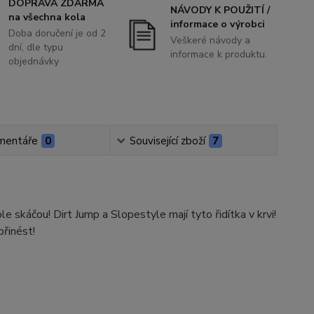
DOPRAVA ZDARMA
NÁVODY K POUŽITÍ /
na všechna kola
informace o výrobci
Doba doručení je od 2
Veškeré návody a
dní, dle typu
informace k produktu.
objednávky
mentáře
0
Související zboží
7
 skáčou! Dirt Jump a Slopestyle mají tyto řidítka v krvi!
přinést!