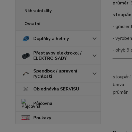
průměr:
Náhradní díly
stoupání
Ostatní
- gradien
- vyroben
Doplňky a helmy
- ohyb 9 
Přestavby elektrokol /
ELEKTRO SADY
Speedbox / upravení
rychlosti
stoupání
barva
Objednávka SERVISU
průměr
Půjčovna
Poukazy