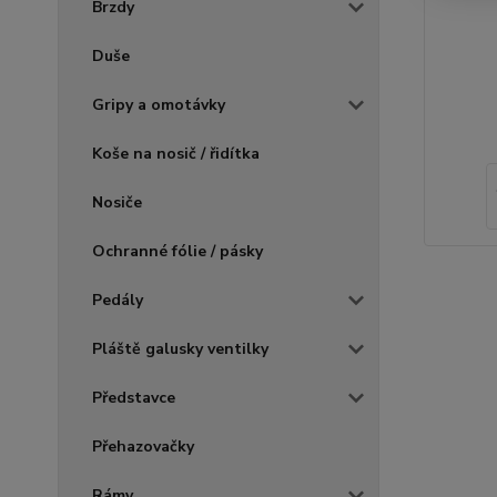
Brzdy
Duše
Gripy a omotávky
Koše na nosič / řidítka
Nosiče
Ochranné fólie / pásky
Pedály
Pláště galusky ventilky
Představce
Přehazovačky
Rámy