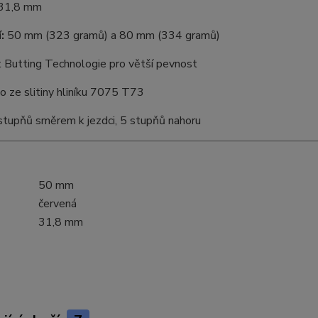
31,8 mm
:
50 mm (323 gramů) a 80 mm (334 gramů)
t Butting Technologie pro větší pevnost
o ze slitiny hliníku 7075 T73
stupňů směrem k jezdci, 5 stupňů nahoru
50 mm
červená
31,8 mm