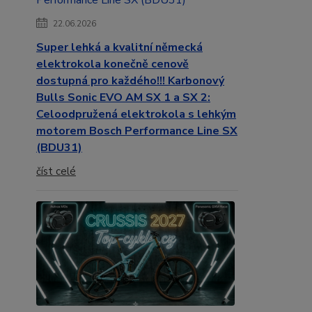
22.06.2026
Super lehká a kvalitní německá
elektrokola konečně cenově
dostupná pro každého!!! Karbonový
Bulls Sonic EVO AM SX 1 a SX 2:
Celoodpružená elektrokola s lehkým
motorem Bosch Performance Line SX
(BDU31)
číst celé