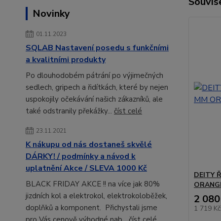
Souvise
Novinky
01.11.2023
SQLAB Nastavení posedu s funkčními
a kvalitními produkty
Po dlouhodobém pátrání po výjimečných
sedlech, gripech a řidítkách, které by nejen
uspokojily očekávání našich zákazníků, ale
také odstranily překážky...
číst celé
23.11.2021
K nákupu od nás dostaneš skvělé
DÁRKY! / podmínky a návod k
uplatnění Akce / SLEVA 1000 Kč
DEITY 
BLACK FRIDAY AKCE !! na více jak 80%
ORANG
jizdních kol a elektrokol, elektrokoloběžek,
2 080
doplňků a komponent. Přichystali jsme
1 719 K
pro Vás cenově výhodné nab...
číst celé