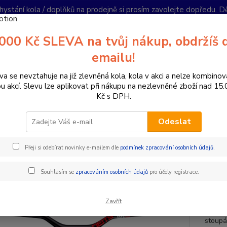
hystání kola / doplňků na prodejně si prosím zavolejte dopředu. 
í podmínky
Kontakty
Reklamace
Ochrana soukromí
Články
000 Kč SLEVA na tvůj nákup, obdržíš 
Nevíte
emailu!
Hledat
+420
PO-PÁ 
va se nevztahuje na již zlevněná kola, kola v akci a nelze kombinov
ou akcí. Slevu lze aplikovat při nákupu na nezlevněné zboží nad 15
Kč s DPH.
omponenty na kolo
Řídítka
Průměr 31,8 mm
DEITY ŘIDÍTKA H
Odeslat
TY ŘIDÍTKA HIGHSIDE 31,8 MM
Přeji si odebírat novinky e-mailem dle
podmínek zpracování osobních údajů
.
Zbrusu
Souhlasím se
zpracováním osobních údajů
pro účely registrace.
na kole
Robust
Zavřít
život 
stoupá