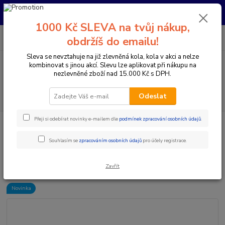
Pro nachystání kola / doplňků na prodejně si prosím zavolejte dopředu.
Děkujeme
1000 Kč SLEVA na tvůj nákup,
0
ks
+420 733 792 733
CZK
obdržíš do emailu!
za
0 Kč
PO-PÁ 10:00-17:00 | SO: 9:00-12:00
Sleva se nevztahuje na již zlevněná kola, kola v akci a nelze
kombinovat s jinou akcí. Slevu lze aplikovat při nákupu na
Menu
nezlevněné zboží nad 15.000 Kč s DPH.
Hledat
Odeslat
Přeji si odebírat novinky e-mailem dle
podmínek zpracování osobních údajů
.
Úvod
Komponenty na kolo
Řídítka
Průměr 35 mm
DEITY
ŘIDÍTKA RIDGELINE 35 MM - ORANGE
Souhlasím se
zpracováním osobních údajů
pro účely registrace.
DEITY ŘIDÍTKA RIDGELINE 35
MM - ORANGE
Zavřít
Novinka