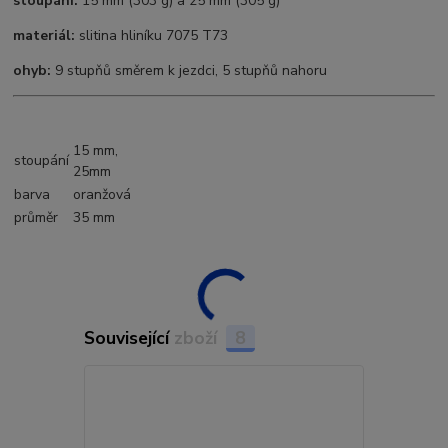
stoupání:
15 mm (303 g) a 25 mm (305 g)
materiál:
slitina hliníku 7075 T73
ohyb:
9 stupňů směrem k jezdci, 5 stupňů nahoru
15 mm,
stoupání
25mm
barva
oranžová
průměr
35 mm
Související zboží
8