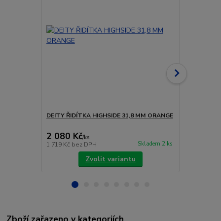
DEITY ŘIDÍTKA HIGHSIDE 31,8 MM ORANGE
DEITY ŘIDÍT
2 080 Kč
2 080 Kč
/
ks
Skladem 2 ks
1 719 Kč
bez DPH
1 719 Kč
bez
Zvolit variantu
Zboží zařazeno v kategoriích