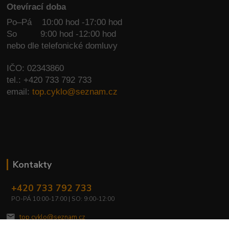
Otevírací doba
Po–Pá 10:00 hod -17:00 hod
So
9:00 hod -12:00 hod
nebo dle telefonické domluvy
IČO: 02343860
tel.: +420 733 792 733
email:
top.cyklo@seznam.cz
Kontakty
+420 733 792 733
PO-PÁ 10:00-17:00 | SO: 9:00-12:00
top.cyklo@seznam.cz