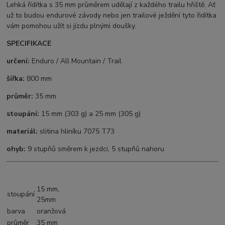
Lehká řídítka s 35 mm průměrem udělají z každého trailu hřiště. Ať
už to budou endurové závody nebo jen trailové ježdění tyto řidítka
vám pomohou užít si jízdu plnými doušky.
SPECIFIKACE
určení:
Enduro / All Mountain / Trail
šířka:
800 mm
průměr:
35 mm
stoupání:
15 mm (303 g) a 25 mm (305 g)
materiál:
slitina hliníku 7075 T73
ohyb:
9 stupňů směrem k jezdci, 5 stupňů nahoru
15 mm,
stoupání
25mm
barva
oranžová
průměr
35 mm