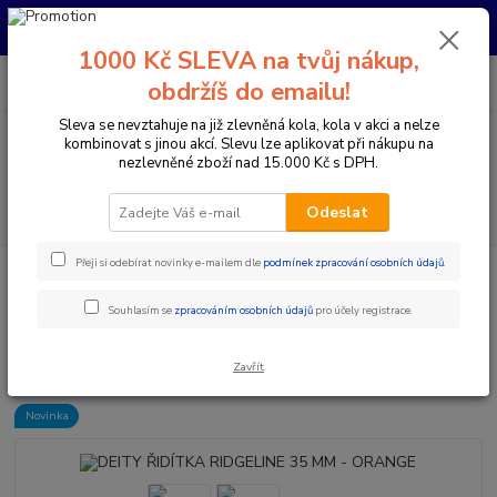
Pro nachystání kola / doplňků na prodejně si prosím zavolejte dopředu.
Děkujeme
1000 Kč SLEVA na tvůj nákup,
0
ks
+420 733 792 733
CZK
obdržíš do emailu!
za
0 Kč
PO-PÁ 10:00-17:00 | SO: 9:00-12:00
Sleva se nevztahuje na již zlevněná kola, kola v akci a nelze
kombinovat s jinou akcí. Slevu lze aplikovat při nákupu na
Menu
nezlevněné zboží nad 15.000 Kč s DPH.
Hledat
Odeslat
Přeji si odebírat novinky e-mailem dle
podmínek zpracování osobních údajů
.
Úvod
Komponenty na kolo
Řídítka
Průměr 35 mm
DEITY
ŘIDÍTKA RIDGELINE 35 MM - ORANGE
Souhlasím se
zpracováním osobních údajů
pro účely registrace.
DEITY ŘIDÍTKA RIDGELINE 35
MM - ORANGE
Zavřít
Novinka