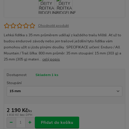
Ohodnotit produkt
Lehká řídítka s 35 mm průměrem udělají z každého trailu hřiště. Ať už to
budou endurové závody nebo jen trailové ježdění tyto řidítka vám
pomohou užít si jízdu plnými doušky. SPECIFIKACE určení: Enduro / All
Mountain / Trail šířka: 800 mm průměr: 35 mm stoupání: 15 mm (303 g) a
25 mm (305 g) materi...
celý popis
Dostupnost
Skladem 1 ks
Stoupání
2 190 Kč
/
ks
1 810 Kč
bez DPH
Přidat do košíku