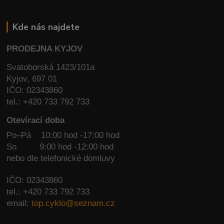
Kde nás najdete
PRODEJNA KYJOV
Svatoborská 1423/101a
Kyjov, 697 01
IČO: 02343860
tel.: +420 733 792 733
Otevírací doba
Po–Pá 10:00 hod -17:00 hod
So
9:00 hod -12:00 hod
nebo dle telefonické domluvy
IČO: 02343860
tel.: +420 733 792 733
email:
top.cyklo@seznam.cz