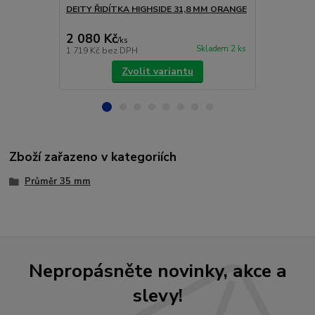
DEITY ŘIDÍTKA HIGHSIDE 31,8 MM ORANGE
DEITY ŘIDÍT
2 080 Kč
2 080 Kč
/
ks
Skladem 2 ks
1 719 Kč
bez DPH
1 719 Kč
bez
Zvolit variantu
Zboží zařazeno v kategoriích
Průměr 35 mm
Nepropásněte novinky, akce a
slevy!