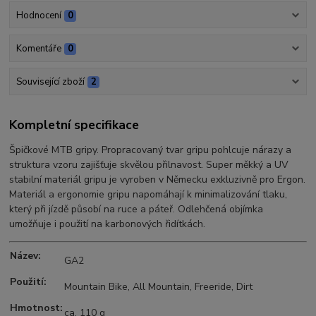
Hodnocení
0
Komentáře
0
Související zboží
2
Kompletní specifikace
Špičkové MTB gripy. Propracovaný tvar gripu pohlcuje nárazy a
struktura vzoru zajišťuje skvělou přilnavost. Super měkký a UV
stabilní materiál gripu je vyroben v Německu exkluzivně pro Ergon.
Materiál a ergonomie gripu napomáhají k minimalizování tlaku,
který při jízdě působí na ruce a páteř. Odlehčená objímka
umožňuje i použití na karbonových řidítkách.
Název:
GA2
Použití:
Mountain Bike, All Mountain, Freeride, Dirt
Hmotnost:
ca. 110 g