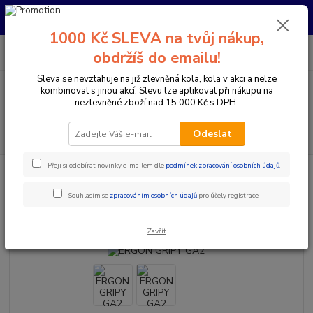
Pro nachystání kola / doplňků na prodejně si prosím zavolejte dopředu.
Děkujeme
1000 Kč SLEVA na tvůj nákup,
0
ks
+420 733 792 733
CZK
obdržíš do emailu!
za
0 Kč
PO-PÁ 10:00-17:00 | SO: 9:00-12:00
Sleva se nevztahuje na již zlevněná kola, kola v akci a nelze
kombinovat s jinou akcí. Slevu lze aplikovat při nákupu na
Menu
nezlevněné zboží nad 15.000 Kč s DPH.
Hledat
Odeslat
Přeji si odebírat novinky e-mailem dle
podmínek zpracování osobních údajů
.
Úvod
Komponenty na kolo
Gripy a omotávky
Gripy klasické / MTB
ERGON GRIPY GA2
Souhlasím se
zpracováním osobních údajů
pro účely registrace.
ERGON GRIPY GA2
Zavřít