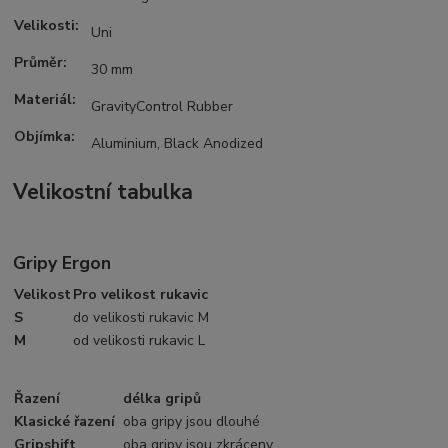
Velikosti:
Uni
Průměr:
30 mm
Materiál:
GravityControl Rubber
Objímka:
Aluminium, Black Anodized
Velikostní tabulka
Gripy Ergon
Velikost
Pro velikost rukavic
S
do velikosti rukavic M
M
od velikosti rukavic L
Řazení
délka gripů
Klasické řazení
oba gripy jsou dlouhé
Gripshift
oba gripy jsou zkráceny