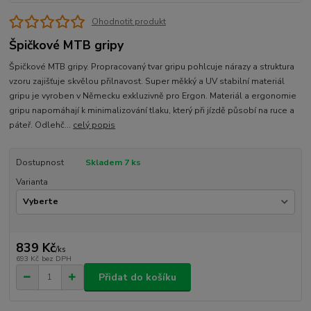
Ohodnotit produkt
Špičkové MTB gripy
Špičkové MTB gripy. Propracovaný tvar gripu pohlcuje nárazy a struktura
vzoru zajišťuje skvělou přilnavost. Super měkký a UV stabilní materiál
gripu je vyroben v Německu exkluzivně pro Ergon. Materiál a ergonomie
gripu napomáhají k minimalizování tlaku, který při jízdě působí na ruce a
páteř. Odlehč...
celý popis
Dostupnost
Skladem 7 ks
Varianta
839 Kč
/
ks
693 Kč
bez DPH
Přidat do košíku