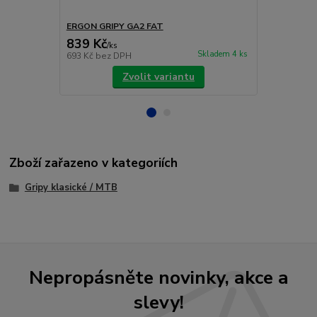
ERGON GRIPY GA2 FAT
ERGON GRIP
839 Kč
839 Kč
/
ks
/
ks
Skladem 4 ks
693 Kč
bez DPH
693 Kč
bez 
Zvolit variantu
Zboží zařazeno v kategoriích
Gripy klasické / MTB
Nepropásněte novinky, akce a
slevy!